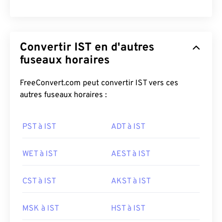
Convertir IST en d'autres
fuseaux horaires
FreeConvert.com peut convertir IST vers ces
autres fuseaux horaires :
PST à IST
ADT à IST
WET à IST
AEST à IST
CST à IST
AKST à IST
MSK à IST
HST à IST