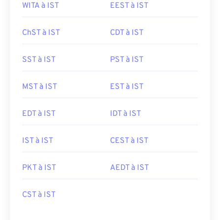
WITA à IST
EEST à IST
ChST à IST
CDT à IST
SST à IST
PST à IST
MST à IST
EST à IST
EDT à IST
IDT à IST
IST à IST
CEST à IST
PKT à IST
AEDT à IST
CST à IST