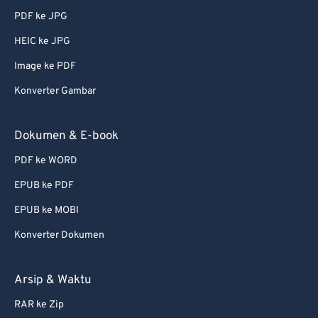
PDF ke JPG
51
51
51
51
51
51
HEIC ke JPG
52
52
52
52
52
52
Image ke PDF
53
53
53
53
53
53
Konverter Gambar
54
54
54
54
54
54
55
55
55
55
55
55
Dokumen & E-book
56
56
56
56
56
56
PDF ke WORD
57
57
57
57
57
57
EPUB ke PDF
58
58
58
58
58
58
EPUB ke MOBI
59
59
59
59
59
59
Konverter Dokumen
60
60
61
61
Arsip & Waktu
62
62
RAR ke Zip
63
63