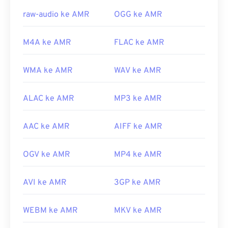
https://en.wikipedia.org/wiki/Adaptive_Multi-
raw-audio ke AMR
OGG ke AMR
Rate_audio_codec
https://www.etsi.org/
M4A ke AMR
FLAC ke AMR
WMA ke AMR
WAV ke AMR
ALAC ke AMR
MP3 ke AMR
AAC ke AMR
AIFF ke AMR
OGV ke AMR
MP4 ke AMR
AVI ke AMR
3GP ke AMR
WEBM ke AMR
MKV ke AMR