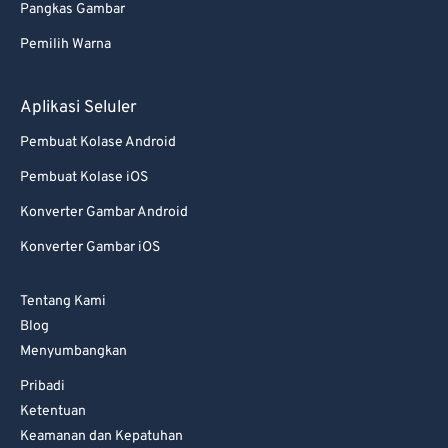
Pangkas Gambar
77
77
Pemilih Warna
78
78
79
79
Aplikasi Seluler
80
80
Pembuat Kolase Android
81
81
Pembuat Kolase iOS
82
82
Konverter Gambar Android
83
83
Konverter Gambar iOS
84
84
85
85
Tentang Kami
86
86
Blog
Menyumbangkan
87
87
Pribadi
88
88
Ketentuan
89
89
Keamanan dan Kepatuhan