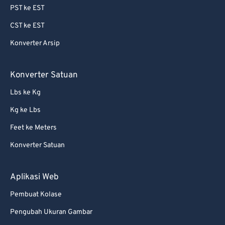
PST ke EST
64
64
CST ke EST
65
65
Konverter Arsip
66
66
67
67
Konverter Satuan
68
68
Lbs ke Kg
69
69
Kg ke Lbs
70
70
Feet ke Meters
71
71
Konverter Satuan
72
72
73
73
Aplikasi Web
74
74
Pembuat Kolase
75
75
Pengubah Ukuran Gambar
76
76