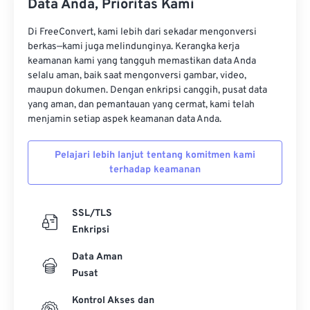
Data Anda, Prioritas Kami
11
11
11
11
11
11
11
11
12
12
12
12
12
12
12
12
Di FreeConvert, kami lebih dari sekadar mengonversi
berkas—kami juga melindunginya. Kerangka kerja
13
13
13
13
13
13
13
13
keamanan kami yang tangguh memastikan data Anda
selalu aman, baik saat mengonversi gambar, video,
14
14
14
14
14
14
14
14
maupun dokumen. Dengan enkripsi canggih, pusat data
15
15
15
15
15
15
15
15
yang aman, dan pemantauan yang cermat, kami telah
menjamin setiap aspek keamanan data Anda.
16
16
16
16
16
16
16
16
17
17
17
17
17
17
17
17
Pelajari lebih lanjut tentang komitmen kami
terhadap keamanan
18
18
18
18
18
18
18
18
19
19
19
19
19
19
19
19
SSL/TLS
20
20
20
20
20
20
20
20
Enkripsi
21
21
21
21
21
21
21
21
Data Aman
22
22
22
22
22
22
22
22
Pusat
23
23
23
23
23
23
23
23
Kontrol Akses dan