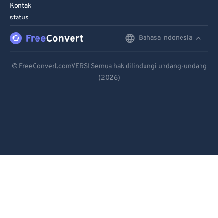
90
90
Kontak
status
91
91
92
92
Bahasa Indonesia
English
93
93
Deutsch
© FreeConvert.comVERSI Semua hak dilindungi undang-undang
94
94
(2026)
Español
95
95
Français
96
96
Português
97
97
98
98
Italiano
99
99
Dutch
日本語
简体中文