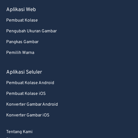
79
79
Aplikasi Web
80
80
Pembuat Kolase
81
81
Pengubah Ukuran Gambar
82
82
Pangkas Gambar
83
83
Pemilih Warna
84
84
85
85
Aplikasi Seluler
86
86
Pembuat Kolase Android
87
87
Pembuat Kolase iOS
88
88
Konverter Gambar Android
89
89
Konverter Gambar iOS
90
90
91
91
Tentang Kami