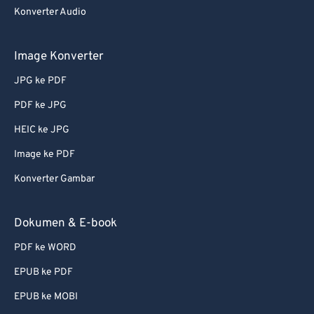
53
53
53
53
53
53
Konverter Audio
54
54
54
54
54
54
Image Konverter
55
55
55
55
55
55
JPG ke PDF
56
56
56
56
56
56
PDF ke JPG
57
57
57
57
57
57
HEIC ke JPG
58
58
58
58
58
58
Image ke PDF
59
59
59
59
59
59
60
60
Konverter Gambar
61
61
Dokumen & E-book
62
62
PDF ke WORD
63
63
EPUB ke PDF
64
64
EPUB ke MOBI
65
65