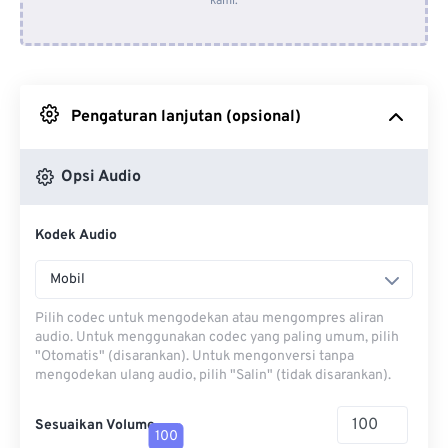
kami.
Dari Dropbox
Dari Google Drive
Pengaturan lanjutan (opsional)
Dari OneDrive
Opsi Audio
Dari Url
Kodek Audio
Mobil
Pilih codec untuk mengodekan atau mengompres aliran
audio. Untuk menggunakan codec yang paling umum, pilih
"Otomatis" (disarankan). Untuk mengonversi tanpa
mengodekan ulang audio, pilih "Salin" (tidak disarankan).
Sesuaikan Volume
100