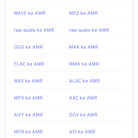
sebelumnya/ms778831(v%3dvs.85)
Rilis Awal:
1999
WAVE ke AMR
MP2 ke AMR
Tautan yang berguna:
https://en.wikipedia.org/wiki/Adaptive_Multi-
raw-audio ke AMR
raw-audio ke AMR
Rate_audio_codec
https://www.etsi.org/
OGG ke AMR
M4A ke AMR
FLAC ke AMR
WMA ke AMR
WAV ke AMR
ALAC ke AMR
MP3 ke AMR
AAC ke AMR
AIFF ke AMR
OGV ke AMR
MP4 ke AMR
AVI ke AMR