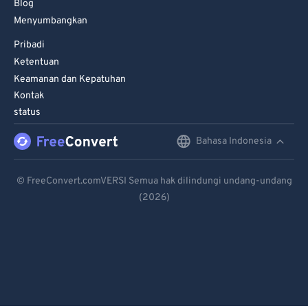
92
92
Blog
Menyumbangkan
93
93
Pribadi
94
94
Ketentuan
95
95
Keamanan dan Kepatuhan
96
96
Kontak
status
97
97
98
98
Bahasa Indonesia
English
99
99
Deutsch
© FreeConvert.comVERSI Semua hak dilindungi undang-undang
(2026)
Español
Français
Português
Italiano