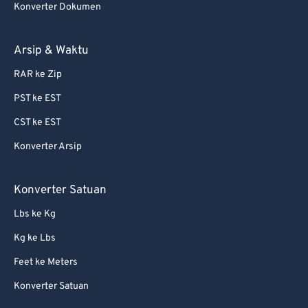
Konverter Dokumen
66
66
67
67
Arsip & Waktu
68
68
RAR ke Zip
69
69
PST ke EST
70
70
CST ke EST
71
71
Konverter Arsip
72
72
73
73
Konverter Satuan
74
74
Lbs ke Kg
75
75
Kg ke Lbs
76
76
Feet ke Meters
77
77
Konverter Satuan
78
78