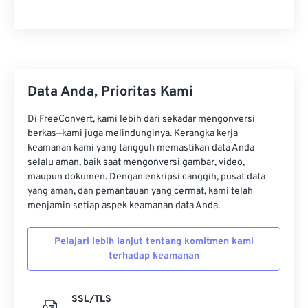
13
13
13
13
13
13
13
13
14
14
14
14
14
14
14
14
15
15
15
15
15
15
15
15
16
16
16
16
16
16
16
16
Data Anda, Prioritas Kami
17
17
17
17
17
17
17
17
18
18
18
18
18
18
18
18
Di FreeConvert, kami lebih dari sekadar mengonversi
berkas—kami juga melindunginya. Kerangka kerja
19
19
19
19
19
19
19
19
keamanan kami yang tangguh memastikan data Anda
selalu aman, baik saat mengonversi gambar, video,
20
20
20
20
20
20
20
20
maupun dokumen. Dengan enkripsi canggih, pusat data
21
21
21
21
21
21
21
21
yang aman, dan pemantauan yang cermat, kami telah
menjamin setiap aspek keamanan data Anda.
22
22
22
22
22
22
22
22
23
23
23
23
23
23
23
23
Pelajari lebih lanjut tentang komitmen kami
terhadap keamanan
24
24
24
24
24
24
25
25
25
25
25
25
SSL/TLS
26
26
26
26
26
26