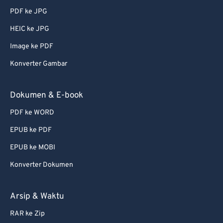
PDF ke JPG
51
51
51
51
51
51
HEIC ke JPG
52
52
52
52
52
52
Image ke PDF
53
53
53
53
53
53
Konverter Gambar
54
54
54
54
54
54
55
55
55
55
55
55
Dokumen & E-book
56
56
56
56
56
56
PDF ke WORD
57
57
57
57
57
57
EPUB ke PDF
58
58
58
58
58
58
EPUB ke MOBI
59
59
59
59
59
59
Konverter Dokumen
60
60
61
61
Arsip & Waktu
62
62
RAR ke Zip
63
63