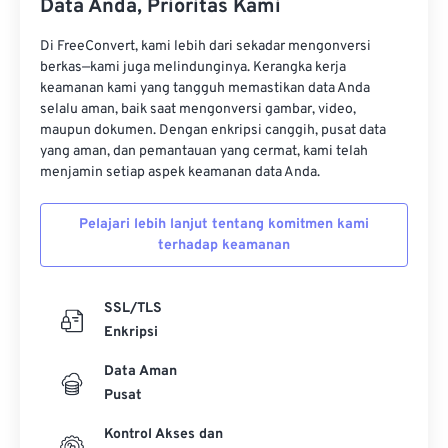
Data Anda, Prioritas Kami
11
11
11
11
11
11
11
11
12
12
12
12
12
12
12
12
Di FreeConvert, kami lebih dari sekadar mengonversi
berkas—kami juga melindunginya. Kerangka kerja
13
13
13
13
13
13
13
13
keamanan kami yang tangguh memastikan data Anda
selalu aman, baik saat mengonversi gambar, video,
14
14
14
14
14
14
14
14
maupun dokumen. Dengan enkripsi canggih, pusat data
15
15
15
15
15
15
15
15
yang aman, dan pemantauan yang cermat, kami telah
menjamin setiap aspek keamanan data Anda.
16
16
16
16
16
16
16
16
17
17
17
17
17
17
17
17
Pelajari lebih lanjut tentang komitmen kami
terhadap keamanan
18
18
18
18
18
18
18
18
19
19
19
19
19
19
19
19
SSL/TLS
20
20
20
20
20
20
20
20
Enkripsi
21
21
21
21
21
21
21
21
Data Aman
22
22
22
22
22
22
22
22
Pusat
23
23
23
23
23
23
23
23
Kontrol Akses dan