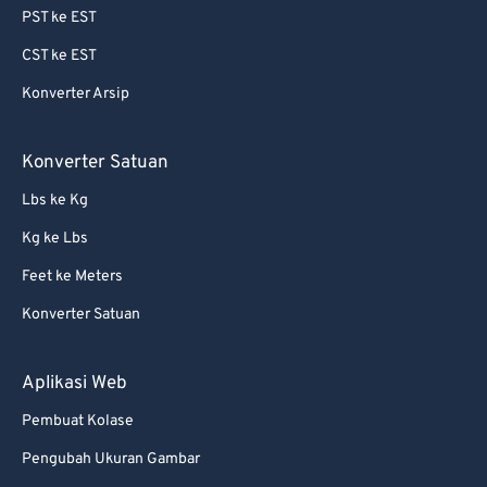
PST ke EST
64
64
CST ke EST
65
65
Konverter Arsip
66
66
67
67
Konverter Satuan
68
68
Lbs ke Kg
69
69
Kg ke Lbs
70
70
Feet ke Meters
71
71
Konverter Satuan
72
72
73
73
Aplikasi Web
74
74
Pembuat Kolase
75
75
Pengubah Ukuran Gambar
76
76