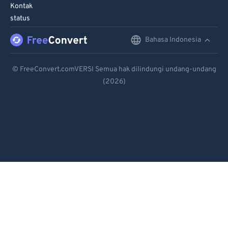
90
90
Kontak
status
91
91
92
92
Bahasa Indonesia
English
93
93
Deutsch
© FreeConvert.comVERSI Semua hak dilindungi undang-undang
94
94
(2026)
Español
95
95
Français
96
96
Português
97
97
98
98
Italiano
99
99
Dutch
日本語
简体中文