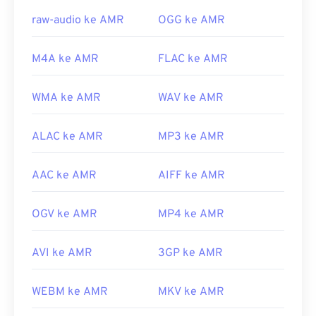
https://en.wikipedia.org/wiki/Adaptive_Multi-
raw-audio ke AMR
OGG ke AMR
Rate_audio_codec
https://www.etsi.org/
M4A ke AMR
FLAC ke AMR
WMA ke AMR
WAV ke AMR
ALAC ke AMR
MP3 ke AMR
AAC ke AMR
AIFF ke AMR
OGV ke AMR
MP4 ke AMR
AVI ke AMR
3GP ke AMR
WEBM ke AMR
MKV ke AMR