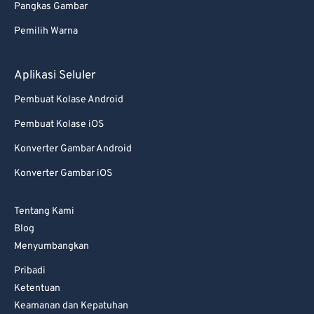
Pangkas Gambar
77
77
Pemilih Warna
78
78
79
79
Aplikasi Seluler
80
80
Pembuat Kolase Android
81
81
Pembuat Kolase iOS
82
82
Konverter Gambar Android
83
83
Konverter Gambar iOS
84
84
85
85
Tentang Kami
86
86
Blog
Menyumbangkan
87
87
Pribadi
88
88
Ketentuan
89
89
Keamanan dan Kepatuhan