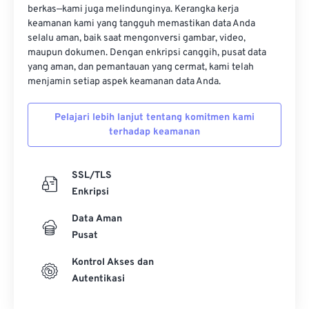
12
12
12
12
12
12
12
12
berkas—kami juga melindunginya. Kerangka kerja
keamanan kami yang tangguh memastikan data Anda
13
13
13
13
13
13
13
13
selalu aman, baik saat mengonversi gambar, video,
maupun dokumen. Dengan enkripsi canggih, pusat data
14
14
14
14
14
14
14
14
yang aman, dan pemantauan yang cermat, kami telah
15
15
15
15
15
15
15
15
menjamin setiap aspek keamanan data Anda.
16
16
16
16
16
16
16
16
Pelajari lebih lanjut tentang komitmen kami
17
17
17
17
17
17
17
17
terhadap keamanan
18
18
18
18
18
18
18
18
19
19
19
19
19
19
19
19
SSL/TLS
Enkripsi
20
20
20
20
20
20
20
20
21
21
21
21
21
21
21
21
Data Aman
Pusat
22
22
22
22
22
22
22
22
Kontrol Akses dan
23
23
23
23
23
23
23
23
Autentikasi
24
24
24
24
24
24