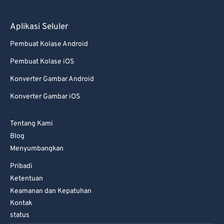
78
78
79
79
Aplikasi Seluler
80
80
Pembuat Kolase Android
81
81
Pembuat Kolase iOS
82
82
Konverter Gambar Android
83
83
Konverter Gambar iOS
84
84
Tentang Kami
85
85
Blog
86
86
Menyumbangkan
87
87
Pribadi
88
88
Ketentuan
Keamanan dan Kepatuhan
89
89
Kontak
90
90
status