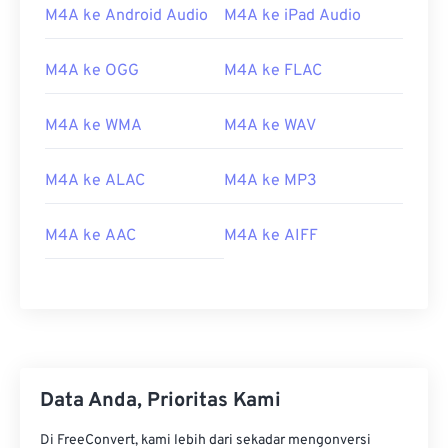
M4A ke Android Audio
M4A ke iPad Audio
00
00
00
00
00
00
00
00
M4A ke OGG
M4A ke FLAC
01
01
01
01
01
01
01
01
02
02
02
02
02
02
02
02
M4A ke WMA
M4A ke WAV
03
03
03
03
03
03
03
03
M4A ke ALAC
M4A ke MP3
04
04
04
04
04
04
04
04
05
05
05
05
05
05
05
05
M4A ke AAC
M4A ke AIFF
06
06
06
06
06
06
06
06
07
07
07
07
07
07
07
07
08
08
08
08
08
08
08
08
09
09
09
09
09
09
09
09
10
10
10
10
10
10
10
10
Data Anda, Prioritas Kami
11
11
11
11
11
11
11
11
Di FreeConvert, kami lebih dari sekadar mengonversi