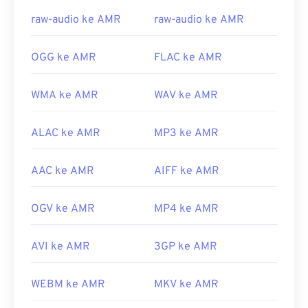
https://en.wikipedia.org/wiki/Adaptive_Multi-
raw-audio ke AMR
raw-audio ke AMR
Rate_audio_codec
https://www.etsi.org/
OGG ke AMR
FLAC ke AMR
WMA ke AMR
WAV ke AMR
ALAC ke AMR
MP3 ke AMR
AAC ke AMR
AIFF ke AMR
OGV ke AMR
MP4 ke AMR
AVI ke AMR
3GP ke AMR
WEBM ke AMR
MKV ke AMR