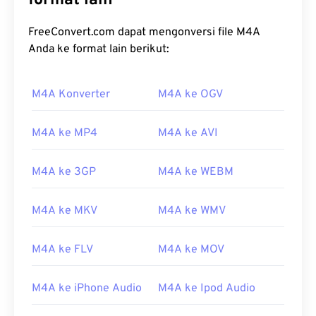
format lain
FreeConvert.com dapat mengonversi file M4A
Anda ke format lain berikut:
M4A Konverter
M4A ke OGV
M4A ke MP4
M4A ke AVI
M4A ke 3GP
M4A ke WEBM
M4A ke MKV
M4A ke WMV
M4A ke FLV
M4A ke MOV
M4A ke iPhone Audio
M4A ke Ipod Audio
00
00
00
00
00
00
00
00