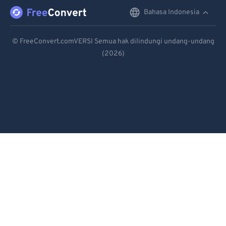
91
91
Bahasa Indonesia
English
92
92
Deutsch
93
93
© FreeConvert.comVERSI Semua hak dilindungi undang-undang
(2026)
Español
94
94
95
95
Français
96
96
Português
97
97
Italiano
98
98
Dutch
99
99
日本語
简体中文
繁體中文
한국어