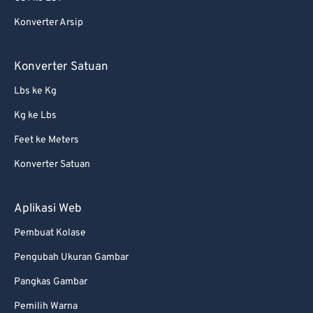
65
65
Konverter Arsip
66
66
67
67
Konverter Satuan
68
68
Lbs ke Kg
69
69
Kg ke Lbs
70
70
Feet ke Meters
71
71
Konverter Satuan
72
72
73
73
Aplikasi Web
74
74
Pembuat Kolase
75
75
Pengubah Ukuran Gambar
76
76
Pangkas Gambar
77
77
Pemilih Warna