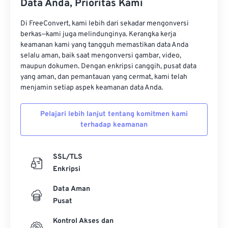
Data Anda, Prioritas Kami
11
11
11
11
11
11
11
11
12
12
12
12
12
12
12
12
Di FreeConvert, kami lebih dari sekadar mengonversi
berkas—kami juga melindunginya. Kerangka kerja
13
13
13
13
13
13
13
13
keamanan kami yang tangguh memastikan data Anda
selalu aman, baik saat mengonversi gambar, video,
14
14
14
14
14
14
14
14
maupun dokumen. Dengan enkripsi canggih, pusat data
15
15
15
15
15
15
15
15
yang aman, dan pemantauan yang cermat, kami telah
menjamin setiap aspek keamanan data Anda.
16
16
16
16
16
16
16
16
17
17
17
17
17
17
17
17
Pelajari lebih lanjut tentang komitmen kami
terhadap keamanan
18
18
18
18
18
18
18
18
19
19
19
19
19
19
19
19
SSL/TLS
20
20
20
20
20
20
20
20
Enkripsi
21
21
21
21
21
21
21
21
Data Aman
22
22
22
22
22
22
22
22
Pusat
23
23
23
23
23
23
23
23
Kontrol Akses dan