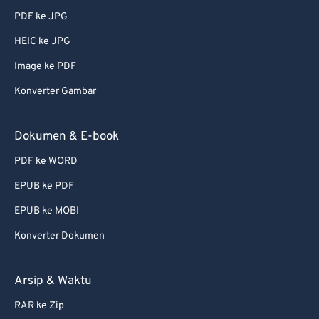
PDF ke JPG
51
51
51
51
51
51
HEIC ke JPG
52
52
52
52
52
52
Image ke PDF
53
53
53
53
53
53
Konverter Gambar
54
54
54
54
54
54
55
55
55
55
55
55
Dokumen & E-book
56
56
56
56
56
56
PDF ke WORD
57
57
57
57
57
57
EPUB ke PDF
58
58
58
58
58
58
EPUB ke MOBI
59
59
59
59
59
59
Konverter Dokumen
60
60
61
61
Arsip & Waktu
62
62
RAR ke Zip
63
63