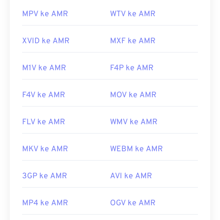
https://en.wikipedia.org/wiki/Adaptive_Multi-
MPV ke AMR
WTV ke AMR
Rate_audio_codec
https://www.etsi.org/
XVID ke AMR
MXF ke AMR
M1V ke AMR
F4P ke AMR
F4V ke AMR
MOV ke AMR
FLV ke AMR
WMV ke AMR
MKV ke AMR
WEBM ke AMR
3GP ke AMR
AVI ke AMR
MP4 ke AMR
OGV ke AMR