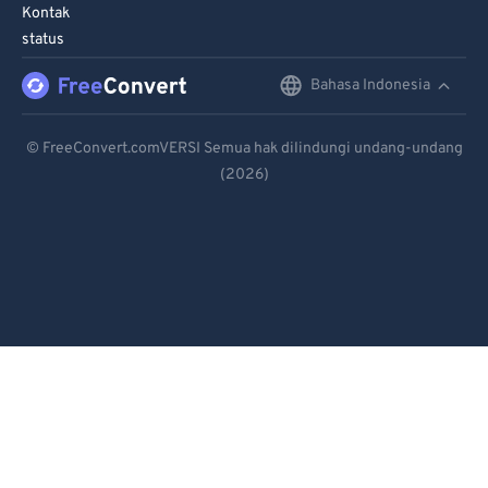
90
90
Kontak
status
91
91
92
92
Bahasa Indonesia
English
93
93
Deutsch
© FreeConvert.comVERSI Semua hak dilindungi undang-undang
94
94
(2026)
Español
95
95
Français
96
96
Português
97
97
98
98
Italiano
99
99
Dutch
日本語
简体中文