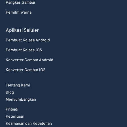
Pangkas Gambar
77
77
Pemilih Warna
78
78
79
79
Aplikasi Seluler
80
80
Pembuat Kolase Android
81
81
Pembuat Kolase iOS
82
82
Konverter Gambar Android
83
83
Konverter Gambar iOS
84
84
85
85
Tentang Kami
86
86
Blog
Menyumbangkan
87
87
Pribadi
88
88
Ketentuan
89
89
Keamanan dan Kepatuhan