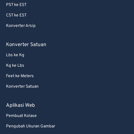
PST ke EST
64
64
CST ke EST
65
65
Konverter Arsip
66
66
67
67
Konverter Satuan
68
68
Lbs ke Kg
69
69
Kg ke Lbs
70
70
Feet ke Meters
71
71
Konverter Satuan
72
72
73
73
Aplikasi Web
74
74
Pembuat Kolase
75
75
Pengubah Ukuran Gambar
76
76