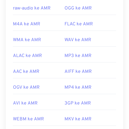
https://en.wikipedia.org/wiki/Adaptive_Multi-
raw-audio ke AMR
OGG ke AMR
Rate_audio_codec
https://www.etsi.org/
M4A ke AMR
FLAC ke AMR
WMA ke AMR
WAV ke AMR
ALAC ke AMR
MP3 ke AMR
AAC ke AMR
AIFF ke AMR
OGV ke AMR
MP4 ke AMR
AVI ke AMR
3GP ke AMR
WEBM ke AMR
MKV ke AMR