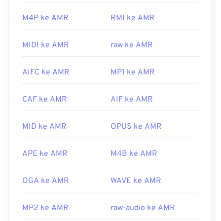
AMR?
membuat nada dering khusus, cukup simpan
M4P ke AMR
RMI ke AMR
berkas M4A sebagai berkas M4R, lalu impor ke
Karena berkas AMR sering digunakan di ponsel,
iPhone.
termasuk untuk pesan MMS, sebagian besar
MIDI ke AMR
raw ke AMR
Dikembangkan oleh:
Apple Inc.
perangkat
seluler 3G
dapat membukanya. AMR
juga dapat dibuka dengan
pemutar media VLC
,
Rilis Awal:
2007
AIFC ke AMR
MP1 ke AMR
QuickTime
,
RealPlayer
, dan
Xine
.
Perangkat lunak lain, seperti perangkat lunak
CAF ke AMR
AIF ke AMR
pengedit audio gratis
Audacity
, dapat membuka
berkas AMR. Unduh Audacity dengan mudah di
MID ke AMR
OPUS ke AMR
SourceForge.net
. Karena berkas AMR dikompresi
secara ketat dan berfokus pada sinyal pita sempit,
berkas ini tidak cocok untuk berkas musik.
APE ke AMR
M4B ke AMR
Dikembangkan oleh:
Proyek Kemitraan Generasi
ke-3 (3GPP)
OGA ke AMR
WAVE ke AMR
Rilis Awal:
1999
MP2 ke AMR
raw-audio ke AMR
Tautan yang berguna: