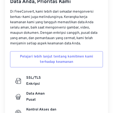
Data Anda, Prioritas Kami
11
11
11
11
11
11
11
11
12
12
12
12
12
12
12
12
Di FreeConvert, kami lebih dari sekadar mengonversi
berkas—kami juga melindunginya. Kerangka kerja
13
13
13
13
13
13
13
13
keamanan kami yang tangguh memastikan data Anda
selalu aman, baik saat mengonversi gambar, video,
14
14
14
14
14
14
14
14
maupun dokumen. Dengan enkripsi canggih, pusat data
15
15
15
15
15
15
15
15
yang aman, dan pemantauan yang cermat, kami telah
menjamin setiap aspek keamanan data Anda.
16
16
16
16
16
16
16
16
17
17
17
17
17
17
17
17
Pelajari lebih lanjut tentang komitmen kami
terhadap keamanan
18
18
18
18
18
18
18
18
19
19
19
19
19
19
19
19
SSL/TLS
20
20
20
20
20
20
20
20
Enkripsi
21
21
21
21
21
21
21
21
Data Aman
22
22
22
22
22
22
22
22
Pusat
23
23
23
23
23
23
23
23
Kontrol Akses dan