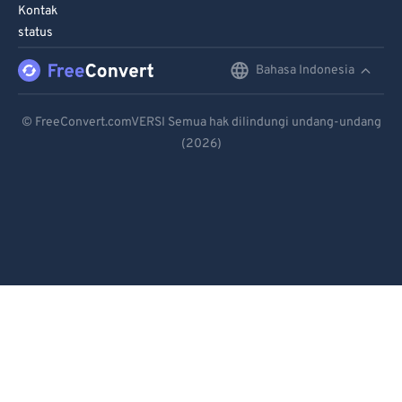
90
90
Kontak
status
91
91
92
92
Bahasa Indonesia
English
93
93
Deutsch
© FreeConvert.comVERSI Semua hak dilindungi undang-undang
94
94
(2026)
Español
95
95
Français
96
96
Português
97
97
98
98
Italiano
99
99
Dutch
日本語
简体中文