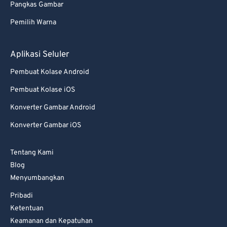
Pangkas Gambar
77
77
Pemilih Warna
78
78
79
79
Aplikasi Seluler
80
80
Pembuat Kolase Android
81
81
Pembuat Kolase iOS
82
82
Konverter Gambar Android
83
83
Konverter Gambar iOS
84
84
85
85
Tentang Kami
86
86
Blog
Menyumbangkan
87
87
Pribadi
88
88
Ketentuan
89
89
Keamanan dan Kepatuhan