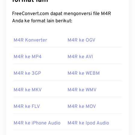
format lain
FreeConvert.com dapat mengonversi file M4R
Anda ke format lain berikut:
M4R Konverter
M4R ke OGV
M4R ke MP4
M4R ke AVI
M4R ke 3GP
M4R ke WEBM
M4R ke MKV
M4R ke WMV
M4R ke FLV
M4R ke MOV
M4R ke iPhone Audio
M4R ke Ipod Audio