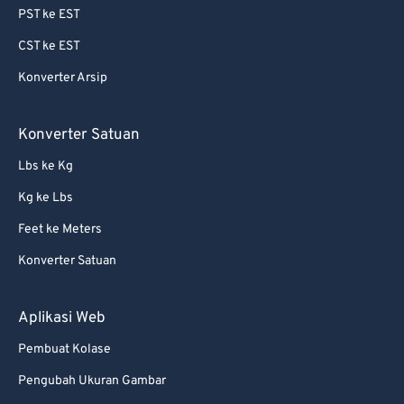
PST ke EST
64
64
CST ke EST
65
65
Konverter Arsip
66
66
67
67
Konverter Satuan
68
68
Lbs ke Kg
69
69
Kg ke Lbs
70
70
Feet ke Meters
71
71
Konverter Satuan
72
72
73
73
Aplikasi Web
74
74
Pembuat Kolase
75
75
Pengubah Ukuran Gambar
76
76