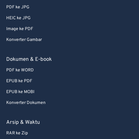
PDF ke JPG
51
51
51
51
51
51
HEIC ke JPG
52
52
52
52
52
52
Image ke PDF
53
53
53
53
53
53
Konverter Gambar
54
54
54
54
54
54
55
55
55
55
55
55
Dokumen & E-book
56
56
56
56
56
56
PDF ke WORD
57
57
57
57
57
57
EPUB ke PDF
58
58
58
58
58
58
EPUB ke MOBI
59
59
59
59
59
59
Konverter Dokumen
60
60
61
61
Arsip & Waktu
62
62
RAR ke Zip
63
63