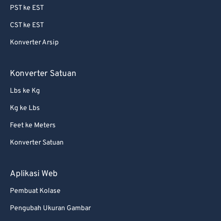
PST ke EST
64
64
CST ke EST
65
65
Konverter Arsip
66
66
67
67
Konverter Satuan
68
68
Lbs ke Kg
69
69
Kg ke Lbs
70
70
Feet ke Meters
71
71
Konverter Satuan
72
72
73
73
Aplikasi Web
74
74
Pembuat Kolase
75
75
Pengubah Ukuran Gambar
76
76