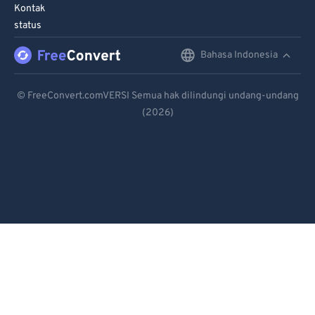
90
90
Kontak
status
91
91
92
92
Bahasa Indonesia
English
93
93
Deutsch
© FreeConvert.comVERSI Semua hak dilindungi undang-undang
94
94
(2026)
Español
95
95
Français
96
96
Português
97
97
98
98
Italiano
99
99
Dutch
日本語
简体中文