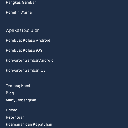
Pangkas Gambar
77
77
Pemilih Warna
78
78
79
79
Aplikasi Seluler
80
80
Pembuat Kolase Android
81
81
Pembuat Kolase iOS
82
82
Konverter Gambar Android
83
83
Konverter Gambar iOS
84
84
85
85
Tentang Kami
86
86
Blog
Menyumbangkan
87
87
Pribadi
88
88
Ketentuan
89
89
Keamanan dan Kepatuhan