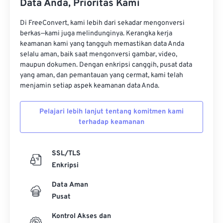
Data Anda, Prioritas Kami
11
11
11
11
11
11
11
11
12
12
12
12
12
12
12
12
Di FreeConvert, kami lebih dari sekadar mengonversi
berkas—kami juga melindunginya. Kerangka kerja
13
13
13
13
13
13
13
13
keamanan kami yang tangguh memastikan data Anda
selalu aman, baik saat mengonversi gambar, video,
14
14
14
14
14
14
14
14
maupun dokumen. Dengan enkripsi canggih, pusat data
15
15
15
15
15
15
15
15
yang aman, dan pemantauan yang cermat, kami telah
menjamin setiap aspek keamanan data Anda.
16
16
16
16
16
16
16
16
17
17
17
17
17
17
17
17
Pelajari lebih lanjut tentang komitmen kami
terhadap keamanan
18
18
18
18
18
18
18
18
19
19
19
19
19
19
19
19
SSL/TLS
20
20
20
20
20
20
20
20
Enkripsi
21
21
21
21
21
21
21
21
Data Aman
22
22
22
22
22
22
22
22
Pusat
23
23
23
23
23
23
23
23
Kontrol Akses dan