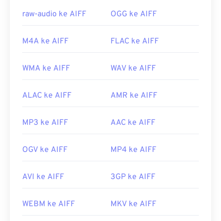
Tautan yang berguna:
raw-audio ke AIFF
OGG ke AIFF
https://en.wikipedia.org/wiki/Audio_Interchange_File_F
https://www.lifewire.com/aiff-aif-aifc-files-
M4A ke AIFF
FLAC ke AIFF
2619569
WMA ke AIFF
WAV ke AIFF
ALAC ke AIFF
AMR ke AIFF
MP3 ke AIFF
AAC ke AIFF
OGV ke AIFF
MP4 ke AIFF
AVI ke AIFF
3GP ke AIFF
WEBM ke AIFF
MKV ke AIFF