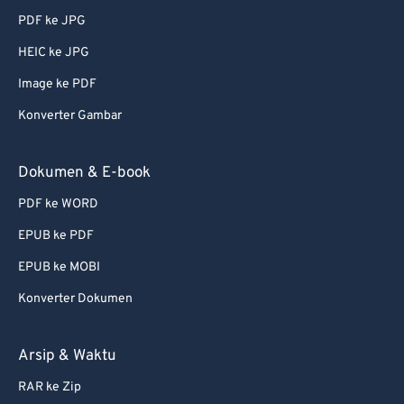
PDF ke JPG
51
51
51
51
51
51
HEIC ke JPG
52
52
52
52
52
52
Image ke PDF
53
53
53
53
53
53
Konverter Gambar
54
54
54
54
54
54
55
55
55
55
55
55
Dokumen & E-book
56
56
56
56
56
56
PDF ke WORD
57
57
57
57
57
57
EPUB ke PDF
58
58
58
58
58
58
EPUB ke MOBI
59
59
59
59
59
59
Konverter Dokumen
60
60
61
61
Arsip & Waktu
62
62
RAR ke Zip
63
63