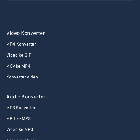
54
54
54
54
54
54
55
55
55
55
55
55
56
56
56
56
56
56
Video Konverter
57
57
57
57
57
57
MP4 Konverter
58
58
58
58
58
58
59
59
59
59
59
59
Video ke GIF
60
60
MOV ke MP4
61
61
Konverter Video
62
62
Audio Konverter
63
63
MP3 Konverter
64
64
MP4 ke MP3
65
65
66
66
Video ke MP3