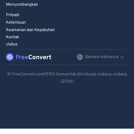
Menyumbangkan
Pribadi
Ketentuan
Keamanan dan Kepatuhan
Kontak
status
Bahasa Indonesia
English
Deutsch
© FreeConvert.comVERSI Semua hak dilindungi undang-undang
(2026)
Español
Français
Português
Italiano
Dutch