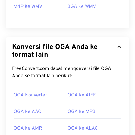
M4P ke WMV
3GA ke WMV
Konversi file OGA Anda ke
format lain
FreeConvert.com dapat mengonversi file OGA
Anda ke format lain berikut:
OGA Konverter
OGA ke AIFF
00
00
00
00
00
00
00
00
OGA ke AAC
OGA ke MP3
00
00
00
00
00
00
00
00
OGA ke AMR
OGA ke ALAC
01
01
01
01
01
01
01
01