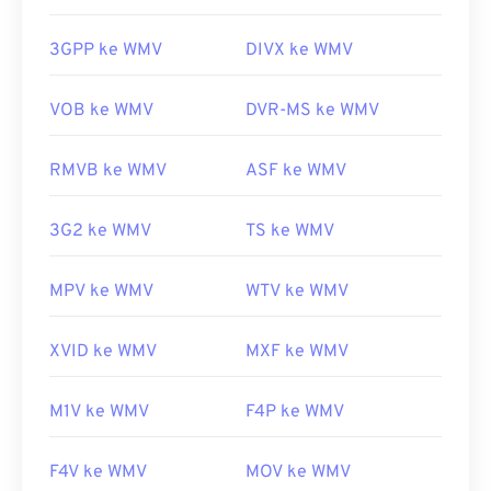
multimedia di berbagai platform.
https://www.ietf.org/rfc/rfc5334.txt
3GPP ke WMV
DIVX ke WMV
WMV juga mudah dikonversi ke jenis berkas video
lainnya. Namun, perlu diingat bahwa proses
konversi dapat menurunkan kualitas gambar. Jika
VOB ke WMV
DVR-MS ke WMV
konversi diperlukan,
HandBrake
adalah alat gratis
dan sumber terbuka untuk mengonversi berkas
RMVB ke WMV
ASF ke WMV
WMV.
Dikembangkan oleh:
Microsoft
3G2 ke WMV
TS ke WMV
Rilis awal:
1999
MPV ke WMV
WTV ke WMV
Tautan yang berguna:
https://en.wikipedia.org/wiki/Windows_Media_Video
XVID ke WMV
MXF ke WMV
https://en.wikipedia.org/wiki/Format_Sistem_Lanjutan
M1V ke WMV
F4P ke WMV
F4V ke WMV
MOV ke WMV