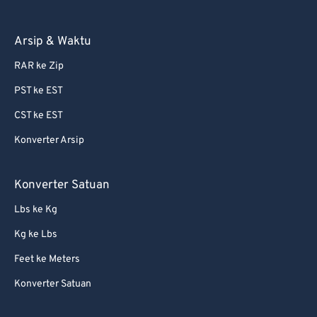
81
81
Arsip & Waktu
82
82
RAR ke Zip
83
83
PST ke EST
84
84
CST ke EST
85
85
Konverter Arsip
86
86
87
87
Konverter Satuan
88
88
Lbs ke Kg
89
89
Kg ke Lbs
90
90
Feet ke Meters
91
91
Konverter Satuan
92
92
93
93