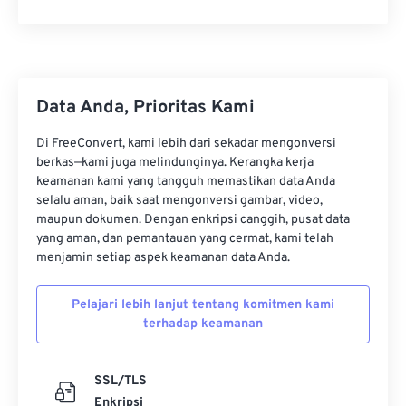
28
28
28
28
28
28
29
29
29
29
29
29
30
30
30
30
30
30
Data Anda, Prioritas Kami
31
31
31
31
31
31
32
32
32
32
32
32
Di FreeConvert, kami lebih dari sekadar mengonversi
berkas—kami juga melindunginya. Kerangka kerja
33
33
33
33
33
33
keamanan kami yang tangguh memastikan data Anda
selalu aman, baik saat mengonversi gambar, video,
34
34
34
34
34
34
maupun dokumen. Dengan enkripsi canggih, pusat data
35
35
35
35
35
35
yang aman, dan pemantauan yang cermat, kami telah
menjamin setiap aspek keamanan data Anda.
36
36
36
36
36
36
37
37
37
37
37
37
Pelajari lebih lanjut tentang komitmen kami
terhadap keamanan
38
38
38
38
38
38
39
39
39
39
39
39
SSL/TLS
40
40
40
40
40
40
Enkripsi