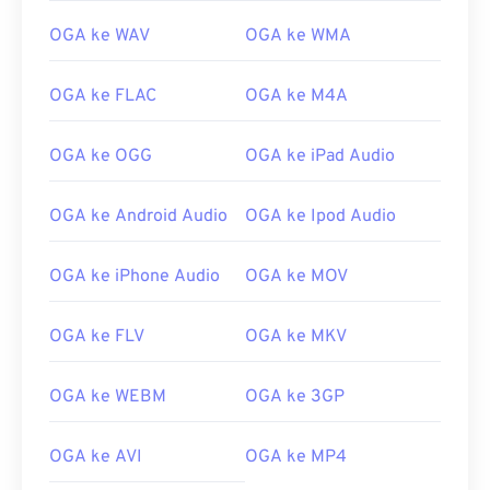
02
02
02
02
02
02
02
02
OGA ke WAV
OGA ke WMA
03
03
03
03
03
03
03
03
OGA ke FLAC
OGA ke M4A
04
04
04
04
04
04
04
04
05
05
05
05
05
05
05
05
OGA ke OGG
OGA ke iPad Audio
06
06
06
06
06
06
06
06
OGA ke Android Audio
OGA ke Ipod Audio
07
07
07
07
07
07
07
07
08
08
08
08
08
08
08
08
OGA ke iPhone Audio
OGA ke MOV
09
09
09
09
09
09
09
09
10
10
10
10
10
10
10
10
OGA ke FLV
OGA ke MKV
11
11
11
11
11
11
11
11
OGA ke WEBM
OGA ke 3GP
12
12
12
12
12
12
12
12
13
13
13
13
13
13
13
13
OGA ke AVI
OGA ke MP4
14
14
14
14
14
14
14
14