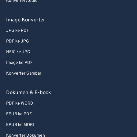
67
67
Konverter Audio
68
68
Image Konverter
69
69
JPG ke PDF
70
70
PDF ke JPG
71
71
HEIC ke JPG
72
72
73
73
Image ke PDF
74
74
Konverter Gambar
75
75
Dokumen & E-book
76
76
PDF ke WORD
77
77
EPUB ke PDF
78
78
EPUB ke MOBI
79
79
80
80
Konverter Dokumen