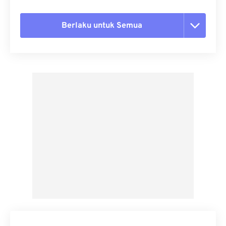
Berlaku untuk Semua
Setel ulang semua opsi
Terapkan dari Preset
Simpan sebagai Preset