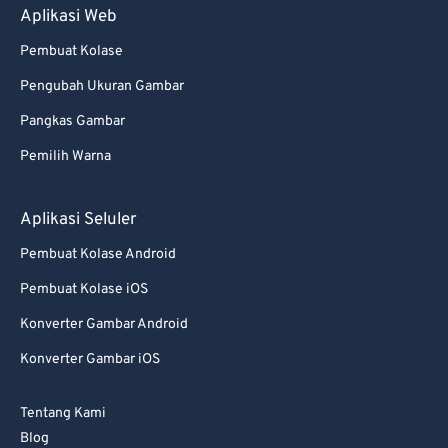
Aplikasi Web
94
94
Pembuat Kolase
95
95
Pengubah Ukuran Gambar
96
96
Pangkas Gambar
97
97
Pemilih Warna
98
98
99
99
Aplikasi Seluler
Pembuat Kolase Android
Pembuat Kolase iOS
Konverter Gambar Android
Konverter Gambar iOS
Tentang Kami
Blog