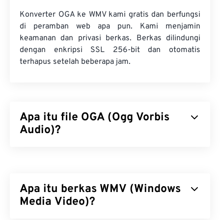
Konverter OGA ke WMV kami gratis dan berfungsi
di peramban web apa pun. Kami menjamin
keamanan dan privasi berkas. Berkas dilindungi
dengan enkripsi SSL 256-bit dan otomatis
terhapus setelah beberapa jam.
Apa itu file OGA (Ogg Vorbis
Audio)?
Ogg Vorbis Audio (OGA) adalah wadah multimedia
dan format berkas kompresi untuk berkas audio.
Namanya mewakili fungsi dasar OGA, karena "Ogg"
Apa itu berkas WMV (Windows
adalah nama wadahnya, sementara "Vorbis" adalah
nama mekanisme kompresinya. OGA bersifat
Media Video)?
gratis
,
sumber terbuka
, dan
tidak dipatenkan
.