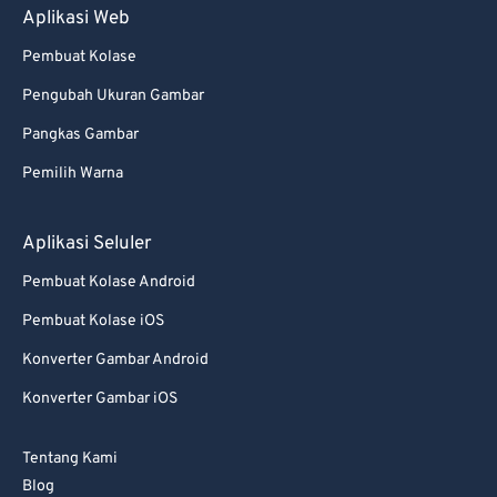
Aplikasi Web
94
94
Pembuat Kolase
95
95
Pengubah Ukuran Gambar
96
96
Pangkas Gambar
97
97
Pemilih Warna
98
98
99
99
Aplikasi Seluler
Pembuat Kolase Android
Pembuat Kolase iOS
Konverter Gambar Android
Konverter Gambar iOS
Tentang Kami
Blog