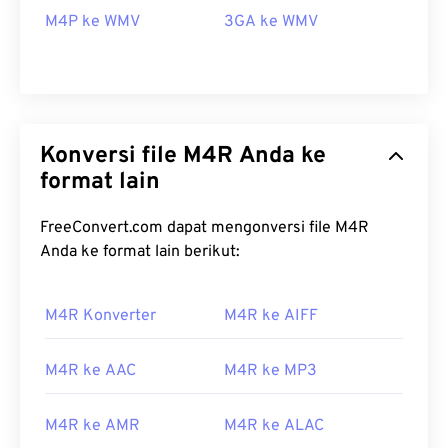
M4P ke WMV
3GA ke WMV
Konversi file M4R Anda ke
format lain
FreeConvert.com dapat mengonversi file M4R
Anda ke format lain berikut:
M4R Konverter
M4R ke AIFF
00
00
00
00
00
00
00
00
M4R ke AAC
M4R ke MP3
00
00
00
00
00
00
00
00
M4R ke AMR
M4R ke ALAC
01
01
01
01
01
01
01
01