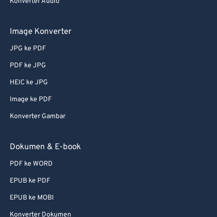
67
67
Konverter Audio
68
68
Image Konverter
69
69
JPG ke PDF
70
70
PDF ke JPG
71
71
HEIC ke JPG
72
72
73
73
Image ke PDF
74
74
Konverter Gambar
75
75
Dokumen & E-book
76
76
PDF ke WORD
77
77
EPUB ke PDF
78
78
EPUB ke MOBI
79
79
80
80
Konverter Dokumen