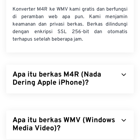
Konverter M4R ke WMV kami gratis dan berfungsi
di peramban web apa pun. Kami menjamin
keamanan dan privasi berkas. Berkas dilindungi
dengan enkripsi SSL 256-bit dan otomatis
terhapus setelah beberapa jam.
Apa itu berkas M4R (Nada
Dering Apple iPhone)?
Nada Dering Apple iPhone (M4R) adalah format
berkas yang digunakan Apple untuk menyimpan
nada dering di iPhone. Durasi maksimum berkas
Apa itu berkas WMV (Windows
M4R adalah 40 detik. Satu-satunya perbedaan
antara M4R dan MPEG 4 Audio (M4A) adalah
Media Video)?
ekstensi berkasnya, yang memberi tahu iPhone