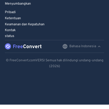
Menyumbangkan
Pribadi
Ketentuan
Keamanan dan Kepatuhan
Kontak
status
Bahasa Indonesia
English
Deutsch
© FreeConvert.comVERSI Semua hak dilindungi undang-undang
(2026)
Español
Français
Português
Italiano
Dutch