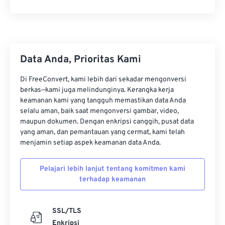
28
28
28
28
28
28
29
29
29
29
29
29
30
30
30
30
30
30
Data Anda, Prioritas Kami
31
31
31
31
31
31
32
32
32
32
32
32
Di FreeConvert, kami lebih dari sekadar mengonversi
berkas—kami juga melindunginya. Kerangka kerja
33
33
33
33
33
33
keamanan kami yang tangguh memastikan data Anda
selalu aman, baik saat mengonversi gambar, video,
34
34
34
34
34
34
maupun dokumen. Dengan enkripsi canggih, pusat data
35
35
35
35
35
35
yang aman, dan pemantauan yang cermat, kami telah
menjamin setiap aspek keamanan data Anda.
36
36
36
36
36
36
37
37
37
37
37
37
Pelajari lebih lanjut tentang komitmen kami
terhadap keamanan
38
38
38
38
38
38
39
39
39
39
39
39
SSL/TLS
40
40
40
40
40
40
Enkripsi