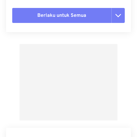
Berlaku untuk Semua
Setel ulang semua opsi
Terapkan dari Preset
Simpan sebagai Preset