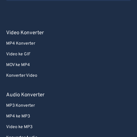
54
54
54
54
54
54
55
55
55
55
55
55
56
56
56
56
56
56
Video Konverter
57
57
57
57
57
57
MP4 Konverter
58
58
58
58
58
58
59
59
59
59
59
59
Video ke GIF
60
60
MOV ke MP4
61
61
Konverter Video
62
62
Audio Konverter
63
63
MP3 Konverter
64
64
MP4 ke MP3
65
65
66
66
Video ke MP3