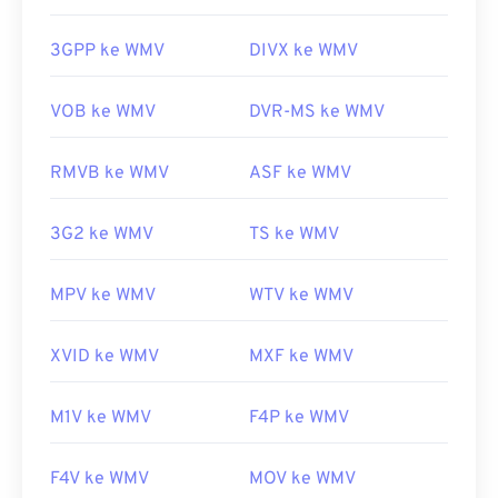
multimedia di berbagai platform.
3GPP ke WMV
DIVX ke WMV
WMV juga mudah dikonversi ke jenis berkas video
lainnya. Namun, perlu diingat bahwa proses
konversi dapat menurunkan kualitas gambar. Jika
VOB ke WMV
DVR-MS ke WMV
konversi diperlukan,
HandBrake
adalah alat gratis
dan sumber terbuka untuk mengonversi berkas
RMVB ke WMV
ASF ke WMV
WMV.
Dikembangkan oleh:
Microsoft
3G2 ke WMV
TS ke WMV
Rilis awal:
1999
MPV ke WMV
WTV ke WMV
Tautan yang berguna:
https://en.wikipedia.org/wiki/Windows_Media_Video
XVID ke WMV
MXF ke WMV
https://en.wikipedia.org/wiki/Format_Sistem_Lanjutan
M1V ke WMV
F4P ke WMV
F4V ke WMV
MOV ke WMV