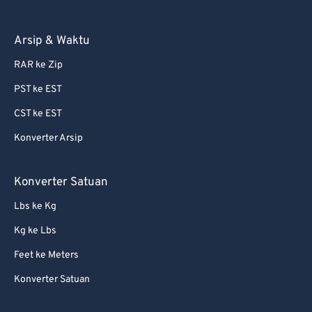
81
81
Arsip & Waktu
82
82
RAR ke Zip
83
83
PST ke EST
84
84
CST ke EST
85
85
Konverter Arsip
86
86
87
87
Konverter Satuan
88
88
Lbs ke Kg
89
89
Kg ke Lbs
90
90
Feet ke Meters
91
91
Konverter Satuan
92
92
93
93