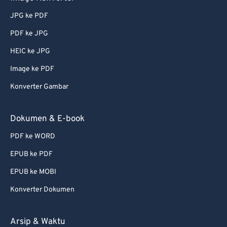
73
73
JPG ke PDF
74
74
PDF ke JPG
75
75
HEIC ke JPG
76
76
Image ke PDF
77
77
78
78
Konverter Gambar
79
79
Dokumen & E-book
80
80
PDF ke WORD
81
81
EPUB ke PDF
82
82
EPUB ke MOBI
83
83
Konverter Dokumen
84
84
85
85
Arsip & Waktu
86
86