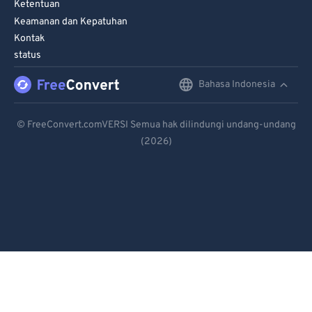
Ketentuan
Keamanan dan Kepatuhan
Kontak
status
Bahasa Indonesia
English
Deutsch
© FreeConvert.comVERSI Semua hak dilindungi undang-undang
(2026)
Español
Français
Português
Italiano
Dutch
日本語