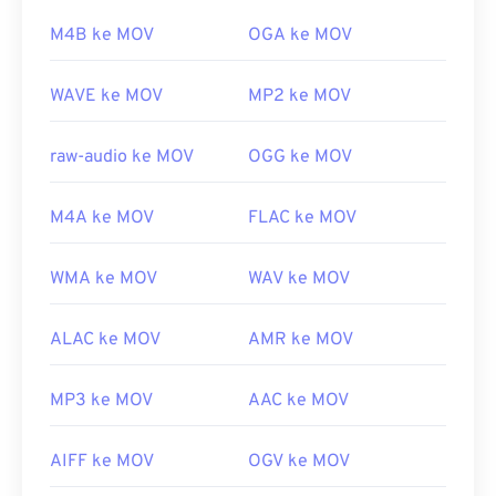
tidak terkait, yang satu sudah usang dan yang
M4B ke MOV
OGA ke MOV
lainnya terkait dengan gim daring. Apple tidak
mengembangkan teknologi ini dan keduanya tidak
WAVE ke MOV
MP2 ke MOV
dapat dibuka di QuickTime.
Dikembangkan oleh:
Apple Inc.
raw-audio ke MOV
OGG ke MOV
Rilis awal:
2001
Tautan yang berguna:
M4A ke MOV
FLAC ke MOV
https://en.wikipedia.org/wiki/QuickTime_File_Format
https://developer.apple.com/library/archive/documen
WMA ke MOV
WAV ke MOV
CH203-BBCGDDDF
ALAC ke MOV
AMR ke MOV
MP3 ke MOV
AAC ke MOV
AIFF ke MOV
OGV ke MOV