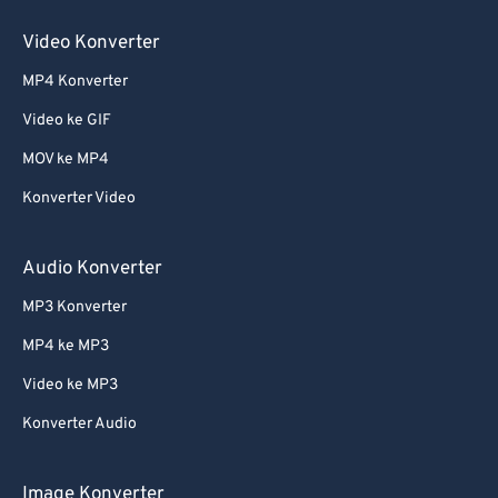
60
60
Video Konverter
61
61
MP4 Konverter
62
62
Video ke GIF
63
63
64
64
MOV ke MP4
65
65
Konverter Video
66
66
Audio Konverter
67
67
MP3 Konverter
68
68
MP4 ke MP3
69
69
Video ke MP3
70
70
71
71
Konverter Audio
72
72
Image Konverter