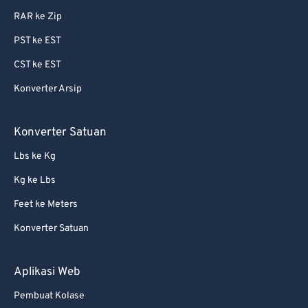
RAR ke Zip
87
87
PST ke EST
88
88
CST ke EST
89
89
Konverter Arsip
90
90
91
91
Konverter Satuan
92
92
Lbs ke Kg
93
93
Kg ke Lbs
94
94
Feet ke Meters
95
95
Konverter Satuan
96
96
97
97
Aplikasi Web
98
98
Pembuat Kolase
99
99