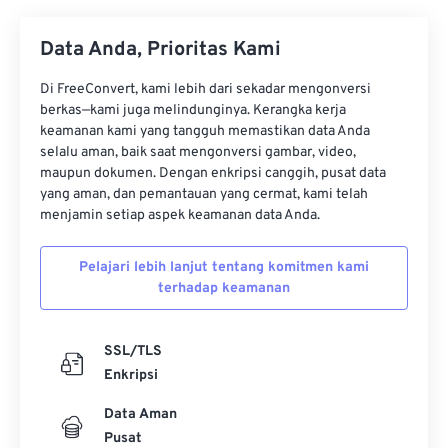
34
34
34
34
34
34
Data Anda, Prioritas Kami
35
35
35
35
35
35
36
36
36
36
36
36
Di FreeConvert, kami lebih dari sekadar mengonversi
berkas—kami juga melindunginya. Kerangka kerja
37
37
37
37
37
37
keamanan kami yang tangguh memastikan data Anda
selalu aman, baik saat mengonversi gambar, video,
38
38
38
38
38
38
maupun dokumen. Dengan enkripsi canggih, pusat data
39
39
39
39
39
39
yang aman, dan pemantauan yang cermat, kami telah
menjamin setiap aspek keamanan data Anda.
40
40
40
40
40
40
41
41
41
41
41
41
Pelajari lebih lanjut tentang komitmen kami
terhadap keamanan
42
42
42
42
42
42
43
43
43
43
43
43
SSL/TLS
44
44
44
44
44
44
Enkripsi
45
45
45
45
45
45
Data Aman
46
46
46
46
46
46
Pusat