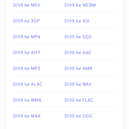
DIVX ke MKV
DIVX ke WEBM
08
08
08
08
08
08
08
08
09
09
09
09
09
09
09
09
DIVX ke 3GP
DIVX ke AVI
10
10
10
10
10
10
10
10
DIVX ke MP4
DIVX ke OGV
11
11
11
11
11
11
11
11
12
12
12
12
12
12
12
12
DIVX ke AIFF
DIVX ke AAC
13
13
13
13
13
13
13
13
14
14
14
14
14
14
14
14
DIVX ke MP3
DIVX ke AMR
15
15
15
15
15
15
15
15
DIVX ke ALAC
DIVX ke WAV
16
16
16
16
16
16
16
16
17
17
17
17
17
17
17
17
DIVX ke WMA
DIVX ke FLAC
18
18
18
18
18
18
18
18
DIVX ke M4A
DIVX ke OGG
19
19
19
19
19
19
19
19
20
20
20
20
20
20
20
20