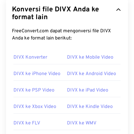
Konversi file DIVX Anda ke
format lain
FreeConvert.com dapat mengonversi file DIVX
Anda ke format lain berikut:
00
00
00
00
00
00
00
00
DIVX Konverter
DIVX ke Mobile Video
00
00
00
00
00
00
00
00
01
01
01
01
01
01
01
01
DIVX ke iPhone Video
DIVX ke Android Video
02
02
02
02
02
02
02
02
DIVX ke PSP Video
DIVX ke iPad Video
03
03
03
03
03
03
03
03
04
04
04
04
04
04
04
04
DIVX ke Xbox Video
DIVX ke Kindle Video
05
05
05
05
05
05
05
05
DIVX ke FLV
DIVX ke WMV
06
06
06
06
06
06
06
06
07
07
07
07
07
07
07
07