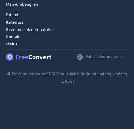
Menyumbangkan
Pribadi
Ketentuan
Keamanan dan Kepatuhan
Kontak
status
Bahasa Indonesia
English
Deutsch
© FreeConvert.comVERSI Semua hak dilindungi undang-undang
(2026)
Español
Français
Português
Italiano
Dutch