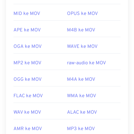
digunakan di berbagai platform, termasuk
perangkat seluler.
MID ke MOV
OPUS ke MOV
Perlu diketahui bahwa dua jenis berkas lain juga
menggunakan ekstensi MOV, yaitu AutoCAD
APE ke MOV
M4B ke MOV
AutoFlix dan ROSE Online. Kedua jenis berkas ini
tidak terkait, yang satu sudah usang dan yang
OGA ke MOV
WAVE ke MOV
lainnya terkait dengan gim daring. Apple tidak
mengembangkan teknologi ini dan keduanya tidak
MP2 ke MOV
raw-audio ke MOV
dapat dibuka di QuickTime.
Dikembangkan oleh:
Apple Inc.
OGG ke MOV
M4A ke MOV
Rilis awal:
2001
Tautan yang berguna:
FLAC ke MOV
WMA ke MOV
https://en.wikipedia.org/wiki/QuickTime_File_Format
https://developer.apple.com/library/archive/documen
WAV ke MOV
ALAC ke MOV
CH203-BBCGDDDF
AMR ke MOV
MP3 ke MOV