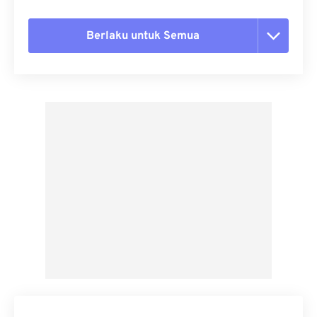
Berlaku untuk Semua
Setel ulang semua opsi
Terapkan dari Preset
Simpan sebagai Preset