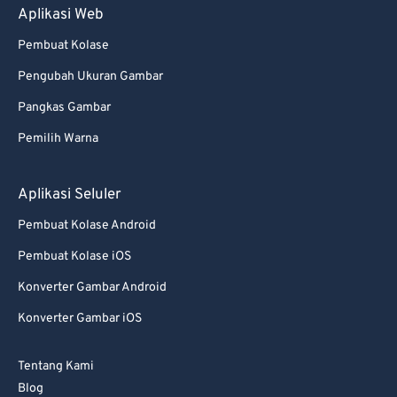
Aplikasi Web
94
94
Pembuat Kolase
95
95
Pengubah Ukuran Gambar
96
96
Pangkas Gambar
97
97
Pemilih Warna
98
98
99
99
Aplikasi Seluler
Pembuat Kolase Android
Pembuat Kolase iOS
Konverter Gambar Android
Konverter Gambar iOS
Tentang Kami
Blog