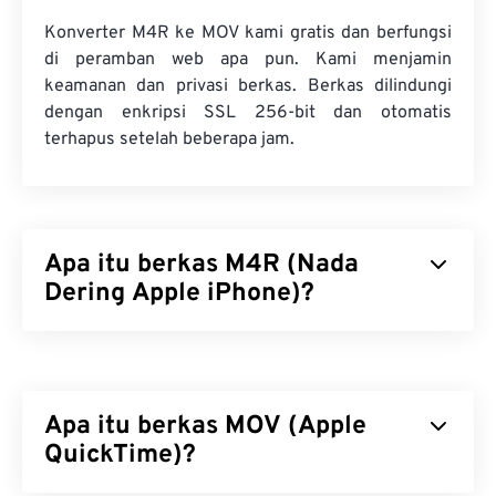
Konverter M4R ke MOV kami gratis dan berfungsi
di peramban web apa pun. Kami menjamin
keamanan dan privasi berkas. Berkas dilindungi
dengan enkripsi SSL 256-bit dan otomatis
terhapus setelah beberapa jam.
Apa itu berkas M4R (Nada
Dering Apple iPhone)?
Nada Dering Apple iPhone (M4R) adalah format
berkas yang digunakan Apple untuk menyimpan
nada dering di iPhone. Durasi maksimum berkas
Apa itu berkas MOV (Apple
M4R adalah 40 detik. Satu-satunya perbedaan
antara M4R dan MPEG 4 Audio (M4A) adalah
QuickTime)?
ekstensi berkasnya, yang memberi tahu iPhone