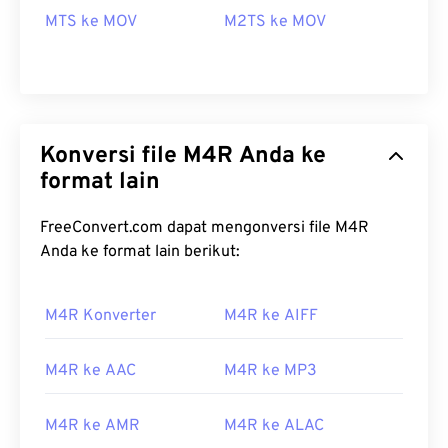
MTS ke MOV
M2TS ke MOV
Konversi file M4R Anda ke
format lain
FreeConvert.com dapat mengonversi file M4R
Anda ke format lain berikut:
M4R Konverter
M4R ke AIFF
00
00
00
00
00
00
00
00
M4R ke AAC
M4R ke MP3
00
00
00
00
00
00
00
00
M4R ke AMR
M4R ke ALAC
01
01
01
01
01
01
01
01