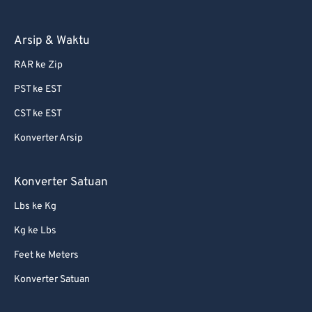
81
81
Arsip & Waktu
82
82
RAR ke Zip
83
83
PST ke EST
84
84
CST ke EST
85
85
Konverter Arsip
86
86
87
87
Konverter Satuan
88
88
Lbs ke Kg
89
89
Kg ke Lbs
90
90
Feet ke Meters
91
91
Konverter Satuan
92
92
93
93