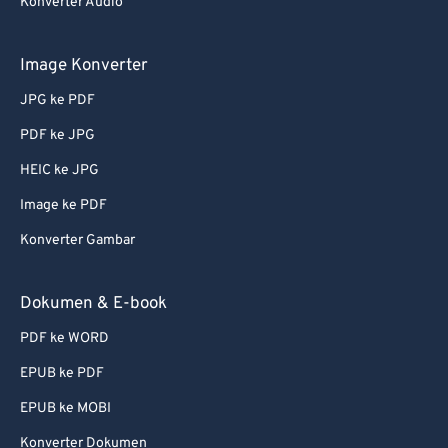
67
67
Konverter Audio
68
68
Image Konverter
69
69
JPG ke PDF
70
70
PDF ke JPG
71
71
HEIC ke JPG
72
72
73
73
Image ke PDF
74
74
Konverter Gambar
75
75
Dokumen & E-book
76
76
PDF ke WORD
77
77
EPUB ke PDF
78
78
EPUB ke MOBI
79
79
80
80
Konverter Dokumen