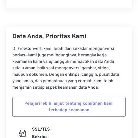
28
28
28
28
28
28
29
29
29
29
29
29
30
30
30
30
30
30
Data Anda, Prioritas Kami
31
31
31
31
31
31
32
32
32
32
32
32
Di FreeConvert, kami lebih dari sekadar mengonversi
berkas—kami juga melindunginya. Kerangka kerja
33
33
33
33
33
33
keamanan kami yang tangguh memastikan data Anda
selalu aman, baik saat mengonversi gambar, video,
34
34
34
34
34
34
maupun dokumen. Dengan enkripsi canggih, pusat data
35
35
35
35
35
35
yang aman, dan pemantauan yang cermat, kami telah
menjamin setiap aspek keamanan data Anda.
36
36
36
36
36
36
37
37
37
37
37
37
Pelajari lebih lanjut tentang komitmen kami
terhadap keamanan
38
38
38
38
38
38
39
39
39
39
39
39
SSL/TLS
40
40
40
40
40
40
Enkripsi