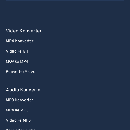
54
54
54
54
54
54
55
55
55
55
55
55
56
56
56
56
56
56
Video Konverter
57
57
57
57
57
57
MP4 Konverter
58
58
58
58
58
58
59
59
59
59
59
59
Video ke GIF
60
60
MOV ke MP4
61
61
Konverter Video
62
62
Audio Konverter
63
63
MP3 Konverter
64
64
MP4 ke MP3
65
65
66
66
Video ke MP3