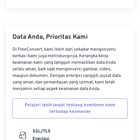
28
28
28
28
28
28
29
29
29
29
29
29
30
30
30
30
30
30
Data Anda, Prioritas Kami
31
31
31
31
31
31
32
32
32
32
32
32
Di FreeConvert, kami lebih dari sekadar mengonversi
berkas—kami juga melindunginya. Kerangka kerja
33
33
33
33
33
33
keamanan kami yang tangguh memastikan data Anda
selalu aman, baik saat mengonversi gambar, video,
34
34
34
34
34
34
maupun dokumen. Dengan enkripsi canggih, pusat data
35
35
35
35
35
35
yang aman, dan pemantauan yang cermat, kami telah
menjamin setiap aspek keamanan data Anda.
36
36
36
36
36
36
37
37
37
37
37
37
Pelajari lebih lanjut tentang komitmen kami
terhadap keamanan
38
38
38
38
38
38
39
39
39
39
39
39
SSL/TLS
40
40
40
40
40
40
Enkripsi