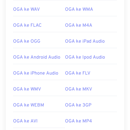
02
02
02
02
02
02
02
02
OGA ke WAV
OGA ke WMA
03
03
03
03
03
03
03
03
OGA ke FLAC
OGA ke M4A
04
04
04
04
04
04
04
04
05
05
05
05
05
05
05
05
OGA ke OGG
OGA ke iPad Audio
06
06
06
06
06
06
06
06
OGA ke Android Audio
OGA ke Ipod Audio
07
07
07
07
07
07
07
07
08
08
08
08
08
08
08
08
OGA ke iPhone Audio
OGA ke FLV
09
09
09
09
09
09
09
09
10
10
10
10
10
10
10
10
OGA ke WMV
OGA ke MKV
11
11
11
11
11
11
11
11
OGA ke WEBM
OGA ke 3GP
12
12
12
12
12
12
12
12
13
13
13
13
13
13
13
13
OGA ke AVI
OGA ke MP4
14
14
14
14
14
14
14
14