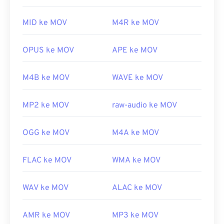
digunakan di berbagai platform, termasuk
https://www.ietf.org/rfc/rfc5334.txt
perangkat seluler.
MID ke MOV
M4R ke MOV
Perlu diketahui bahwa dua jenis berkas lain juga
menggunakan ekstensi MOV, yaitu AutoCAD
OPUS ke MOV
APE ke MOV
AutoFlix dan ROSE Online. Kedua jenis berkas ini
tidak terkait, yang satu sudah usang dan yang
M4B ke MOV
WAVE ke MOV
lainnya terkait dengan gim daring. Apple tidak
mengembangkan teknologi ini dan keduanya tidak
MP2 ke MOV
raw-audio ke MOV
dapat dibuka di QuickTime.
Dikembangkan oleh:
Apple Inc.
OGG ke MOV
M4A ke MOV
Rilis awal:
2001
Tautan yang berguna:
FLAC ke MOV
WMA ke MOV
https://en.wikipedia.org/wiki/QuickTime_File_Format
https://developer.apple.com/library/archive/documen
WAV ke MOV
ALAC ke MOV
CH203-BBCGDDDF
AMR ke MOV
MP3 ke MOV