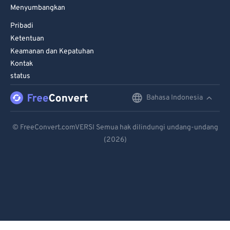
Menyumbangkan
Pribadi
Ketentuan
Keamanan dan Kepatuhan
Kontak
status
Bahasa Indonesia
English
Deutsch
© FreeConvert.comVERSI Semua hak dilindungi undang-undang
(2026)
Español
Français
Português
Italiano
Dutch