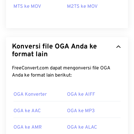
MTS ke MOV
M2TS ke MOV
Konversi file OGA Anda ke
format lain
FreeConvert.com dapat mengonversi file OGA
Anda ke format lain berikut:
OGA Konverter
OGA ke AIFF
00
00
00
00
00
00
00
00
OGA ke AAC
OGA ke MP3
00
00
00
00
00
00
00
00
OGA ke AMR
OGA ke ALAC
01
01
01
01
01
01
01
01