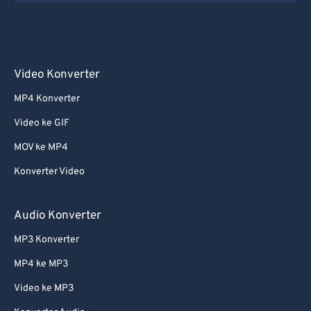
54
54
54
54
54
54
55
55
55
55
55
55
56
56
56
56
56
56
Video Konverter
57
57
57
57
57
57
MP4 Konverter
58
58
58
58
58
58
59
59
59
59
59
59
Video ke GIF
60
60
MOV ke MP4
61
61
Konverter Video
62
62
Audio Konverter
63
63
MP3 Konverter
64
64
MP4 ke MP3
65
65
66
66
Video ke MP3