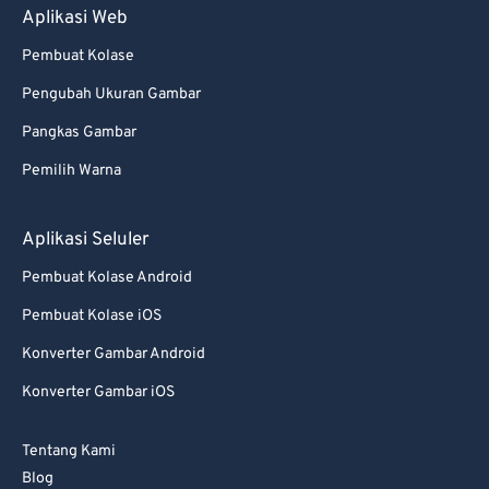
Aplikasi Web
94
94
Pembuat Kolase
95
95
Pengubah Ukuran Gambar
96
96
Pangkas Gambar
97
97
Pemilih Warna
98
98
99
99
Aplikasi Seluler
Pembuat Kolase Android
Pembuat Kolase iOS
Konverter Gambar Android
Konverter Gambar iOS
Tentang Kami
Blog