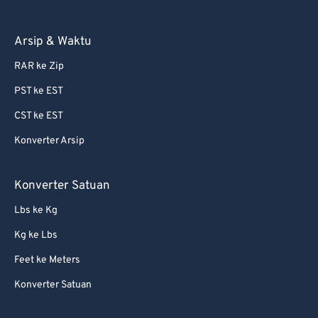
81
81
Arsip & Waktu
82
82
RAR ke Zip
83
83
PST ke EST
84
84
CST ke EST
85
85
Konverter Arsip
86
86
87
87
Konverter Satuan
88
88
Lbs ke Kg
89
89
Kg ke Lbs
90
90
Feet ke Meters
91
91
Konverter Satuan
92
92
93
93