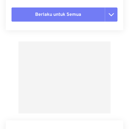
Berlaku untuk Semua
Setel ulang semua opsi
Terapkan dari Preset
Simpan sebagai Preset