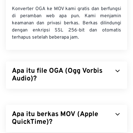
Konverter OGA ke MOV kami gratis dan berfungsi
di peramban web apa pun. Kami menjamin
keamanan dan privasi berkas. Berkas dilindungi
dengan enkripsi SSL 256-bit dan otomatis
terhapus setelah beberapa jam.
Apa itu file OGA (Ogg Vorbis
Audio)?
Ogg Vorbis Audio (OGA) adalah wadah multimedia
dan format berkas kompresi untuk berkas audio.
Namanya mewakili fungsi dasar OGA, karena "Ogg"
Apa itu berkas MOV (Apple
adalah nama wadahnya, sementara "Vorbis" adalah
nama mekanisme kompresinya. OGA bersifat
QuickTime)?
gratis
,
sumber terbuka
, dan
tidak dipatenkan
.