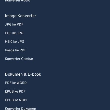
67
67
Konverter Audio
68
68
Image Konverter
69
69
JPG ke PDF
70
70
PDF ke JPG
71
71
HEIC ke JPG
72
72
73
73
Image ke PDF
74
74
Konverter Gambar
75
75
Dokumen & E-book
76
76
PDF ke WORD
77
77
EPUB ke PDF
78
78
EPUB ke MOBI
79
79
80
80
Konverter Dokumen