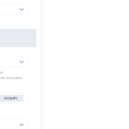
uk
ntuk menyalin
Jelajahi