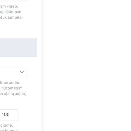
lam video,
ng disimpan
ntuk tampilan
iran audio.
h "Otomatis"
n ulang audio,
volume,