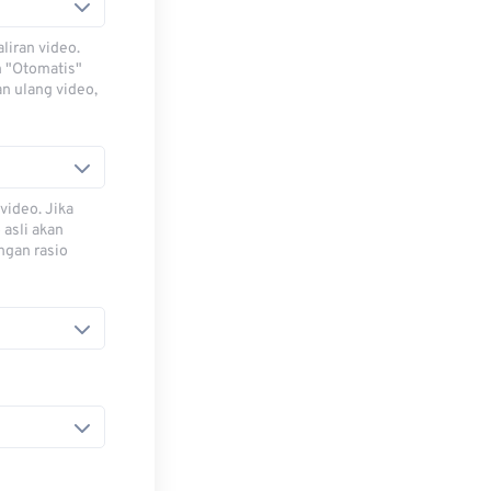
iran video.
h "Otomatis"
n ulang video,
video. Jika
 asli akan
ngan rasio