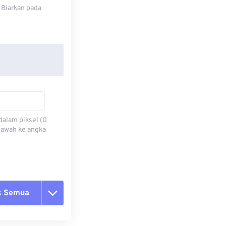
 Biarkan pada
dalam piksel (0
 bawah ke angka
k Semua
ang semua opsi
 dari Preset