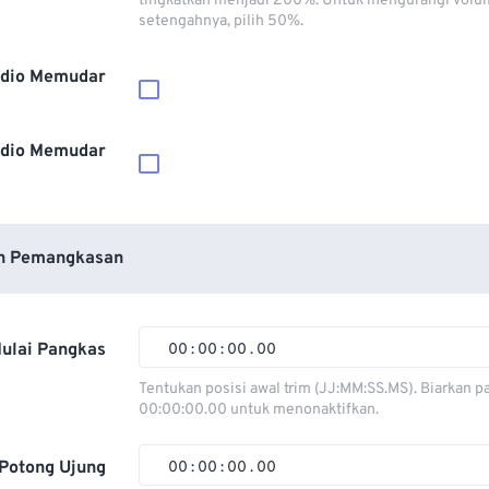
tingkatkan menjadi 200%. Untuk mengurangi volu
setengahnya, pilih 50%.
dio Memudar
dio Memudar
n Pemangkasan
ulai Pangkas
00
:
00
:
00
.
00
00
00
00
00
Tentukan posisi awal trim (JJ:MM:SS.MS). Biarkan p
00:00:00.00 untuk menonaktifkan.
01
01
01
01
02
02
02
02
Potong Ujung
00
:
00
:
00
.
00