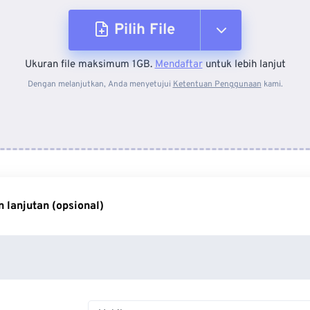
Pilih File
Ukuran file maksimum 1GB.
Mendaftar
untuk lebih lanjut
Dari Perangkat
Dengan melanjutkan, Anda menyetujui
Ketentuan Penggunaan
kami.
Dari Dropbox
Dari Google Drive
 lanjutan (opsional)
Dari OneDrive
Dari Url