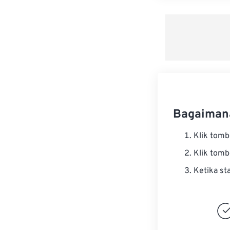
Bagaiman
Klik tom
Klik tom
Ketika st