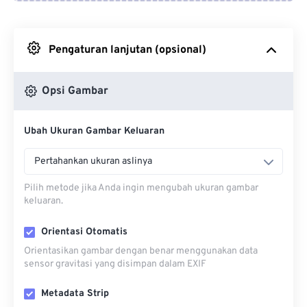
Dari Google Drive
Pengaturan lanjutan (opsional)
Dari OneDrive
Opsi Gambar
Dari Url
Ubah Ukuran Gambar Keluaran
Pertahankan ukuran aslinya
Pilih metode jika Anda ingin mengubah ukuran gambar
keluaran.
Orientasi Otomatis
Orientasikan gambar dengan benar menggunakan data
sensor gravitasi yang disimpan dalam EXIF
Metadata Strip