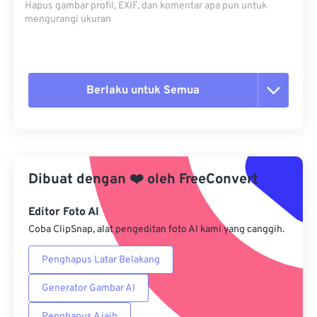
Hapus gambar profil, EXIF, dan komentar apa pun untuk
mengurangi ukuran
Berlaku untuk Semua
Setel ulang semua opsi
Terapkan dari Preset
Dibuat dengan
❤️
oleh
FreeConvert
Simpan sebagai Preset
Editor Foto AI
Coba ClipSnap, alat pengeditan foto AI kami yang canggih.
Penghapus Latar Belakang
Generator Gambar AI
Penghapus Ajaib