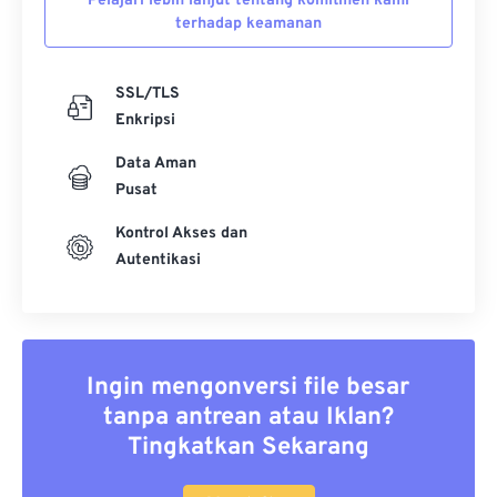
Pelajari lebih lanjut tentang komitmen kami
terhadap keamanan
SSL/TLS
Enkripsi
Data Aman
Pusat
Kontrol Akses dan
Autentikasi
Ingin mengonversi file besar
tanpa antrean atau Iklan?
Tingkatkan Sekarang