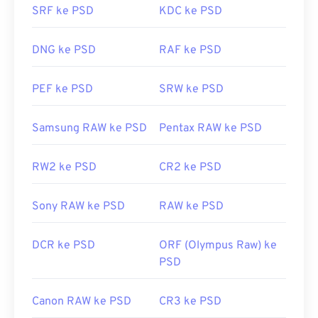
SRF ke PSD
KDC ke PSD
Karena ukuran berkas PSD yang besar, berkas
tersebut tidak mudah dipindahkan, disimpan, atau
DNG ke PSD
RAF ke PSD
dibagikan. Untuk mengatasi hal ini, PSD sering
dikonversi ke format berkas yang dapat
PEF ke PSD
SRW ke PSD
mengompresi data. Umumnya, konversi dilakukan
ke JPEG
, yang menawarkan
kompresi lossy
, atau
Samsung RAW ke PSD
Pentax RAW ke PSD
PNG
, yang menawarkan
kompresi lossless
.
RW2 ke PSD
CR2 ke PSD
Dikembangkan oleh:
Adobe Inc.
Sony RAW ke PSD
RAW ke PSD
Rilis Awal:
19 Februari 1990
Tautan yang berguna:
DCR ke PSD
ORF (Olympus Raw) ke
https://www.lifewire.com/psd-file-2622194
PSD
Canon RAW ke PSD
CR3 ke PSD