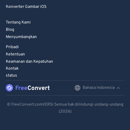
Konverter Gambar iOS
Tentang Kami
Blog
Menyumbangkan
Pribadi
Ketentuan
Keamanan dan Kepatuhan
Kontak
status
Bahasa Indonesia
English
Deutsch
© FreeConvert.comVERSI Semua hak dilindungi undang-undang
(2026)
Español
Français