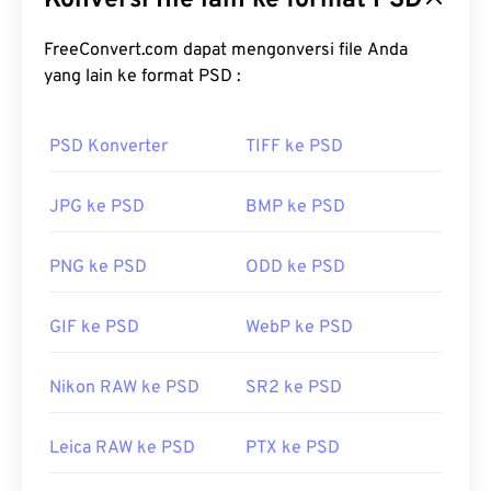
Konversi file lain ke format PSD
dapat menyimpan gambar beserta rangkaian
kompleks lapisan,
FreeConvert.com dapat mengonversi file Anda
jalur vektor
, objek, filter, dan
lainnya, semuanya dalam satu berkas! PSD
yang lain ke format PSD :
memungkinkan pengguna untuk melakukan
pengeditan yang detail pada masing-masing
PSD Konverter
TIFF ke PSD
komponen gambar atau desain grafis, sekaligus
mempertahankan informasi berkas dalam format
JPG ke PSD
BMP ke PSD
yang mudah diakses. Salah satu kekurangan PSD
adalah ukurannya yang besar dan sulit digunakan.
PNG ke PSD
ODD ke PSD
Bagaimana cara membuka berkas
PSD?
GIF ke PSD
WebP ke PSD
Adobe Photoshop adalah program yang paling
umum digunakan untuk membuka berkas PSD.
Nikon RAW ke PSD
SR2 ke PSD
Alternatif gratis untuk produk Adobe adalah GNU
Image Manipulation Program, atau dikenal sebagai
Leica RAW ke PSD
PTX ke PSD
GIMP
.