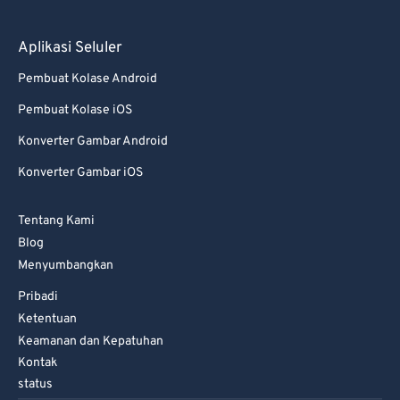
78
78
79
79
Aplikasi Seluler
80
80
Pembuat Kolase Android
81
81
Pembuat Kolase iOS
82
82
Konverter Gambar Android
83
83
Konverter Gambar iOS
84
84
Tentang Kami
85
85
Blog
86
86
Menyumbangkan
87
87
Pribadi
88
88
Ketentuan
Keamanan dan Kepatuhan
89
89
Kontak
90
90
status