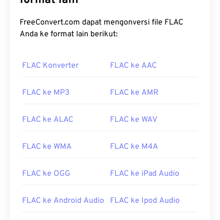
format lain
FreeConvert.com dapat mengonversi file FLAC
Anda ke format lain berikut:
FLAC Konverter
FLAC ke AAC
FLAC ke MP3
FLAC ke AMR
FLAC ke ALAC
FLAC ke WAV
FLAC ke WMA
FLAC ke M4A
FLAC ke OGG
FLAC ke iPad Audio
FLAC ke Android Audio
FLAC ke Ipod Audio
00
00
00
00
00
00
00
00