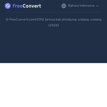
91
91
Bahasa Indonesia
English
92
92
Deutsch
93
93
© FreeConvert.comVERSI Semua hak dilindungi undang-undang
(2026)
Español
94
94
95
95
Français
96
96
Português
97
97
Italiano
98
98
Dutch
99
99
日本語
简体中文
繁體中文
한국어