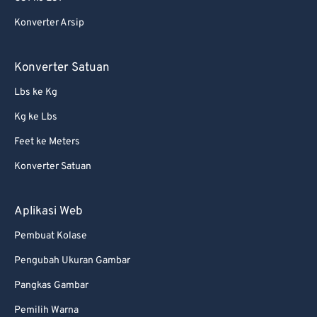
65
65
Konverter Arsip
66
66
67
67
Konverter Satuan
68
68
Lbs ke Kg
69
69
Kg ke Lbs
70
70
Feet ke Meters
71
71
Konverter Satuan
72
72
73
73
Aplikasi Web
74
74
Pembuat Kolase
75
75
Pengubah Ukuran Gambar
76
76
Pangkas Gambar
77
77
Pemilih Warna