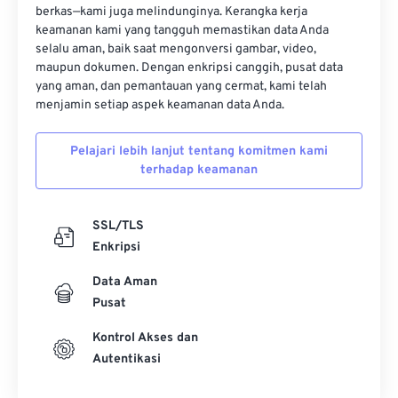
12
12
12
12
12
12
12
12
berkas—kami juga melindunginya. Kerangka kerja
keamanan kami yang tangguh memastikan data Anda
13
13
13
13
13
13
13
13
selalu aman, baik saat mengonversi gambar, video,
maupun dokumen. Dengan enkripsi canggih, pusat data
14
14
14
14
14
14
14
14
yang aman, dan pemantauan yang cermat, kami telah
15
15
15
15
15
15
15
15
menjamin setiap aspek keamanan data Anda.
16
16
16
16
16
16
16
16
Pelajari lebih lanjut tentang komitmen kami
17
17
17
17
17
17
17
17
terhadap keamanan
18
18
18
18
18
18
18
18
19
19
19
19
19
19
19
19
SSL/TLS
Enkripsi
20
20
20
20
20
20
20
20
21
21
21
21
21
21
21
21
Data Aman
Pusat
22
22
22
22
22
22
22
22
Kontrol Akses dan
23
23
23
23
23
23
23
23
Autentikasi
24
24
24
24
24
24