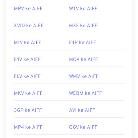
Tautan yang berguna:
MPV ke AIFF
WTV ke AIFF
https://en.wikipedia.org/wiki/Audio_Interchange_File_F
https://www.lifewire.com/aiff-aif-aifc-files-
XVID ke AIFF
MXF ke AIFF
2619569
M1V ke AIFF
F4P ke AIFF
F4V ke AIFF
MOV ke AIFF
FLV ke AIFF
WMV ke AIFF
MKV ke AIFF
WEBM ke AIFF
3GP ke AIFF
AVI ke AIFF
MP4 ke AIFF
OGV ke AIFF