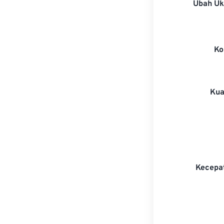
Ubah U
Ko
Kua
Kecepa