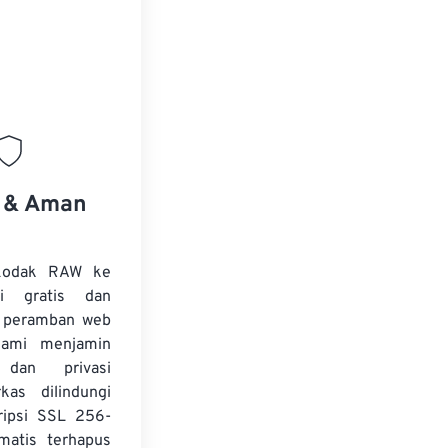
s & Aman
 Kodak RAW ke
 gratis dan
i peramban web
Kami menjamin
dan privasi
kas dilindungi
ripsi SSL 256-
matis terhapus