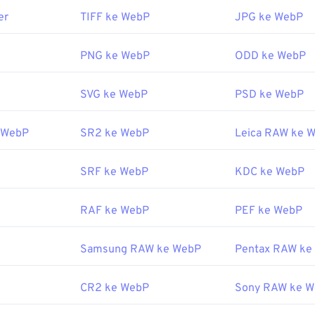
er
TIFF ke WebP
JPG ke WebP
lt untuk membuka WebP adalah
Google Chrome (Chrome)
, yan
orm. Berkas WebP juga terbuka otomatis di
GIMP
dan
Microsoft
 peramban web lain mendukung format WebP.
PNG ke WebP
ODD ke WebP
mpil gratis yang bisa dicoba adalah
Pixelmator
dan
Photopea
. 
SVG ke WebP
PSD ke WebP
. Sebelum menggunakan
IrfanView
,
Windows Photo Viewer
, d
stikan Anda telah memasang plugin untuk membuka WebP.
 WebP
SR2 ke WebP
Leica RAW ke 
oleh:
Google
tember 2010
SRF ke WebP
KDC ke WebP
erguna:
mbang Google tentang kompresi WebP
RAF ke WebP
PEF ke WebP
ait:
Samsung RAW ke WebP
Pentax RAW ke
ih Warna
kami untuk memilih warna dari gambar WebP
CR2 ke WebP
Sony RAW ke 