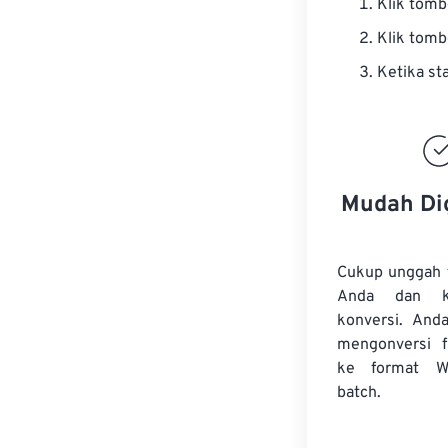
Klik tom
Klik tom
Ketika st
Mudah Di
Cukup unggah 
Anda dan k
konversi. And
mengonversi
ke format W
batch.