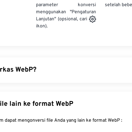
parameter konversi
setelah bebe
menggunakan "Pengaturan
Lanjutan" (opsional, cari
ikon).
erkas WebP?
enis berkas sumber terbuka yang menggunakan
kompresi predi
ambar yang ideal untuk halaman web dan aplikasi seluler. Ga
ga 30 persen lebih kecil daripada berkas
JPEG (JPG)
dan
Port
Konversi file lain ke format WebP
, dengan kualitas visual yang serupa. Gambar WebP dimuat de
 aplikasi seluler.
FreeConvert.com dapat mengonversi file Anda yang lain ke format WebP :
a cara membuka berkas WebP?