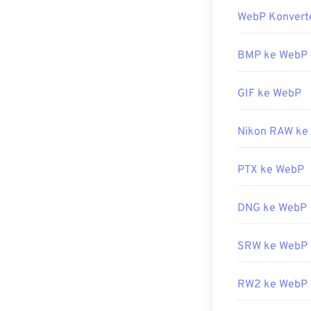
WebP Konvert
Program defau
berbagai platf
Chrome, semua
BMP ke WebP
Alternatif pena
GIF ke WebP
PaintShop Pro
Photoshop
, pa
Nikon RAW ke
Dikembangkan 
Rilis Awal:
Sep
PTX ke WebP
Tautan yang b
Artikel Penge
DNG ke WebP
Alat WebP Terk
SRW ke WebP
Gunakan
Pemil
RW2 ke WebP