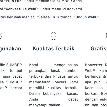
bol
“Pilih File”
untuk memilih file SUMBER Anda.
bol
“Konversi ke WebP”
untuk memulai konversi.
atus berubah menjadi “Selesai” klik tombol
“Unduh WebP”
gunakan
Kualitas Terbaik
Grati
file SUMBER
Kami menggunakan
Konverter
lik tombol
perangkat lunak sumber
WebP kami
a juga dapat
terbuka dan khusus untuk
berfungsi d
file SUMBER
memastikan konversi kami
apa pun. 
ebP secara
memiliki kualitas terbaik.
keamanan 
Dalam kebanyakan kasus,
berkas. Ber
Anda dapat
dengan enk
menyempurnakan
bit dan oto