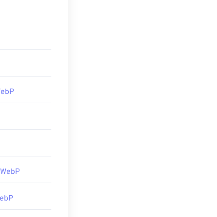
g berfungsi di
 Paint
. Selain
Coba juga
Corel
an
Adobe
WebP
 WebP
WebP