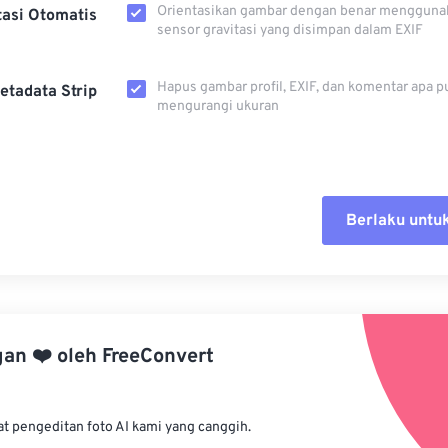
Orientasikan gambar dengan benar mengguna
tasi Otomatis
sensor gravitasi yang disimpan dalam EXIF
Hapus gambar profil, EXIF, dan komentar apa p
etadata Strip
mengurangi ukuran
Berlaku untu
Setel ul
Terapkan
gan
❤️
oleh
FreeConvert
Simpan s
at pengeditan foto AI kami yang canggih.