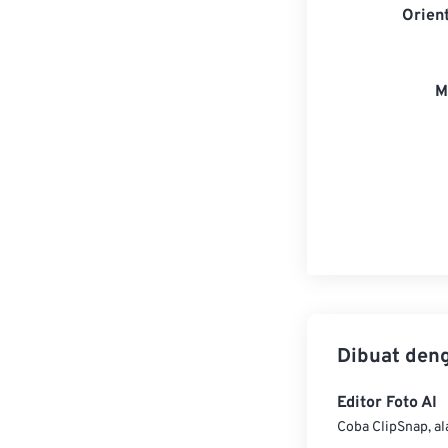
Orien
M
Dibuat den
Editor Foto AI
Coba ClipSnap, al