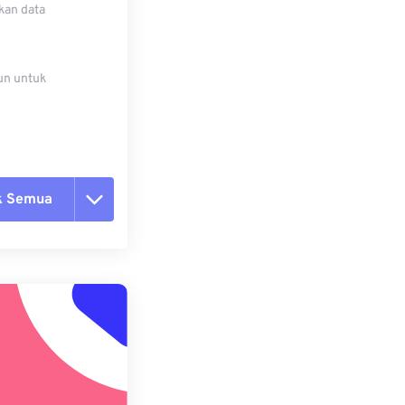
kan data
un untuk
k Semua
ang semua opsi
 dari Preset
ebagai Preset