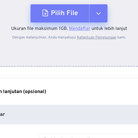
Pilih File
Ukuran file maksimum 1GB.
Mendaftar
untuk lebih lanjut
Dari Perangkat
Dengan melanjutkan, Anda menyetujui
Ketentuan Penggunaan
kami.
Dari Dropbox
Dari Google Drive
 lanjutan (opsional)
Dari OneDrive
ar
Dari Url