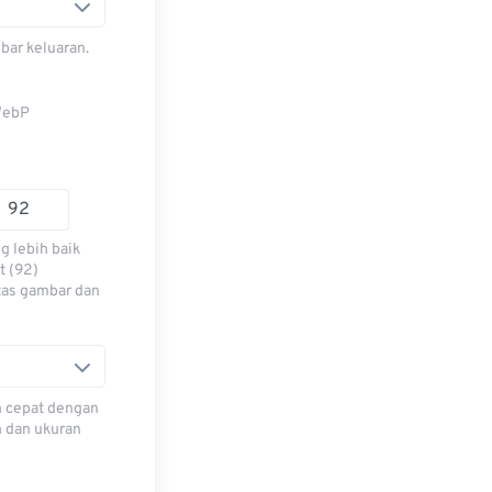
bar keluaran.
WebP
g lebih baik
t (92)
tas gambar dan
h cepat dengan
h dan ukuran