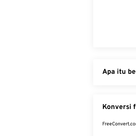
Apa itu b
WebP adalah j
menghasilkan g
berukuran hing
Graphics (PNG)
halaman web dan
Bagaiman