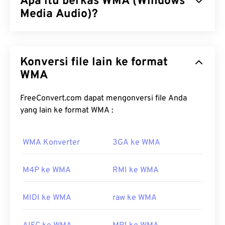
Apa itu berkas WMA (Windows
Media Audio)?
Microsoft awalnya mengembangkan format berkas
Windows Media Audio (WMA)
untuk bersaing
Konversi file lain ke format
dengan format berkas MP3. WMA merupakan
codec audio sekaligus format audio. WMA telah
WMA
berkembang sejak diluncurkan pada tahun 1999,
dengan beberapa versi terbaru:
WMA Pro
,
WMA
FreeConvert.com dapat mengonversi file Anda
Lossless
, dan
WMA Voice
. WMA merupakan
yang lain ke format WMA :
komponen kunci dari
Windows Media
, yang
kemudian dihentikan oleh Microsoft.
WMA Konverter
3GA ke WMA
Bagaimana cara membuka berkas
WMA?
M4P ke WMA
RMI ke WMA
Sebagai komponen utama
Windows Media
,
MIDI ke WMA
raw ke WMA
Windows Media Player
mendukung berkas WMA
dan biasanya merupakan program default untuk