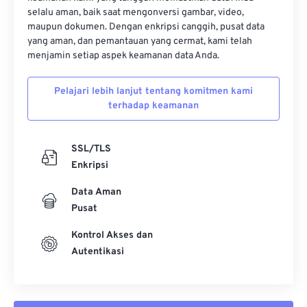
selalu aman, baik saat mengonversi gambar, video,
13
13
13
13
13
13
13
13
maupun dokumen. Dengan enkripsi canggih, pusat data
14
14
14
14
14
14
14
14
yang aman, dan pemantauan yang cermat, kami telah
menjamin setiap aspek keamanan data Anda.
15
15
15
15
15
15
15
15
16
16
16
16
16
16
16
16
Pelajari lebih lanjut tentang komitmen kami
terhadap keamanan
17
17
17
17
17
17
17
17
18
18
18
18
18
18
18
18
SSL/TLS
19
19
19
19
19
19
19
19
Enkripsi
20
20
20
20
20
20
20
20
Data Aman
21
21
21
21
21
21
21
21
Pusat
22
22
22
22
22
22
22
22
Kontrol Akses dan
23
23
23
23
23
23
23
23
Autentikasi
24
24
24
24
24
24
25
25
25
25
25
25