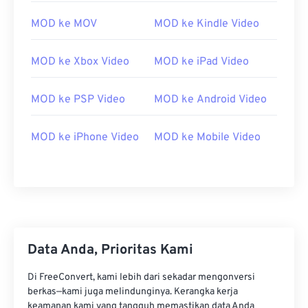
00
00
00
00
00
00
00
00
MOD ke MOV
MOD ke Kindle Video
01
01
01
01
01
01
01
01
MOD ke Xbox Video
MOD ke iPad Video
02
02
02
02
02
02
02
02
03
03
03
03
03
03
03
03
MOD ke PSP Video
MOD ke Android Video
04
04
04
04
04
04
04
04
05
05
05
05
05
05
05
05
MOD ke iPhone Video
MOD ke Mobile Video
06
06
06
06
06
06
06
06
07
07
07
07
07
07
07
07
08
08
08
08
08
08
08
08
09
09
09
09
09
09
09
09
Data Anda, Prioritas Kami
10
10
10
10
10
10
10
10
11
11
11
11
11
11
11
11
Di FreeConvert, kami lebih dari sekadar mengonversi
berkas—kami juga melindunginya. Kerangka kerja
12
12
12
12
12
12
12
12
keamanan kami yang tangguh memastikan data Anda