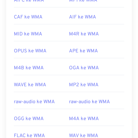
AIFC ke WMA
MP1 ke WMA
membukanya. Namun, karena keberadaannya yang
relatif luas, banyak pemutar dan program lain yang
mendukung jenis berkas ini. Berkas
WMA
juga
CAF ke WMA
AIF ke WMA
sering digunakan dalam streaming daring.
MID ke WMA
M4R ke WMA
Program lain yang dapat membuka berkas WMA
antara lain
VLC Media Player
dan
UltraMixer
. Untuk
perangkat seluler, cobalah
OverDrive Media
OPUS ke WMA
APE ke WMA
Console
, yang memiliki versi terpisah untuk
Apple
iOS
,
Google Android
, dan
Windows
M4B ke WMA
OGA ke WMA
Phone/Windows 10 Mobile
.
Dikembangkan oleh:
Microsoft
WAVE ke WMA
MP2 ke WMA
Rilis Awal:
1999
raw-audio ke WMA
raw-audio ke WMA
Tautan yang berguna:
https://en.wikipedia.org/wiki/Windows_Media_Audio
OGG ke WMA
M4A ke WMA
https://docs.microsoft.com/en-
us/windows/desktop/medfound/windows-media-
FLAC ke WMA
WAV ke WMA