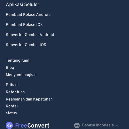
Aplikasi Seluler
79
79
Pembuat Kolase Android
80
80
Pembuat Kolase iOS
81
81
Konverter Gambar Android
82
82
Konverter Gambar iOS
83
83
84
84
Tentang Kami
85
85
Blog
Menyumbangkan
86
86
Pribadi
87
87
Ketentuan
88
88
Keamanan dan Kepatuhan
89
89
Kontak
status
90
90
91
91
Bahasa Indonesia
English