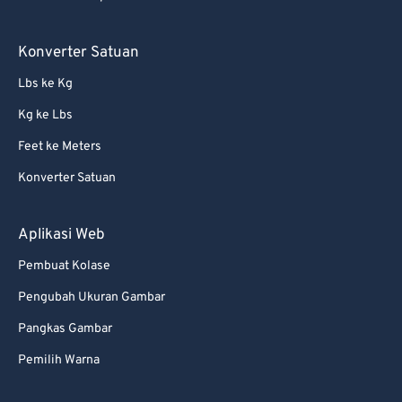
66
66
Konverter Satuan
67
67
Lbs ke Kg
68
68
Kg ke Lbs
69
69
Feet ke Meters
70
70
Konverter Satuan
71
71
72
72
Aplikasi Web
73
73
Pembuat Kolase
74
74
Pengubah Ukuran Gambar
75
75
Pangkas Gambar
76
76
Pemilih Warna
77
77
78
78