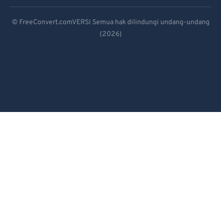
92
92
Deutsch
© FreeConvert.comVERSI Semua hak dilindungi undang-undang
93
93
(2026)
Español
94
94
Français
95
95
Português
96
96
97
97
Italiano
98
98
Dutch
99
99
日本語
简体中文
繁體中文
한국어
Svenska