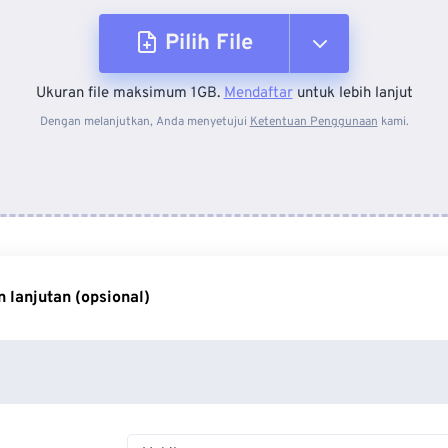
Pilih File
Ukuran file maksimum 1GB.
Mendaftar
untuk lebih lanjut
Dari Perangkat
Dengan melanjutkan, Anda menyetujui
Ketentuan Penggunaan
kami.
Dari Dropbox
Dari Google Drive
 lanjutan (opsional)
Dari OneDrive
Dari Url