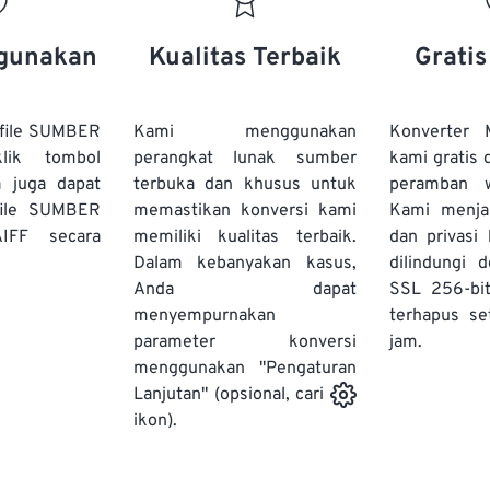
20
20
20
20
17
17
17
17
21
21
21
21
18
18
18
18
gunakan
Kualitas Terbaik
Grati
22
22
22
22
19
19
19
19
23
23
23
23
20
20
20
20
file SUMBER
Kami menggunakan
Konverter
24
24
24
lik tombol
perangkat lunak sumber
kami gratis 
21
21
21
21
a juga dapat
terbuka dan khusus untuk
peramban 
25
25
25
22
22
22
22
file SUMBER
memastikan konversi kami
Kami menj
26
26
26
IFF secara
memiliki kualitas terbaik.
23
23
23
23
dan privasi
Dalam kebanyakan kasus,
dilindungi 
27
27
27
24
24
24
Anda dapat
SSL 256-bi
28
28
28
25
25
25
menyempurnakan
terhapus se
parameter konversi
29
29
29
jam.
26
26
26
menggunakan "Pengaturan
30
30
30
27
27
27
Lanjutan" (opsional, cari
31
31
31
ikon).
28
28
28
32
32
32
29
29
29