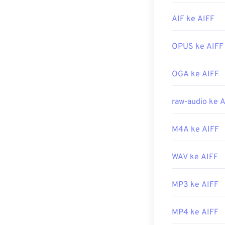
Produk Apple s
AIF ke AIFF
Dikembangkan 
Rilis Awal:
198
OPUS ke AIFF
Tautan yang b
https://en.wik
OGA ke AIFF
https://www.lif
raw-audio ke 
M4A ke AIFF
WAV ke AIFF
MP3 ke AIFF
MP4 ke AIFF