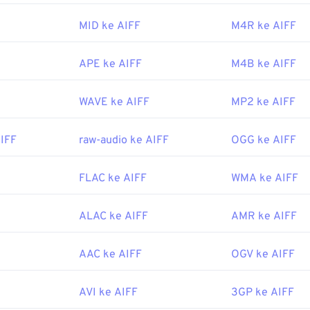
43
43
43
eluler dapat membuka berkas AIFF tanpa konversi berkas.
47
47
47
44
44
44
MID ke AIFF
M4R ke AIFF
oleh:
Apple Inc.
48
48
48
45
45
45
8
APE ke AIFF
M4B ke AIFF
49
49
49
46
46
46
erguna:
50
50
50
47
47
47
ipedia.org/wiki/Audio_Interchange_File_Format
WAVE ke AIFF
MP2 ke AIFF
51
51
51
48
48
48
ewire.com/aiff-aif-aifc-files-2619569
52
52
52
AIFF
raw-audio ke AIFF
OGG ke AIFF
49
49
49
53
53
53
50
50
50
FLAC ke AIFF
WMA ke AIFF
54
54
54
51
51
51
55
55
55
52
52
52
ALAC ke AIFF
AMR ke AIFF
56
56
56
53
53
53
AAC ke AIFF
OGV ke AIFF
57
57
57
54
54
54
58
58
58
55
55
55
AVI ke AIFF
3GP ke AIFF
59
59
59
56
56
56