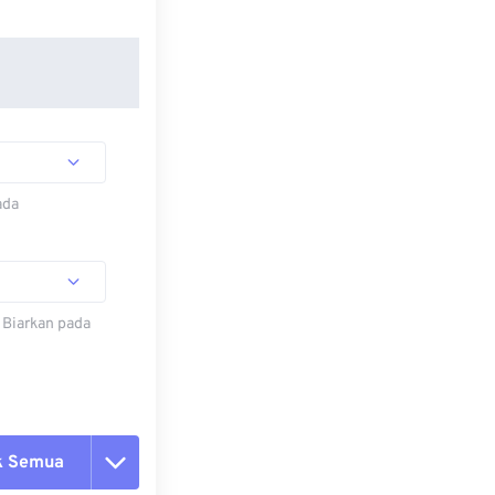
ada
 Biarkan pada
k Semua