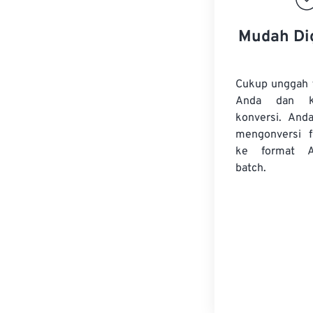
Mudah Di
Cukup unggah 
Anda dan k
konversi. And
mengonversi
ke format A
batch.