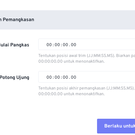
n Pemangkasan
ulai Pangkas
00
:
00
:
00
.
00
Tentukan posisi awal trim (JJ:MM:SS.MS). Biarkan p
00:00:00.00 untuk menonaktifkan.
00
00
00
00
01
01
01
01
Potong Ujung
00
:
00
:
00
.
00
02
02
02
02
Tentukan posisi akhir pemangkasan (JJ:MM:SS.MS).
00:00:00.00 untuk menonaktifkan.
03
03
03
03
00
00
00
00
04
04
04
04
01
01
01
01
05
05
05
05
02
02
02
02
Berlaku untu
06
06
06
06
03
03
03
03