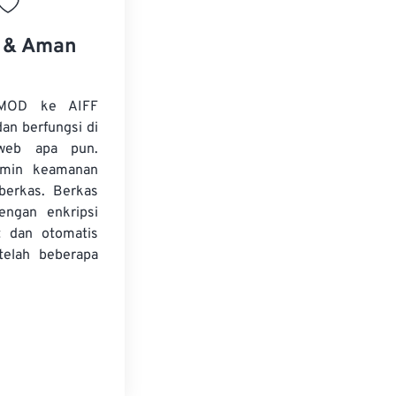
s & Aman
 MOD ke AIFF
dan berfungsi di
web apa pun.
amin keamanan
 berkas. Berkas
dengan enkripsi
t dan otomatis
telah beberapa