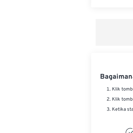
Bagaiman
Klik tom
Klik tom
Ketika st