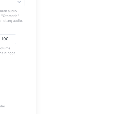
iran audio.
h "Otomatis"
n ulang audio,
volume,
me hingga
udio