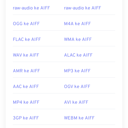
Tautan yang berguna:
raw-audio ke AIFF
raw-audio ke AIFF
https://en.wikipedia.org/wiki/Audio_Interchange_File_F
https://www.lifewire.com/aiff-aif-aifc-files-
OGG ke AIFF
M4A ke AIFF
2619569
FLAC ke AIFF
WMA ke AIFF
WAV ke AIFF
ALAC ke AIFF
AMR ke AIFF
MP3 ke AIFF
AAC ke AIFF
OGV ke AIFF
MP4 ke AIFF
AVI ke AIFF
3GP ke AIFF
WEBM ke AIFF