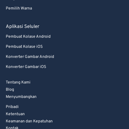
82
82
Pemilih Warna
83
83
84
84
Aplikasi Seluler
85
85
Pembuat Kolase Android
86
86
Pembuat Kolase iOS
87
87
Konverter Gambar Android
88
88
Konverter Gambar iOS
89
89
Tentang Kami
90
90
Blog
91
91
Menyumbangkan
92
92
Pribadi
93
93
Ketentuan
Keamanan dan Kepatuhan
94
94
Kontak