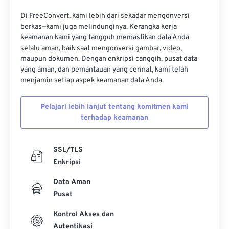
16
16
16
16
16
16
16
16
Di FreeConvert, kami lebih dari sekadar mengonversi
17
17
17
17
17
17
17
17
berkas—kami juga melindunginya. Kerangka kerja
keamanan kami yang tangguh memastikan data Anda
18
18
18
18
18
18
18
18
selalu aman, baik saat mengonversi gambar, video,
19
19
19
19
19
19
19
19
maupun dokumen. Dengan enkripsi canggih, pusat data
yang aman, dan pemantauan yang cermat, kami telah
20
20
20
20
20
20
20
20
menjamin setiap aspek keamanan data Anda.
21
21
21
21
21
21
21
21
Pelajari lebih lanjut tentang komitmen kami
22
22
22
22
22
22
22
22
terhadap keamanan
23
23
23
23
23
23
23
23
24
24
24
24
24
24
SSL/TLS
25
25
25
25
25
25
Enkripsi
26
26
26
26
26
26
Data Aman
Pusat
27
27
27
27
27
27
28
28
28
28
28
28
Kontrol Akses dan
Autentikasi