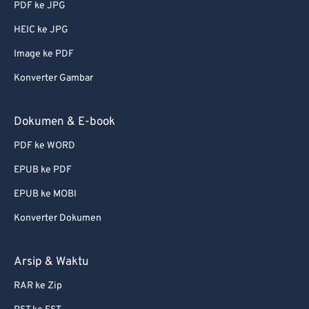
PDF ke JPG
56
56
56
56
56
56
HEIC ke JPG
57
57
57
57
57
57
Image ke PDF
58
58
58
58
58
58
Konverter Gambar
59
59
59
59
59
59
60
60
Dokumen & E-book
61
61
PDF ke WORD
62
62
EPUB ke PDF
63
63
EPUB ke MOBI
64
64
Konverter Dokumen
65
65
66
66
Arsip & Waktu
67
67
RAR ke Zip
68
68