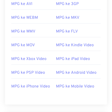
MPG ke AVI
MPG ke 3GP
MPG ke WEBM
MPG ke MKV
MPG ke WMV
MPG ke FLV
MPG ke MOV
MPG ke Kindle Video
MPG ke Xbox Video
MPG ke iPad Video
00
00
00
00
00
00
00
00
MPG ke PSP Video
MPG ke Android Video
MPG ke iPhone Video
MPG ke Mobile Video
00
00
00
00
00
00
00
00
01
01
01
01
01
01
01
01
02
02
02
02
02
02
02
02