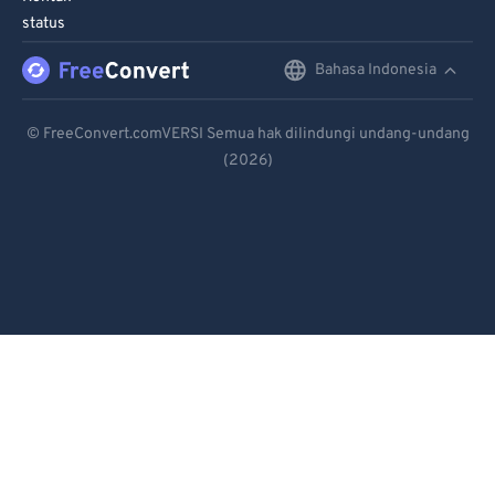
95
95
status
96
96
Bahasa Indonesia
English
97
97
Deutsch
98
98
© FreeConvert.comVERSI Semua hak dilindungi undang-undang
99
99
(2026)
Español
Français
Português
Italiano
Dutch
日本語
简体中文
繁體中文