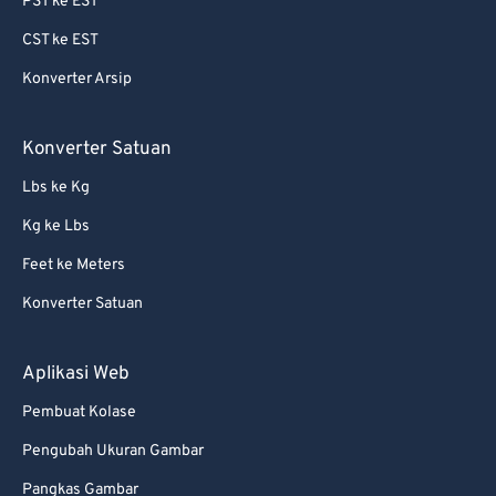
PST ke EST
69
69
CST ke EST
70
70
Konverter Arsip
71
71
72
72
Konverter Satuan
73
73
Lbs ke Kg
74
74
Kg ke Lbs
75
75
Feet ke Meters
76
76
Konverter Satuan
77
77
78
78
Aplikasi Web
79
79
Pembuat Kolase
80
80
Pengubah Ukuran Gambar
81
81
Pangkas Gambar