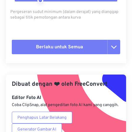
Pergeseran sudut minimum (dalam derajat) yang dianggap
sebagai titik pemotongan antara kurva
Berlaku untuk Semua
Setel ulang semua opsi
Terapkan dari Preset
Dibuat dengan
❤️
oleh
FreeConvert
Simpan sebagai Preset
Editor Foto AI
Coba ClipSnap, alat pengeditan foto AI kami yang canggih.
Penghapus Latar Belakang
Generator Gambar AI