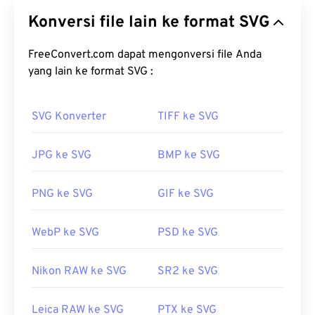
berkas standar terbuka yang independen terhadap
Konversi file lain ke format SVG
resolusi. Format ini berbasis Extensible Markup
Language (
XML
), menggunakan
grafik vektor
, dan
mendukung animasi terbatas. Keunggulan utama
FreeConvert.com dapat mengonversi file Anda
penggunaan berkas SVG, sesuai namanya, adalah
yang lain ke format SVG :
skalabilitasnya. Jenis berkas ini dapat diubah
ukurannya tanpa mengurangi kualitas gambar.
SVG Konverter
TIFF ke SVG
Selain itu, SVG unik karena bukan merupakan
format gambar. SVG merupakan standar berbasis
JPG ke SVG
BMP ke SVG
XML yang menyediakan informasi untuk membuat
gambar vektor dua dimensi.
PNG ke SVG
GIF ke SVG
Bagaimana cara membuka berkas
SVG?
WebP ke SVG
PSD ke SVG
Berkas SVG mudah dibuka di sebagian besar
peramban web, seperti
Nikon RAW ke SVG
Firefox
SR2 ke SVG
atau Microsoft
Edge
. Selain itu, karena SVG adalah berkas XML, Anda
dapat melihat teks terkait XML di editor teks
Leica RAW ke SVG
PTX ke SVG