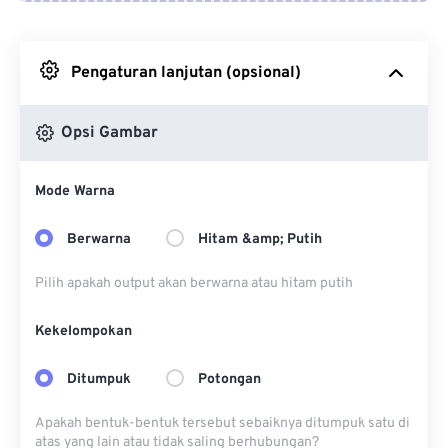
Dari Google Drive
Pengaturan lanjutan (opsional)
Dari OneDrive
Opsi Gambar
Dari Url
Mode Warna
Berwarna
Hitam &amp; Putih
Pilih apakah output akan berwarna atau hitam putih
Kekelompokan
Ditumpuk
Potongan
Apakah bentuk-bentuk tersebut sebaiknya ditumpuk satu di
atas yang lain atau tidak saling berhubungan?