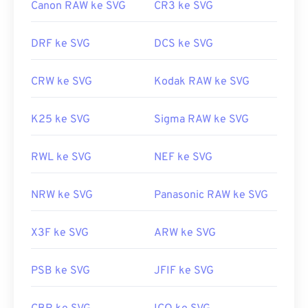
Canon RAW ke SVG
CR3 ke SVG
Tautan yang berguna:
https://www.lifewire.com/file-svg-4120603
DRF ke SVG
DCS ke SVG
https://en.wikipedia.org/wiki/Grafik_Vektor_yang_Dapa
CRW ke SVG
Kodak RAW ke SVG
K25 ke SVG
Sigma RAW ke SVG
RWL ke SVG
NEF ke SVG
NRW ke SVG
Panasonic RAW ke SVG
X3F ke SVG
ARW ke SVG
PSB ke SVG
JFIF ke SVG