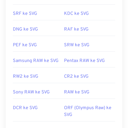
umum apa pun, seperti
Notepad untuk Windows
atau
Brackets
untuk macOS.
SRF ke SVG
KDC ke SVG
Anda dapat menggunakan program Adobe untuk
DNG ke SVG
RAF ke SVG
membuka dan mengedit berkas SVG. Pastikan
untuk menginstal plugin
SVG Kit
untuk Adobe
PEF ke SVG
SRW ke SVG
Creative Suite terlebih dahulu. Mengonversi berkas
SVG dapat dilakukan dengan bantuan beberapa alat
Samsung RAW ke SVG
Pentax RAW ke SVG
daring. Untuk konversi ke jenis berkas non-vektor,
cobalah
alat SVG ke GIF
atau
SVG ke PDF
kami.
RW2 ke SVG
CR2 ke SVG
Untuk mengonversi berkas vektor seperti SVG ke
JPG, cobalah alat
SVG ke JPG
atau
SVG ke PNG
kami.
Sony RAW ke SVG
RAW ke SVG
DCR ke SVG
ORF (Olympus Raw) ke
Dikembangkan oleh:
World Wide Web Consortium
SVG
(W3C)
Rilis Awal:
4 September 2001