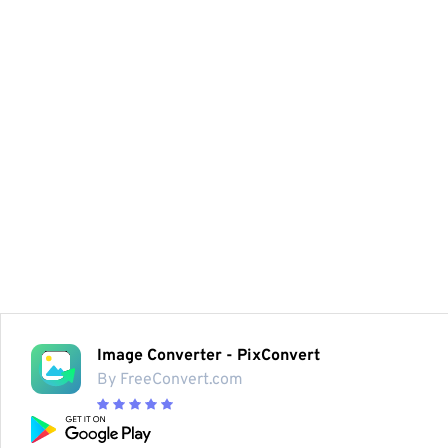
Image Converter - PixConvert
By FreeConvert.com