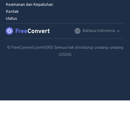
Keamanan dan Kepatuhan
Kontak
status
Bahasa Indonesia
English
Deutsch
© FreeConvert.comVERSI Semua hak dilindungi undang-undang
(2026)
Español
Français
Português
Italiano
Dutch
日本語
简体中文