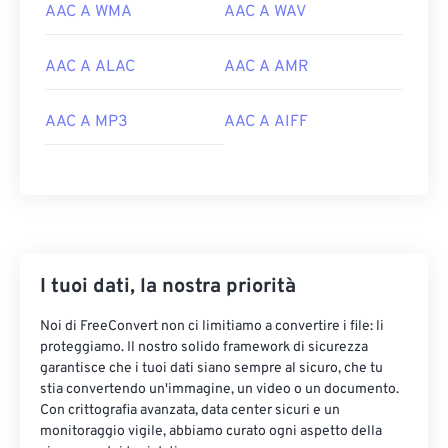
AAC A WMA
AAC A WAV
AAC A ALAC
AAC A AMR
AAC A MP3
AAC A AIFF
00
00
00
00
00
00
00
00
I tuoi dati, la nostra priorità
00
00
00
00
00
00
00
00
01
01
01
01
01
01
01
01
Noi di FreeConvert non ci limitiamo a convertire i file: li
proteggiamo. Il nostro solido framework di sicurezza
02
02
02
02
02
02
02
02
garantisce che i tuoi dati siano sempre al sicuro, che tu
03
03
03
03
03
03
03
03
stia convertendo un'immagine, un video o un documento.
Con crittografia avanzata, data center sicuri e un
04
04
04
04
04
04
04
04
monitoraggio vigile, abbiamo curato ogni aspetto della