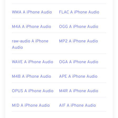
per aprire i file AAC. In alternativa, AAC si apre di
default anche in
iTunes
. Tuttavia, i file AAC sono
WMA A iPhone Audio
FLAC A iPhone Audio
onnipresenti e si aprono con molti altri programmi
e software.
M4A A iPhone Audio
OGG A iPhone Audio
Inoltre, poiché i file AAC vengono spesso utilizzati
come file audio per i videogiochi, possono essere
aperti sulla maggior parte delle console di gioco
raw-audio A iPhone
MP2 A iPhone Audio
più diffuse, come
Nintendo 3DS
e
Playstation 4
.
Audio
Sviluppato da:
Comitato audio MPEG ISO/IEC
WAVE A iPhone Audio
OGA A iPhone Audio
Versione iniziale:
1997
Link utili:
M4B A iPhone Audio
APE A iPhone Audio
https://en.wikipedia.org/wiki/Advanced_Audio_Coding
OPUS A iPhone Audio
M4R A iPhone Audio
https://www.iso.org/standard/43345.html?
browse=tc
MID A iPhone Audio
AIF A iPhone Audio