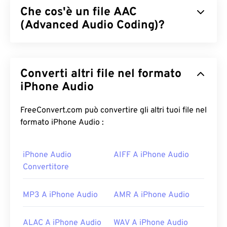
Che cos'è un file AAC
(Advanced Audio Coding)?
Advanced Audio Coding (AAC) è un formato di file
audio digitale che riduce le dimensioni dei file
Converti altri file nel formato
tramite compressione
con perdita di dati
. I suoi
utilizzi principali sono la TV digitale, la radio digitale
iPhone Audio
e lo streaming Internet. È il formato audio standard
per
iOS
,
YouTube
,
Nintendo
e
Playstation
.
ISO
/
FreeConvert.com può convertire gli altri tuoi file nel
IEC
ha definito il
codec
AAC come un
formato iPhone Audio :
miglioramento
dell'MP3
, grazie alla sua capacità di
comprimere le dimensioni dei file in modo più
iPhone Audio
AIFF A iPhone Audio
efficiente, pur offrendo una qualità simile all'audio
Convertitore
non compresso.
Come aprire un file AAC?
MP3 A iPhone Audio
AMR A iPhone Audio
Per risultati ottimali, utilizzare
VLC Media Player
ALAC A iPhone Audio
WAV A iPhone Audio