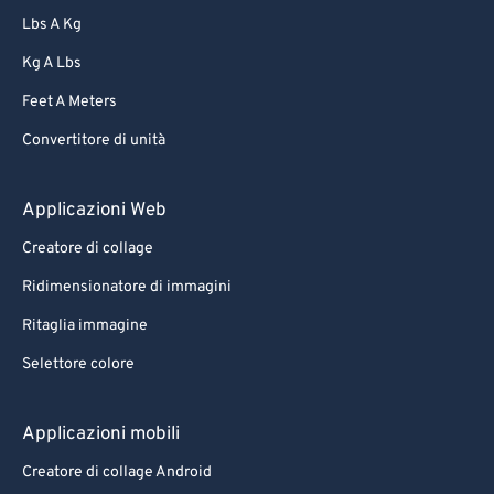
58
58
58
58
58
58
Lbs A Kg
59
59
59
59
59
59
Kg A Lbs
60
60
Feet A Meters
61
61
Convertitore di unità
62
62
Applicazioni Web
63
63
64
64
Creatore di collage
65
65
Ridimensionatore di immagini
66
66
Ritaglia immagine
67
67
Selettore colore
68
68
Applicazioni mobili
69
69
70
70
Creatore di collage Android