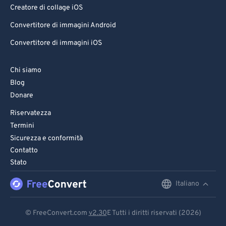
71
71
Creatore di collage iOS
72
72
Convertitore di immagini Android
73
73
Convertitore di immagini iOS
74
74
Chi siamo
75
75
Blog
76
76
Donare
77
77
Riservatezza
Termini
78
78
Sicurezza e conformità
79
79
Contatto
80
80
Stato
81
81
Italiano
English
82
82
Deutsch
83
83
© FreeConvert.com
v2.30
E Tutti i diritti riservati (2026)