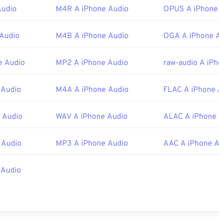
46
46
46
MIDI Manufacturers Association
43
43
43
Audio
M4R A iPhone Audio
OPUS A iPhone
47
47
47
iniziale:
1983
44
44
44
48
48
48
45
45
45
Audio
M4B A iPhone Audio
OGA A iPhone 
49
49
49
pedia.org/wiki/MIDI
46
46
46
e Audio
MP2 A iPhone Audio
raw-audio A iP
50
50
50
i.org/specifications
47
47
47
51
51
51
48
48
48
 Audio
M4A A iPhone Audio
FLAC A iPhone 
52
52
52
49
49
49
53
53
53
 Audio
WAV A iPhone Audio
ALAC A iPhone
50
50
50
54
54
54
51
51
51
 Audio
MP3 A iPhone Audio
AAC A iPhone A
55
55
55
52
52
52
56
56
56
53
53
53
 Audio
57
57
57
54
54
54
58
58
58
55
55
55
59
59
59