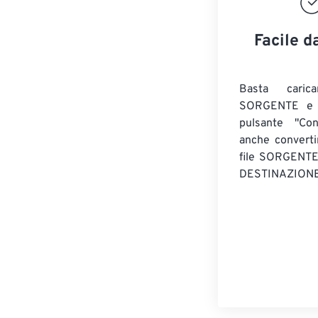
Facile d
Basta caric
SORGENTE e c
pulsante "Con
anche convert
file SORGENT
DESTINAZIONE