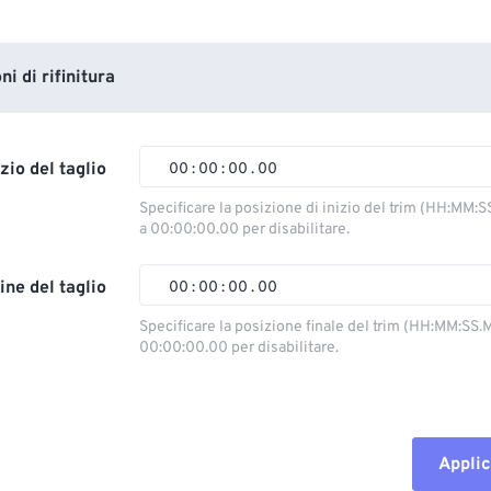
i di rifinitura
izio del taglio
00
:
00
:
00
.
00
Specificare la posizione di inizio del trim (HH:MM:S
a 00:00:00.00 per disabilitare.
00
00
00
00
01
01
01
01
ine del taglio
00
:
00
:
00
.
00
02
02
02
02
Specificare la posizione finale del trim (HH:MM:SS.M
00:00:00.00 per disabilitare.
03
03
03
03
00
00
00
00
04
04
04
04
01
01
01
01
05
05
05
05
02
02
02
02
Applic
06
06
06
06
03
03
03
03