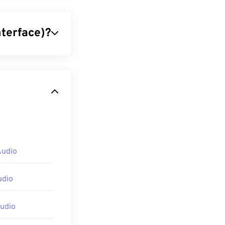
nterface)?
razioni tra
ato del mondo
 di condividere
oftware e
Audio
e può leggere
unziona su
udio
layer
,
udio