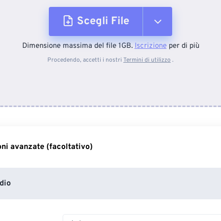
Scegli File
Dimensione massima del file 1GB.
Iscrizione
per di più
Dal dispositivo
Procedendo, accetti i nostri
Termini di utilizzo
.
Da Dropbox
Da Google Drive
ni avanzate (facoltativo)
Da OneDrive
dio
Dall'URL