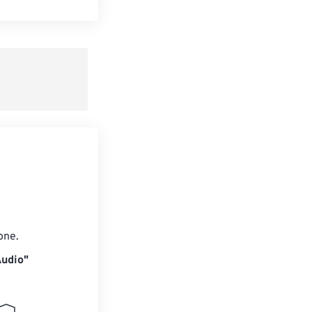
te le opzioni
reimpostazione
redefinito
one.
Audio"