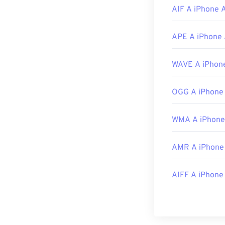
Sviluppato da:
AIF A iPhone 
Data di uscita 
Link utili:
APE A iPhone 
https://en.wiki
WAVE A iPhon
https://www.mid
OGG A iPhone
WMA A iPhone
AMR A iPhone
AIFF A iPhone