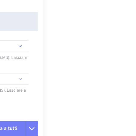
S.MS). Lasciare
S). Lasciare a
a a tutti