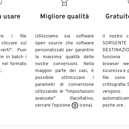
20
20
20
20
17
17
17
17
21
21
21
21
18
18
18
18
a usare
Migliore qualità
Gratuit
22
22
22
22
19
19
19
19
23
23
23
23
20
20
20
20
are i file
Utilizziamo sia software
Il nostro c
24
24
24
liccare sul
open source che software
SORG
21
21
21
21
verti". Puoi
personalizzati per garantire
DESTINAZION
25
25
25
22
22
22
22
ire in batch
i
la massima qualità delle
funziona 
26
26
26
E
nel formato
nostre conversioni. Nella
23
23
23
23
browser we
.
maggior parte dei casi, è
sicurezza e pr
27
27
27
24
24
24
possibile ottimizzare i
file sono
28
28
28
25
25
25
parametri di conversione
crittografia
utilizzando le "Impostazioni
29
29
29
vengono
26
26
26
avanzate" (facoltativo,
automatic
30
30
30
27
27
27
poche ore.
cercare l'opzione
icona).
31
31
31
28
28
28
32
32
32
29
29
29