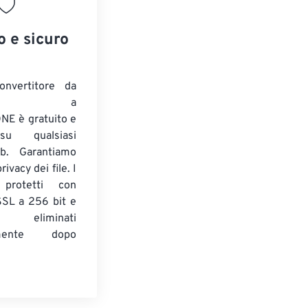
o e sicuro
onvertitore da
ENTE a
E è gratuito e
su qualsiasi
b. Garantiamo
ivacy dei file. I
 protetti con
 SSL a 256 bit e
 eliminati
amente dopo