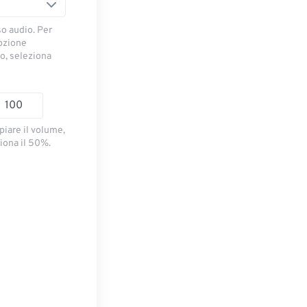
so audio. Per
opzione
io, seleziona
piare il volume,
iona il 50%.