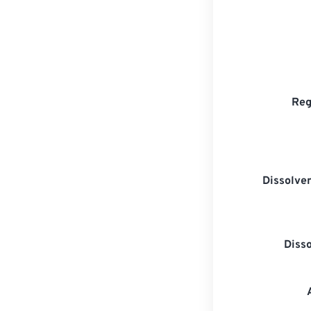
Reg
Dissolven
Diss