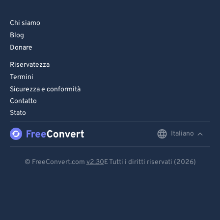
73
73
Chi siamo
74
74
Blog
75
75
Donare
76
76
Riservatezza
Termini
77
77
Sicurezza e conformità
78
78
Contatto
79
79
Stato
80
80
Italiano
English
81
81
Deutsch
82
82
© FreeConvert.com
v2.30
E Tutti i diritti riservati (2026)
Español
83
83
Français
84
84
85
85
Português