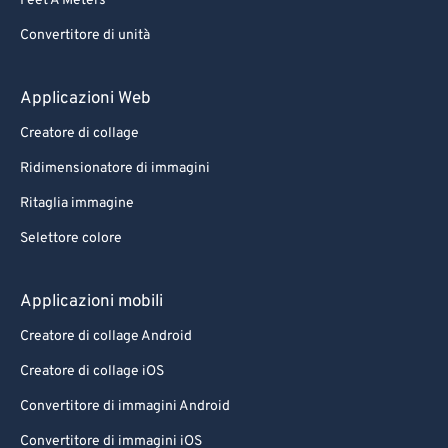
Feet A Meters
60
60
Convertitore di unità
61
61
62
62
Applicazioni Web
63
63
Creatore di collage
64
64
Ridimensionatore di immagini
65
65
Ritaglia immagine
66
66
Selettore colore
67
67
Applicazioni mobili
68
68
69
69
Creatore di collage Android
70
70
Creatore di collage iOS
71
71
Convertitore di immagini Android
72
72
Convertitore di immagini iOS