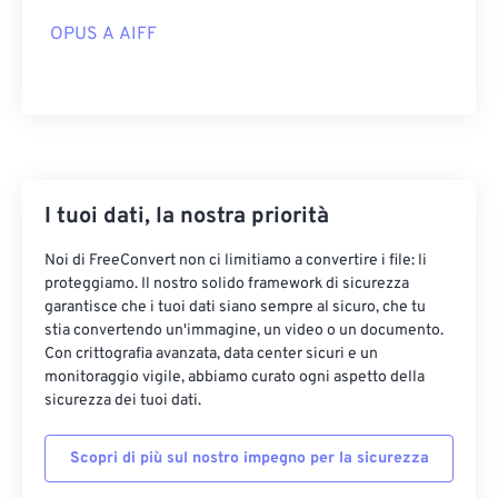
OPUS A AIFF
00
00
00
00
00
00
00
00
I tuoi dati, la nostra priorità
00
00
00
00
00
00
00
00
Noi di FreeConvert non ci limitiamo a convertire i file: li
proteggiamo. Il nostro solido framework di sicurezza
01
01
01
01
01
01
01
01
garantisce che i tuoi dati siano sempre al sicuro, che tu
02
02
02
02
02
02
02
02
stia convertendo un'immagine, un video o un documento.
Con crittografia avanzata, data center sicuri e un
03
03
03
03
03
03
03
03
monitoraggio vigile, abbiamo curato ogni aspetto della
sicurezza dei tuoi dati.
04
04
04
04
04
04
04
04
05
05
05
05
05
05
05
05
Scopri di più sul nostro impegno per la sicurezza
06
06
06
06
06
06
06
06