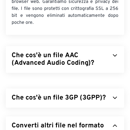
browser web. Garantiamo sicurezza e privacy dei
file. I file sono protetti con crittografia SSL a 256
bit e vengono eliminati automaticamente dopo
poche ore.
Che cos'è un file AAC
(Advanced Audio Coding)?
Advanced Audio Coding (AAC) è un formato di file
audio digitale che riduce le dimensioni dei file
tramite compressione
con perdita di dati
. I suoi
Che cos'è un file 3GP (3GPP)?
utilizzi principali sono la TV digitale, la radio digitale
e lo streaming Internet. È il formato audio standard
per
3GPP (3GP) è un formato contenitore multimediale
iOS
,
YouTube
,
Nintendo
e
Playstation
.
ISO
/
IEC
progettato per le reti
ha definito il
codec
UMTS
AAC come un
(Universal Mobile
Converti altri file nel formato
miglioramento
Telecommunications System) di terza generazione
dell'MP3
, grazie alla sua capacità di