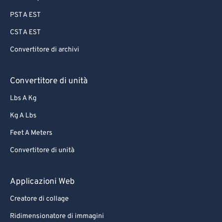
83
83
PST A EST
84
84
CST A EST
85
85
Convertitore di archivi
86
86
87
87
Convertitore di unità
88
88
Lbs A Kg
89
89
Kg A Lbs
90
90
Feet A Meters
91
91
Convertitore di unità
92
92
93
93
Applicazioni Web
94
94
Creatore di collage
95
95
Ridimensionatore di immagini