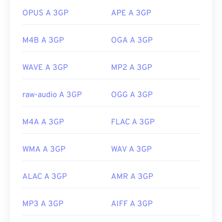
Link utili:
Un esempio è
AutoGK
. Per migliorare la qualità del
OPUS A 3GP
APE A 3GP
https://en.wikipedia.org/wiki/Advanced_Audio_Coding
video durante la visualizzazione su dispositivi
mobili,
converti
il ​​file in MP4.
https://www.iso.org/standard/43345.html?
M4B A 3GP
OGA A 3GP
browse=tc
Sviluppato da:
3rd Generation Partnership Project
(3GPP)
WAVE A 3GP
MP2 A 3GP
Versione iniziale:
1997
raw-audio A 3GP
OGG A 3GP
Link utili:
https://en.wikipedia.org/wiki/3GP_and_3G2
M4A A 3GP
FLAC A 3GP
https://www.3gpp.org/
WMA A 3GP
WAV A 3GP
ALAC A 3GP
AMR A 3GP
MP3 A 3GP
AIFF A 3GP