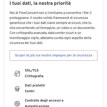
30
30
30
30
30
30
I tuoi dati, la nostra priorità
31
31
31
31
31
31
Noi di FreeConvert non ci limitiamo a convertire i file: li
proteggiamo. Il nostro solido framework di sicurezza
32
32
32
32
32
32
garantisce che i tuoi dati siano sempre al sicuro, che tu
33
33
33
33
33
33
stia convertendo un'immagine, un video o un documento.
Con crittografia avanzata, data center sicuri e un
34
34
34
34
34
34
monitoraggio vigile, abbiamo curato ogni aspetto della
35
35
35
35
35
35
sicurezza dei tuoi dati.
36
36
36
36
36
36
Scopri di più sul nostro impegno per la sicurezza
37
37
37
37
37
37
38
38
38
38
38
38
SSL/TLS
39
39
39
39
39
39
Crittografia
40
40
40
40
40
40
Dati protetti
Centri
41
41
41
41
41
41
42
42
42
42
42
42
Controllo degli accessi e
Autenticazione