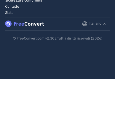
Sicurezza e conformità
Contatto
Stato
Italiano
English
Deutsch
© FreeConvert.com
v2.30
E Tutti i diritti riservati (2026)
Español
Français
Português
Italiano
Dutch
日本語
简体中文