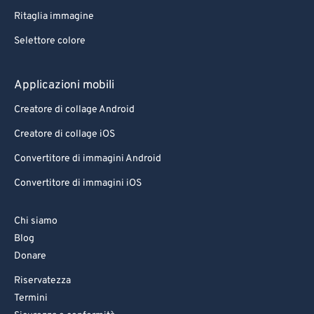
96
96
Ritaglia immagine
97
97
Selettore colore
98
98
99
99
Applicazioni mobili
Creatore di collage Android
Creatore di collage iOS
Convertitore di immagini Android
Convertitore di immagini iOS
Chi siamo
Blog
Donare
Riservatezza
Termini