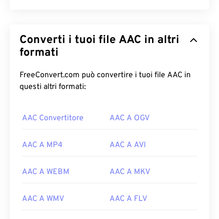
Converti i tuoi file AAC in altri
formati
FreeConvert.com può convertire i tuoi file AAC in
questi altri formati:
AAC Convertitore
AAC A OGV
00
00
00
00
00
00
00
00
AAC A MP4
AAC A AVI
00
00
00
00
00
00
00
00
AAC A WEBM
AAC A MKV
01
01
01
01
01
01
01
01
02
02
02
02
02
02
02
02
AAC A WMV
AAC A FLV
03
03
03
03
03
03
03
03