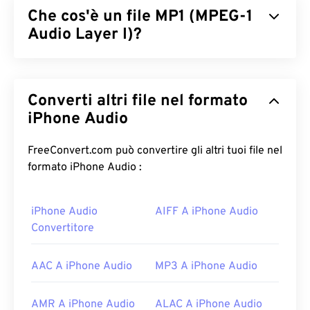
Che cos'è un file MP1 (MPEG-1
Audio Layer I)?
MPEG-1 Audio Layer 1 (MP1) è una versione
precedente e semplificata dello standard audio
Converti altri file nel formato
MPEG
. MP1 è per lo più obsoleto, ma è ancora
supportato. MP1 faceva parte del formato
iPhone Audio
Digital
Compact Cassette
. Quasi tutti i file MP1 sono stati
sostituiti dai più recenti formati
MPEG-1 Audio
FreeConvert.com può convertire gli altri tuoi file nel
Layer II (MP2)
e
MPEG-1 Audio Layer III o MPEG-2
formato iPhone Audio :
Audio Layer III (MP3)
.
iPhone Audio
AIFF A iPhone Audio
Come aprire un file MP1?
Convertitore
Poiché il formato MP1 è ampiamente obsoleto,
VLC
Media Player
è la scelta migliore per aprire un file
AAC A iPhone Audio
MP3 A iPhone Audio
MP1, con il vantaggio che questo lettore funziona
su tutte le piattaforme.
AMR A iPhone Audio
ALAC A iPhone Audio