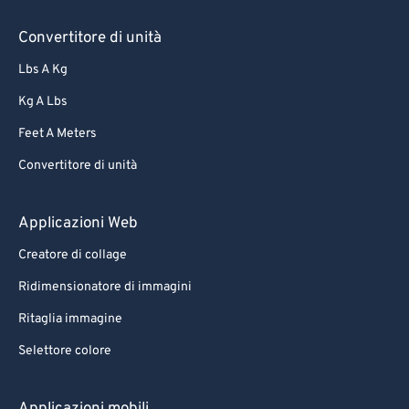
57
57
57
57
57
57
Convertitore di unità
58
58
58
58
58
58
Lbs A Kg
59
59
59
59
59
59
Kg A Lbs
60
60
Feet A Meters
61
61
Convertitore di unità
62
62
63
63
Applicazioni Web
64
64
Creatore di collage
65
65
Ridimensionatore di immagini
66
66
Ritaglia immagine
67
67
Selettore colore
68
68
69
69