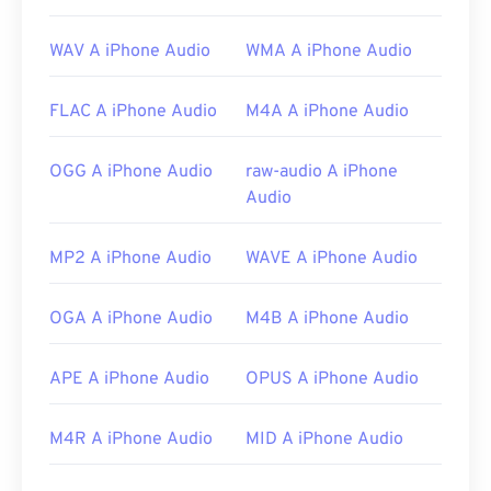
Altri ottimi lettori multimediali per aprire file MP1
sono
Windows Media Player
,
Awave Studio
,
WAV A iPhone Audio
WMA A iPhone Audio
Winamp
e
jetAudio
.
Sviluppato da:
ISO
/
IEC
,
Moving Pictures Experts
FLAC A iPhone Audio
M4A A iPhone Audio
Group
Versione iniziale:
1993
OGG A iPhone Audio
raw-audio A iPhone
Audio
Link utili:
https://en.wikipedia.org/wiki/MPEG-1_Audio_Lay
MP2 A iPhone Audio
WAVE A iPhone Audio
er_I
https://mpeg.chiariglione.org/standards/mpeg-
OGA A iPhone Audio
M4B A iPhone Audio
1.html
APE A iPhone Audio
OPUS A iPhone Audio
M4R A iPhone Audio
MID A iPhone Audio