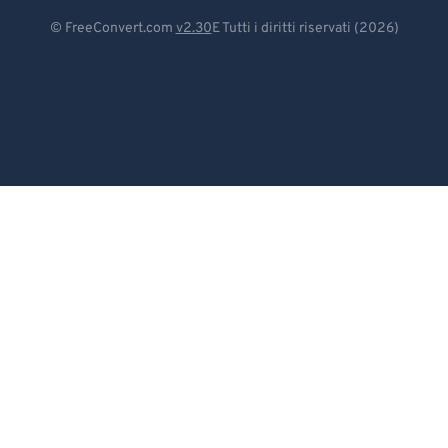
83
83
Deutsch
© FreeConvert.com
v2.30
E Tutti i diritti riservati (2026)
84
84
Español
85
85
Français
86
86
Português
87
87
Italiano
88
88
89
89
Dutch
90
90
日本語
91
91
简体中文
92
92
繁體中文
93
93
한국어
94
94
95
95
Svenska