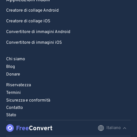
Applicazioni mobili
70
70
Creatore di collage Android
71
71
Creatore di collage iOS
72
72
Convertitore di immagini Android
73
73
Convertitore di immagini iOS
74
74
75
75
Chi siamo
76
76
Blog
Donare
77
77
Riservatezza
78
78
Termini
79
79
Sicurezza e conformità
Contatto
80
80
Stato
81
81
Italiano
English
82
82