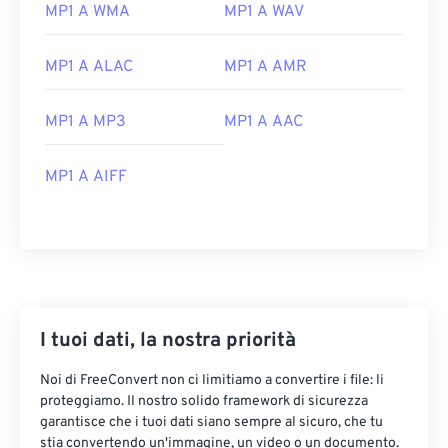
MP1 A WMA
MP1 A WAV
MP1 A ALAC
MP1 A AMR
MP1 A MP3
MP1 A AAC
MP1 A AIFF
00
00
00
00
00
00
00
00
00
00
00
00
00
00
00
00
I tuoi dati, la nostra priorità
01
01
01
01
01
01
01
01
Noi di FreeConvert non ci limitiamo a convertire i file: li
02
02
02
02
02
02
02
02
proteggiamo. Il nostro solido framework di sicurezza
garantisce che i tuoi dati siano sempre al sicuro, che tu
03
03
03
03
03
03
03
03
stia convertendo un'immagine, un video o un documento.