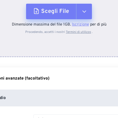
Scegli File
Dimensione massima del file 1GB.
Iscrizione
per di più
Dal dispositivo
Procedendo, accetti i nostri
Termini di utilizzo
.
Da Dropbox
Da Google Drive
ni avanzate (facoltativo)
Da OneDrive
dio
Dall'URL