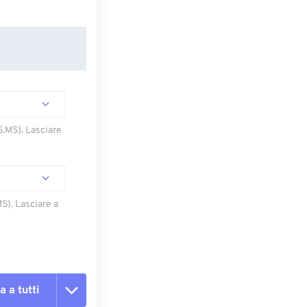
S.MS). Lasciare
S). Lasciare a
a a tutti