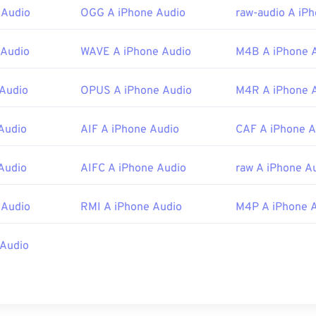
46
46
46
43
43
43
le:
2003
 Audio
OGG A iPhone Audio
raw-audio A iP
47
47
47
44
44
44
48
48
48
45
45
45
 Audio
WAVE A iPhone Audio
M4B A iPhone 
g/vorbis/
49
49
49
46
46
46
f.org/rfc/rfc5334.txt
Audio
OPUS A iPhone Audio
M4R A iPhone 
50
50
50
47
47
47
51
51
51
48
48
48
Audio
AIF A iPhone Audio
CAF A iPhone A
52
52
52
49
49
49
53
53
53
Audio
AIFC A iPhone Audio
raw A iPhone A
50
50
50
54
54
54
51
51
51
 Audio
RMI A iPhone Audio
M4P A iPhone 
55
55
55
52
52
52
56
56
56
53
53
53
 Audio
57
57
57
54
54
54
58
58
58
55
55
55
59
59
59