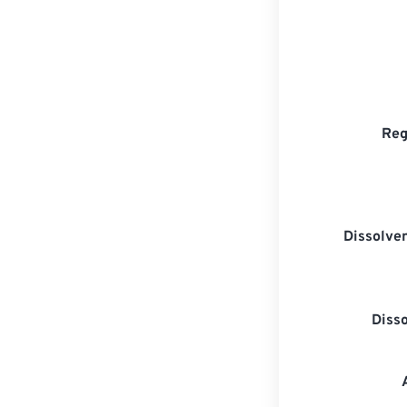
Reg
Dissolven
Diss