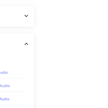
ssione per file
ome del
 è
gratuito
,
he possono
udio
how
, ma solo
 Audio
ctShow, il filtro
Audio