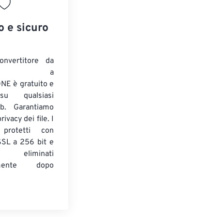
o e sicuro
onvertitore da
ENTE a
E è gratuito e
su qualsiasi
b. Garantiamo
ivacy dei file. I
 protetti con
 SSL a 256 bit e
 eliminati
amente dopo