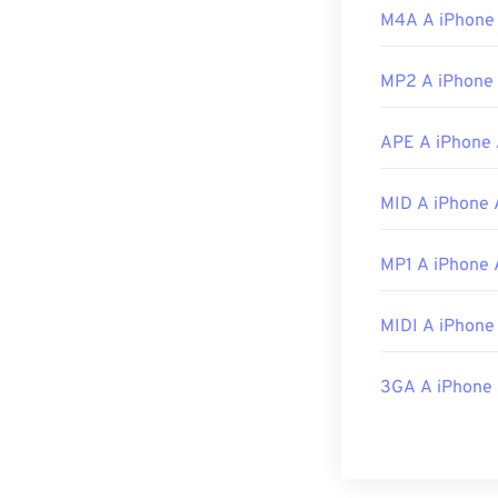
Versione inizia
M4A A iPhone
Link utili:
MP2 A iPhone
https://xiph.or
https://www.iet
APE A iPhone 
MID A iPhone 
MP1 A iPhone 
MIDI A iPhone
3GA A iPhone