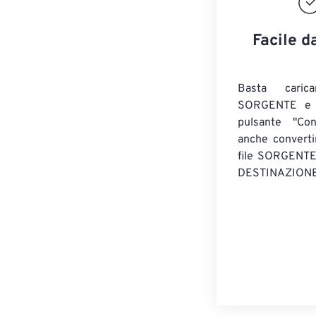
Facile d
Basta caric
SORGENTE e c
pulsante "Con
anche convert
file SORGENT
DESTINAZIONE