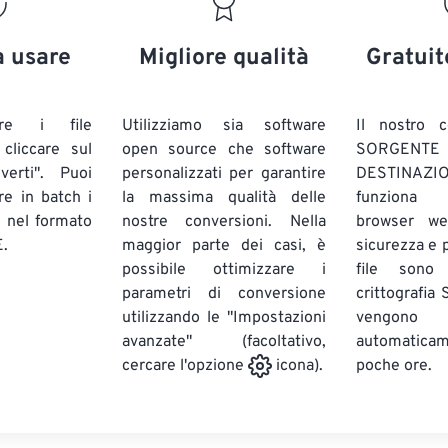
20
20
20
20
17
17
17
17
21
21
21
21
18
18
18
18
a usare
Migliore qualità
Gratuit
22
22
22
22
19
19
19
19
23
23
23
23
20
20
20
20
are i file
Utilizziamo sia software
Il nostro c
24
24
24
liccare sul
open source che software
SORG
21
21
21
21
verti". Puoi
personalizzati per garantire
DESTINAZION
25
25
25
22
22
22
22
ire in batch
i
la massima qualità delle
funziona 
26
26
26
E
nel formato
nostre conversioni. Nella
23
23
23
23
browser we
.
maggior parte dei casi, è
sicurezza e pr
27
27
27
24
24
24
possibile ottimizzare i
file sono
28
28
28
25
25
25
parametri di conversione
crittografia
utilizzando le "Impostazioni
29
29
29
vengono
26
26
26
avanzate" (facoltativo,
automatic
30
30
30
27
27
27
poche ore.
cercare l'opzione
icona).
31
31
31
28
28
28
32
32
32
29
29
29