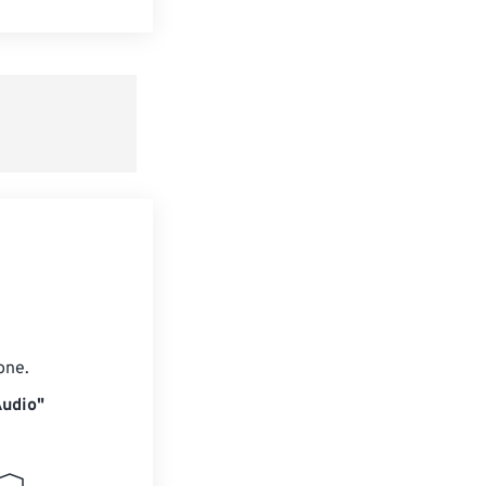
te le opzioni
reimpostazione
redefinito
one.
Audio"