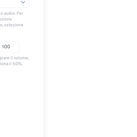
so audio. Per
opzione
io, seleziona
piare il volume,
iona il 50%.