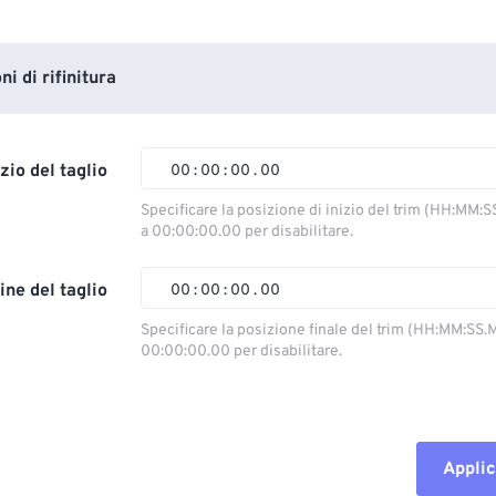
i di rifinitura
izio del taglio
00
:
00
:
00
.
00
Specificare la posizione di inizio del trim (HH:MM:S
a 00:00:00.00 per disabilitare.
00
00
00
00
01
01
01
01
ine del taglio
00
:
00
:
00
.
00
02
02
02
02
Specificare la posizione finale del trim (HH:MM:SS.M
00:00:00.00 per disabilitare.
03
03
03
03
00
00
00
00
04
04
04
04
01
01
01
01
05
05
05
05
02
02
02
02
Applic
06
06
06
06
03
03
03
03