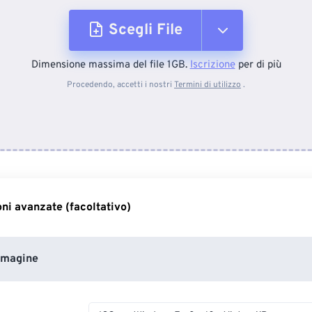
Scegli File
Dimensione massima del file 1GB.
Iscrizione
per di più
Dal dispositivo
Procedendo, accetti i nostri
Termini di utilizzo
.
Da Dropbox
Da Google Drive
ni avanzate (facoltativo)
Da OneDrive
mmagine
Dall'URL