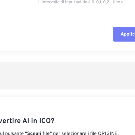
L'intervallo di input valido è 0, 0,1, 0,2... fino a 1
Applic
Reimposta tut
Applica da p
Salva come p
ertire AI in ICO?
sul pulsante
"Scegli file"
per selezionare i file ORIGINE.