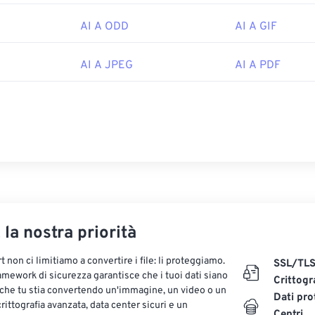
AI A ODD
AI A GIF
AI A JPEG
AI A PDF
, la nostra priorità
 non ci limitiamo a convertire i file: li proteggiamo.
SSL/TL
ramework di sicurezza garantisce che i tuoi dati siano
Crittogr
 che tu stia convertendo un'immagine, un video o un
Dati pro
ittografia avanzata, data center sicuri e un
Centri