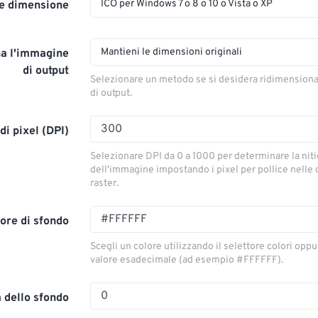
ICO per Windows 7 o 8 o 10 o Vista o XP
e dimensione
Mantieni le dimensioni originali
a l'immagine
di output
Selezionare un metodo se si desidera ridimension
di output.
di pixel (DPI)
Selezionare DPI da 0 a 1000 per determinare la nit
dell'immagine impostando i pixel per pollice nelle
raster.
ore di sfondo
Scegli un colore utilizzando il selettore colori oppu
valore esadecimale (ad esempio #FFFFFF).
 dello sfondo