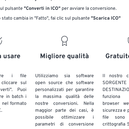
sul pulsante
"Converti in ICO"
per avviare la conversione.
stato cambia in "Fatto", fai clic sul pulsante
"Scarica ICO"
a usare
Migliore qualità
Gratuit
are i file
Utilizziamo sia software
Il nostro c
liccare sul
open source che software
SORG
verti". Puoi
personalizzati per garantire
DESTINAZION
ire in batch
i
la massima qualità delle
funziona 
E
nel formato
nostre conversioni. Nella
browser we
.
maggior parte dei casi, è
sicurezza e pr
possibile ottimizzare i
file sono
parametri di conversione
crittografia