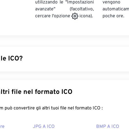
utilizzando le "Impostazioni
vengono
avanzate" (facoltativo,
automatic
poche ore.
cercare l'opzione
icona).
ile ICO?
engono immagini basate su pixel che possono avere una risolu
 colori a 24 bit e trasparenza a 8 bit. I file ICO offrono un co
e ridimensionare le immagini necessarie per visualizzare le ico
Converti altri file nel formato ICO
ows possano associare un'immagine a un'applicazione.
e un file ICO?
FreeConvert.com può convertire gli altri tuoi file nel formato ICO :
ws
IconMaker
per aprire, modificare e creare un file ICO.
Corel
ore
JPG A ICO
BMP A ICO
ente per aprire, modificare e creare file ICO. Per convertire i 