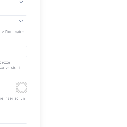
are l'immagine
idezza
 conversioni
re inserisci un