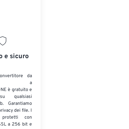
o e sicuro
onvertitore da
ENTE a
E è gratuito e
su qualsiasi
b. Garantiamo
ivacy dei file. I
 protetti con
 SSL a 256 bit e