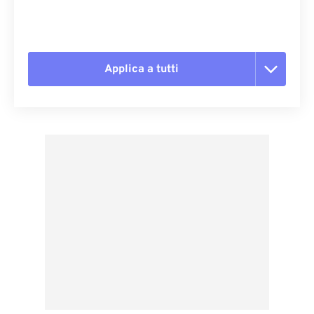
Applica a tutti
Reimposta tutte le opzioni
Applica da preimpostazione
Salva come predefinito