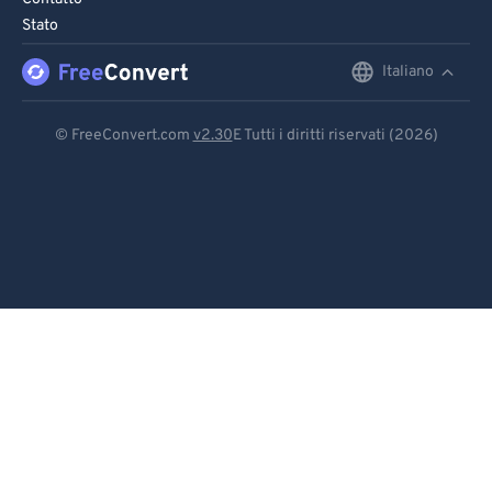
Stato
Italiano
English
Deutsch
© FreeConvert.com
v2.30
E Tutti i diritti riservati (2026)
Español
Français
Português
Italiano
Dutch
日本語
简体中文
繁體中文