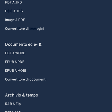
PDF A JPG
HEIC A JPG
Image A PDF
Convertitore di immagini
Documento ed e- &
PDF A WORD
EPUB A PDF
EPUB A MOBI
Convertitore di documenti
Archivio & tempo
RAR A Zip