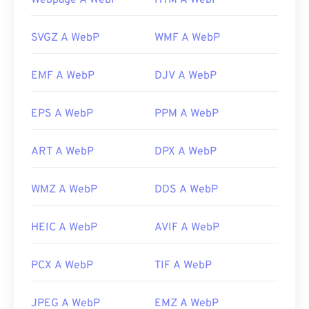
Webpage A WebP
HTM A WebP
. Oltre a Chrome, tutti gli altri browser web
supportano il formato WebP.
SVGZ A WebP
WMF A WebP
Visualizzatori gratuiti alternativi da provare sono
Pixelmator
e
Photopea
. Prova anche
Corel
EMF A WebP
DJV A WebP
PaintShop Pro
. Prima di utilizzare
IrfanView
,
Windows Photo Viewer
e
Adobe Photoshop
,
assicurati di installare i plugin per l'apertura di
EPS A WebP
PPM A WebP
WebP.
ART A WebP
DPX A WebP
Sviluppato da:
Google
Versione iniziale:
settembre 2010
WMZ A WebP
DDS A WebP
Link utili:
Articolo di Google Developer sulla compressione
HEIC A WebP
AVIF A WebP
WebP
Strumenti WebP correlati:
PCX A WebP
TIF A WebP
Utilizza il nostro
Selettore colori
per scegliere i
colori dalle immagini WebP
JPEG A WebP
EMZ A WebP