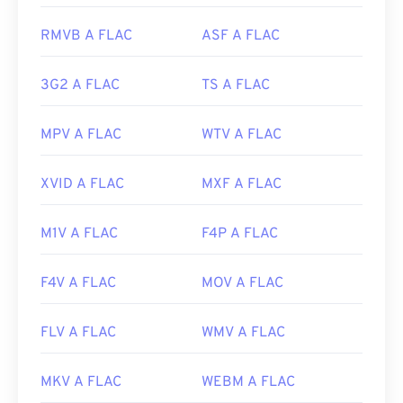
https://www.lifewire.com/aiff-aif-aifc-files-
Versione iniziale:
2001
2619569
RMVB A FLAC
ASF A FLAC
Link utili:
https://en.wikipedia.org/wiki/FLAC
3G2 A FLAC
TS A FLAC
https://xiph.org/flac/
MPV A FLAC
WTV A FLAC
XVID A FLAC
MXF A FLAC
M1V A FLAC
F4P A FLAC
F4V A FLAC
MOV A FLAC
FLV A FLAC
WMV A FLAC
MKV A FLAC
WEBM A FLAC