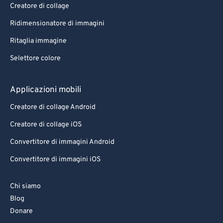
Creatore di collage
76
76
77
77
Ridimensionatore di immagini
78
78
Ritaglia immagine
79
79
Selettore colore
80
80
Applicazioni mobili
81
81
Creatore di collage Android
82
82
Creatore di collage iOS
83
83
84
84
Convertitore di immagini Android
85
85
Convertitore di immagini iOS
86
86
Chi siamo
87
87
Blog
88
88
Donare