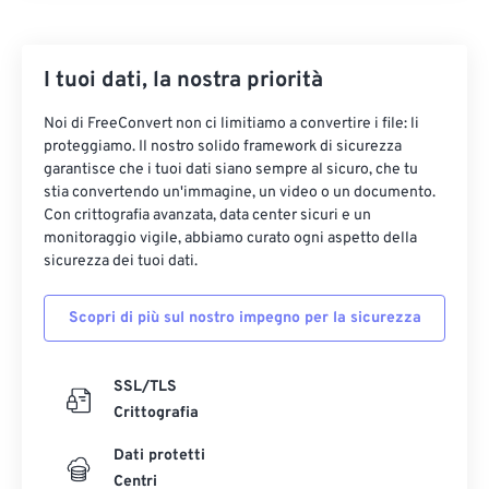
10
10
10
10
10
10
10
10
11
11
11
11
11
11
11
11
I tuoi dati, la nostra priorità
12
12
12
12
12
12
12
12
13
13
13
13
13
13
13
13
Noi di FreeConvert non ci limitiamo a convertire i file: li
proteggiamo. Il nostro solido framework di sicurezza
14
14
14
14
14
14
14
14
garantisce che i tuoi dati siano sempre al sicuro, che tu
stia convertendo un'immagine, un video o un documento.
15
15
15
15
15
15
15
15
Con crittografia avanzata, data center sicuri e un
16
16
16
16
16
16
16
16
monitoraggio vigile, abbiamo curato ogni aspetto della
sicurezza dei tuoi dati.
17
17
17
17
17
17
17
17
18
18
18
18
18
18
18
18
Scopri di più sul nostro impegno per la sicurezza
19
19
19
19
19
19
19
19
20
20
20
20
20
20
20
20
SSL/TLS
Crittografia
21
21
21
21
21
21
21
21
22
22
22
22
22
22
22
22
Dati protetti
Centri