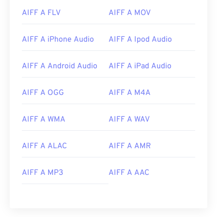
AIFF A FLV
AIFF A MOV
00
00
00
00
00
00
00
00
AIFF A iPhone Audio
AIFF A Ipod Audio
00
00
00
00
00
00
00
00
AIFF A Android Audio
AIFF A iPad Audio
01
01
01
01
01
01
01
01
02
02
02
02
02
02
02
02
AIFF A OGG
AIFF A M4A
03
03
03
03
03
03
03
03
AIFF A WMA
AIFF A WAV
04
04
04
04
04
04
04
04
05
05
05
05
05
05
05
05
AIFF A ALAC
AIFF A AMR
06
06
06
06
06
06
06
06
07
07
07
07
07
07
07
07
AIFF A MP3
AIFF A AAC
08
08
08
08
08
08
08
08
09
09
09
09
09
09
09
09