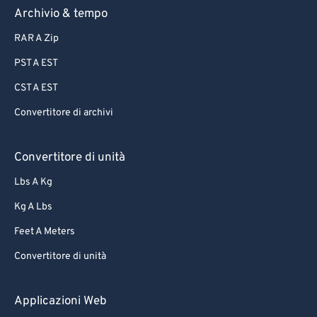
Archivio & tempo
63
63
64
64
RAR A Zip
65
65
PST A EST
66
66
CST A EST
67
67
Convertitore di archivi
68
68
Convertitore di unità
69
69
70
70
Lbs A Kg
71
71
Kg A Lbs
72
72
Feet A Meters
73
73
Convertitore di unità
74
74
Applicazioni Web
75
75