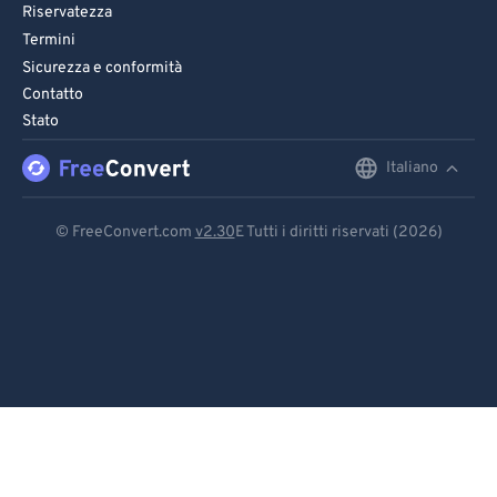
89
89
Riservatezza
Termini
90
90
Sicurezza e conformità
91
91
Contatto
92
92
Stato
93
93
Italiano
English
94
94
Deutsch
© FreeConvert.com
v2.30
E Tutti i diritti riservati (2026)
95
95
Español
96
96
Français
97
97
98
98
Português
99
99
Italiano
Dutch
日本語