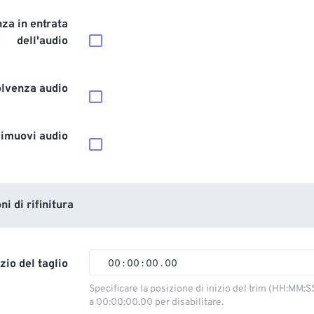
za in entrata
dell'audio
olvenza audio
imuovi audio
i di rifinitura
izio del taglio
00
:
00
:
00
.
00
00
00
00
00
Specificare la posizione di inizio del trim (HH:MM:S
a 00:00:00.00 per disabilitare.
01
01
01
01