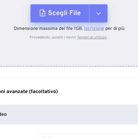
Scegli File
Dimensione massima del file 1GB.
Iscrizione
per di più
Dal dispositivo
Procedendo, accetti i nostri
Termini di utilizzo
.
Da Dropbox
Da Google Drive
ni avanzate (facoltativo)
Da OneDrive
deo
Dall'URL