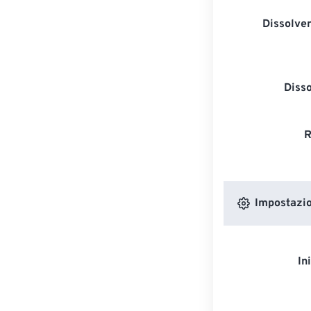
Dissolven
Diss
R
Impostazion
In