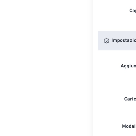
Ca
Impostazion
Aggiun
Caric
Modali