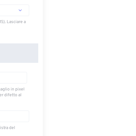
S). Lasciare a
taglio in pixel
r difetto al
istra del