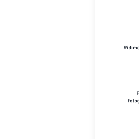
Ridime
foto