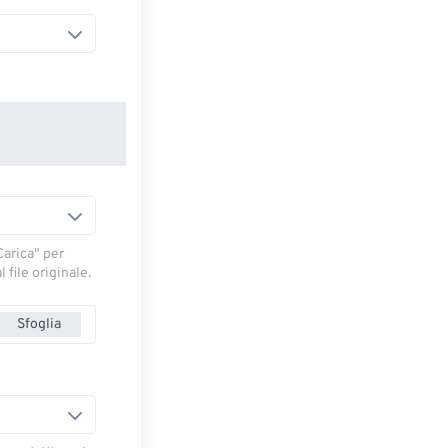
arica" ​​per
 file originale.
Sfoglia