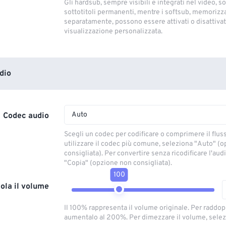
Gli hardsub, sempre visibili e integrati nel video, so
sottotitoli permanenti, mentre i softsub, memorizza
separatamente, possono essere attivati ​​o disattivati
visualizzazione personalizzata.
dio
Auto
Codec audio
Scegli un codec per codificare o comprimere il flus
utilizzare il codec più comune, seleziona "Auto" (
consigliata). Per convertire senza ricodificare l'aud
"Copia" (opzione non consigliata).
100
ola il volume
Il 100% rappresenta il volume originale. Per raddop
aumentalo al 200%. Per dimezzare il volume, selez