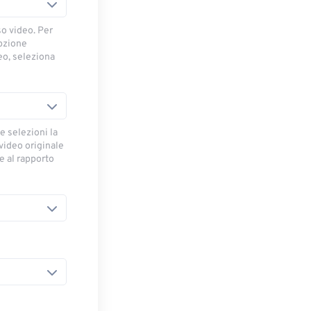
so video. Per
opzione
deo, seleziona
e selezioni la
 video originale
se al rapporto