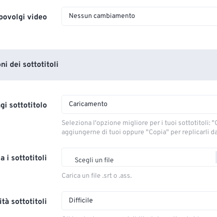
Nessun cambiamento
povolgi video
i dei sottotitoli
Caricamento
gi sottotitolo
Seleziona l'opzione migliore per i tuoi sottotitoli: "C
aggiungerne di tuoi oppure "Copia" per replicarli dal
a i sottotitoli
Scegli un file
Carica un file .srt o .ass.
Difficile
tà sottotitoli