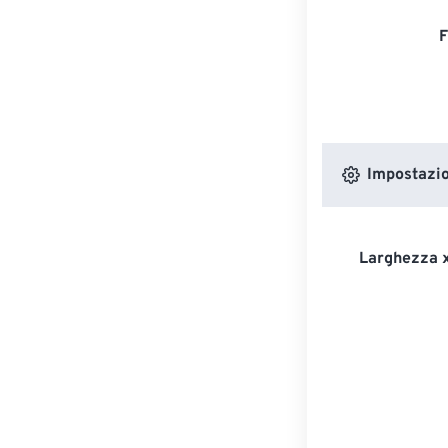
F
Impostazion
Larghezza x