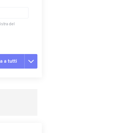
istra del
a a tutti
te le opzioni
reimpostazione
redefinito