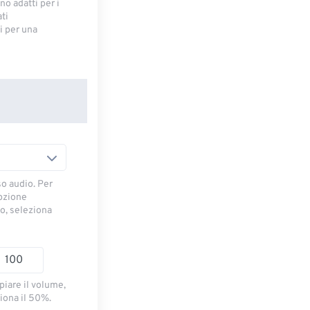
no adatti per i
ti
 ​​per una
so audio. Per
opzione
io, seleziona
piare il volume,
iona il 50%.