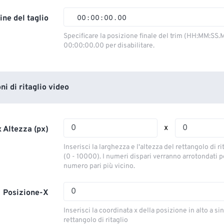
02
02
02
02
ine del taglio
00
:
00
:
00
.
00
03
03
03
03
00
00
00
00
Specificare la posizione finale del trim (HH:MM:SS.M
00:00:00.00 per disabilitare.
04
04
04
04
01
01
01
01
05
05
05
05
02
02
02
02
06
06
06
06
03
03
03
03
i di ritaglio video
07
07
07
07
04
04
04
04
08
08
08
08
05
05
05
05
x
 Altezza (px)
09
09
09
09
06
06
06
06
Inserisci la larghezza e l'altezza del rettangolo di ri
10
10
10
10
07
07
07
07
(0 - 10000). I numeri dispari verranno arrotondati pe
numero pari più vicino.
11
11
11
11
08
08
08
08
12
12
12
12
09
09
09
09
Posizione-X
13
13
13
13
10
10
10
10
Inserisci la coordinata x della posizione in alto a sin
14
14
14
14
rettangolo di ritaglio
11
11
11
11