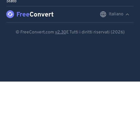
Stato
96
96
Italiano
English
97
97
98
98
Deutsch
© FreeConvert.com
v2.30
E Tutti i diritti riservati (2026)
99
99
Español
Français
Português
Italiano
Dutch
日本語
简体中文
繁體中文