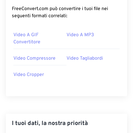
04
04
04
04
04
04
04
04
FreeConvert.com può convertire i tuoi file nei
seguenti formati correlati:
05
05
05
05
05
05
05
05
06
06
06
06
06
06
06
06
Video A GIF
Video A MP3
07
07
07
07
07
07
07
07
Convertitore
08
08
08
08
08
08
08
08
09
09
09
09
09
09
09
09
Video Compressore
Video Tagliabordi
10
10
10
10
10
10
10
10
Video Cropper
11
11
11
11
11
11
11
11
12
12
12
12
12
12
12
12
13
13
13
13
13
13
13
13
14
14
14
14
14
14
14
14
15
15
15
15
15
15
15
15
I tuoi dati, la nostra priorità
16
16
16
16
16
16
16
16