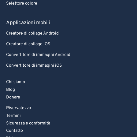
Selettore colore
83
83
84
84
Applicazioni mobili
85
85
Creatore di collage Android
86
86
Creatore di collage iOS
87
87
Convertitore di immagini Android
88
88
Convertitore di immagini iOS
89
89
90
90
Chi siamo
Blog
91
91
Donare
92
92
Riservatezza
93
93
Termini
94
94
Sicurezza e conformità
Contatto
95
95