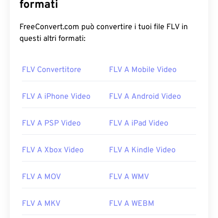
formati
FreeConvert.com può convertire i tuoi file FLV in
questi altri formati:
00
00
00
00
00
00
00
00
FLV Convertitore
FLV A Mobile Video
00
00
00
00
00
00
00
00
FLV A iPhone Video
FLV A Android Video
01
01
01
01
01
01
01
01
02
02
02
02
02
02
02
02
FLV A PSP Video
FLV A iPad Video
03
03
03
03
03
03
03
03
FLV A Xbox Video
FLV A Kindle Video
04
04
04
04
04
04
04
04
05
05
05
05
05
05
05
05
FLV A MOV
FLV A WMV
06
06
06
06
06
06
06
06
FLV A MKV
FLV A WEBM
07
07
07
07
07
07
07
07