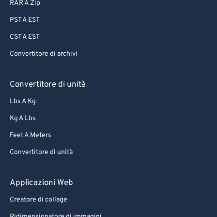
87
87
RAR A Zip
88
88
PST A EST
89
89
CST A EST
90
90
Convertitore di archivi
91
91
92
92
Convertitore di unità
93
93
Lbs A Kg
94
94
Kg A Lbs
95
95
Feet A Meters
96
96
Convertitore di unità
97
97
Applicazioni Web
98
98
99
99
Creatore di collage
Ridimensionatore di immagini