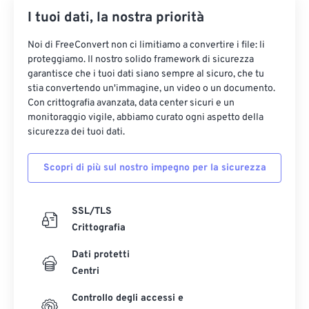
I tuoi dati, la nostra priorità
35
35
35
35
35
35
36
36
36
36
36
36
Noi di FreeConvert non ci limitiamo a convertire i file: li
proteggiamo. Il nostro solido framework di sicurezza
37
37
37
37
37
37
garantisce che i tuoi dati siano sempre al sicuro, che tu
38
38
38
38
38
38
stia convertendo un'immagine, un video o un documento.
Con crittografia avanzata, data center sicuri e un
39
39
39
39
39
39
monitoraggio vigile, abbiamo curato ogni aspetto della
sicurezza dei tuoi dati.
40
40
40
40
40
40
41
41
41
41
41
41
Scopri di più sul nostro impegno per la sicurezza
42
42
42
42
42
42
43
43
43
43
43
43
SSL/TLS
Crittografia
44
44
44
44
44
44
45
45
45
45
45
45
Dati protetti
Centri
46
46
46
46
46
46
Controllo degli accessi e
47
47
47
47
47
47