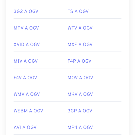
https://www.lifewire.com/flv-file
https://www.xiph.org/
3G2 A OGV
TS A OGV
MPV A OGV
WTV A OGV
XVID A OGV
MXF A OGV
M1V A OGV
F4P A OGV
F4V A OGV
MOV A OGV
WMV A OGV
MKV A OGV
WEBM A OGV
3GP A OGV
AVI A OGV
MP4 A OGV