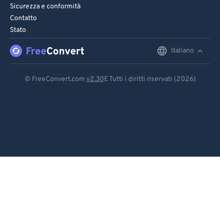
Sicurezza e conformità
Contatto
Stato
Italiano
English
Deutsch
© FreeConvert.com
v2.30
E Tutti i diritti riservati (2026)
Español
Français
Português
Italiano
Dutch
日本語
简体中文