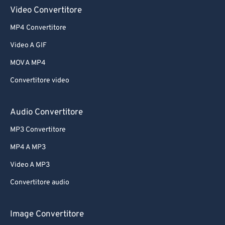
61
61
Video Convertitore
62
62
MP4 Convertitore
63
63
Video A GIF
64
64
MOV A MP4
65
65
Convertitore video
66
66
67
67
Audio Convertitore
68
68
MP3 Convertitore
69
69
MP4 A MP3
70
70
Video A MP3
71
71
Convertitore audio
72
72
73
73
Image Convertitore