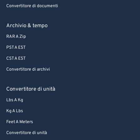
66
66
Convertitore di documenti
67
67
68
68
Archivio & tempo
69
69
RAR A Zip
70
70
PST A EST
71
71
CST A EST
72
72
Convertitore di archivi
73
73
74
74
Convertitore di unità
75
75
Lbs A Kg
76
76
Kg A Lbs
77
77
Feet A Meters
78
78
Convertitore di unità
79
79