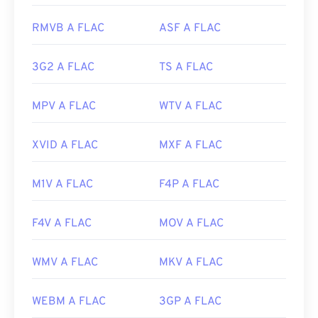
https://en.wikipedia.org/wiki/Flash_Video
Versione iniziale:
2001
RMVB A FLAC
ASF A FLAC
https://www.lifewire.com/flv-file
Link utili:
https://en.wikipedia.org/wiki/FLAC
3G2 A FLAC
TS A FLAC
https://xiph.org/flac/
MPV A FLAC
WTV A FLAC
XVID A FLAC
MXF A FLAC
M1V A FLAC
F4P A FLAC
F4V A FLAC
MOV A FLAC
WMV A FLAC
MKV A FLAC
WEBM A FLAC
3GP A FLAC