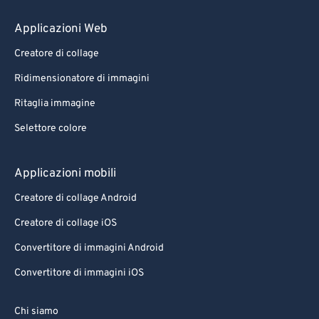
80
80
Applicazioni Web
81
81
Creatore di collage
82
82
Ridimensionatore di immagini
83
83
Ritaglia immagine
84
84
Selettore colore
85
85
86
86
Applicazioni mobili
87
87
Creatore di collage Android
88
88
Creatore di collage iOS
89
89
Convertitore di immagini Android
90
90
Convertitore di immagini iOS
91
91
92
92
Chi siamo