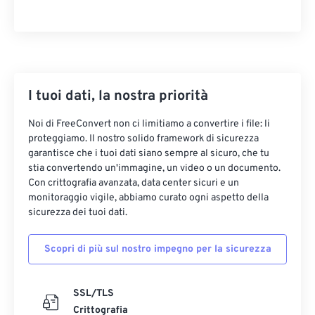
14
14
14
14
14
14
14
14
15
15
15
15
15
15
15
15
16
16
16
16
16
16
16
16
17
17
17
17
17
17
17
17
I tuoi dati, la nostra priorità
18
18
18
18
18
18
18
18
Noi di FreeConvert non ci limitiamo a convertire i file: li
19
19
19
19
19
19
19
19
proteggiamo. Il nostro solido framework di sicurezza
garantisce che i tuoi dati siano sempre al sicuro, che tu
20
20
20
20
20
20
20
20
stia convertendo un'immagine, un video o un documento.
Con crittografia avanzata, data center sicuri e un
21
21
21
21
21
21
21
21
monitoraggio vigile, abbiamo curato ogni aspetto della
22
22
22
22
22
22
22
22
sicurezza dei tuoi dati.
23
23
23
23
23
23
23
23
Scopri di più sul nostro impegno per la sicurezza
24
24
24
24
24
24
25
25
25
25
25
25
SSL/TLS
26
26
26
26
26
26
Crittografia