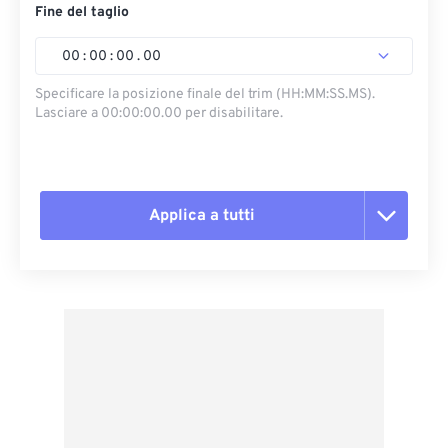
Fine del taglio
00
:
00
:
00
.
00
Specificare la posizione finale del trim (HH:MM:SS.MS).
Lasciare a 00:00:00.00 per disabilitare.
Applica a tutti
Reimposta tutte le opzioni
Applica da preimpostazione
Salva come predefinito