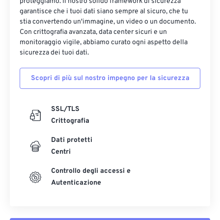
17
17
17
17
17
17
17
17
proteggiamo. Il nostro solido framework di sicurezza
garantisce che i tuoi dati siano sempre al sicuro, che tu
18
18
18
18
18
18
18
18
stia convertendo un'immagine, un video o un documento.
Con crittografia avanzata, data center sicuri e un
19
19
19
19
19
19
19
19
monitoraggio vigile, abbiamo curato ogni aspetto della
20
20
20
20
20
20
20
20
sicurezza dei tuoi dati.
21
21
21
21
21
21
21
21
Scopri di più sul nostro impegno per la sicurezza
22
22
22
22
22
22
22
22
23
23
23
23
23
23
23
23
SSL/TLS
24
24
24
24
24
24
Crittografia
25
25
25
25
25
25
Dati protetti
26
26
26
26
26
26
Centri
27
27
27
27
27
27
Controllo degli accessi e
Autenticazione
28
28
28
28
28
28
29
29
29
29
29
29
30
30
30
30
30
30