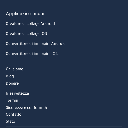
83
83
84
84
Applicazioni mobili
85
85
Creatore di collage Android
86
86
Creatore di collage iOS
87
87
Convertitore di immagini Android
88
88
Convertitore di immagini iOS
89
89
Chi siamo
90
90
Blog
91
91
Donare
92
92
Riservatezza
93
93
Termini
Sicurezza e conformità
94
94
Contatto
95
95
Stato