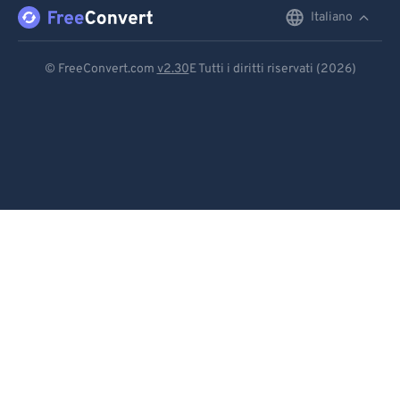
96
96
Italiano
English
97
97
Deutsch
98
98
© FreeConvert.com
v2.30
E Tutti i diritti riservati (2026)
99
99
Español
Français
Português
Italiano
Dutch
日本語
简体中文
繁體中文
한국어