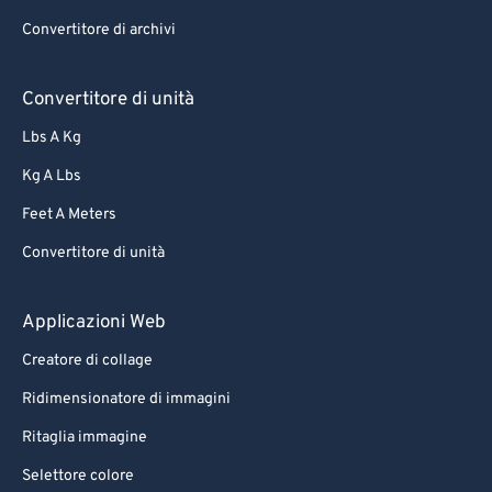
70
70
Convertitore di archivi
71
71
72
72
Convertitore di unità
73
73
Lbs A Kg
74
74
Kg A Lbs
75
75
Feet A Meters
76
76
Convertitore di unità
77
77
78
78
Applicazioni Web
79
79
Creatore di collage
80
80
Ridimensionatore di immagini
81
81
Ritaglia immagine
82
82
Selettore colore