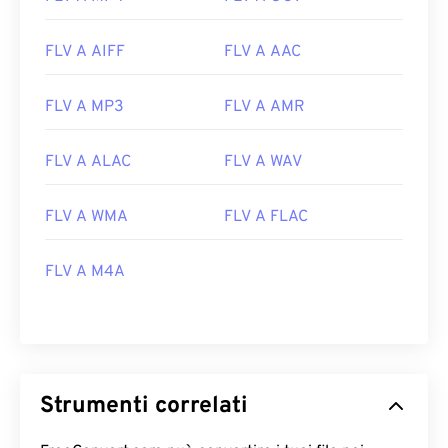
FLV A AIFF
FLV A AAC
FLV A MP3
FLV A AMR
FLV A ALAC
FLV A WAV
FLV A WMA
FLV A FLAC
00
00
00
00
00
00
00
00
FLV A M4A
00
00
00
00
00
00
00
00
01
01
01
01
01
01
01
01
02
02
02
02
02
02
02
02
Strumenti correlati
03
03
03
03
03
03
03
03