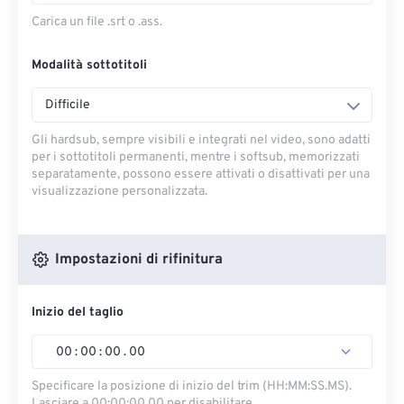
Carica un file .srt o .ass.
Modalità sottotitoli
Difficile
Gli hardsub, sempre visibili e integrati nel video, sono adatti
per i sottotitoli permanenti, mentre i softsub, memorizzati
separatamente, possono essere attivati ​​o disattivati ​​per una
visualizzazione personalizzata.
Impostazioni di rifinitura
Inizio del taglio
00
:
00
:
00
.
00
Specificare la posizione di inizio del trim (HH:MM:SS.MS).
Lasciare a 00:00:00.00 per disabilitare.