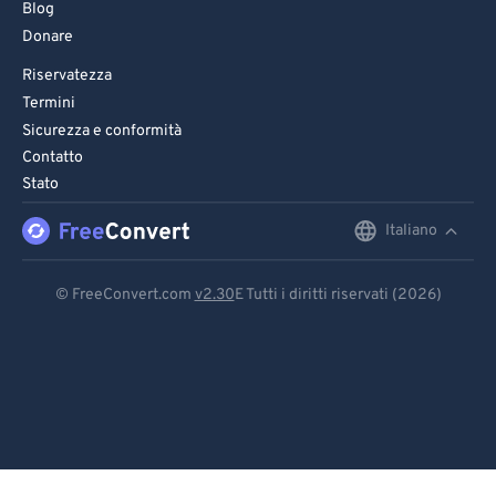
Blog
Donare
Riservatezza
Termini
Sicurezza e conformità
Contatto
Stato
Italiano
English
Deutsch
© FreeConvert.com
v2.30
E Tutti i diritti riservati (2026)
Español
Français
Português
Italiano