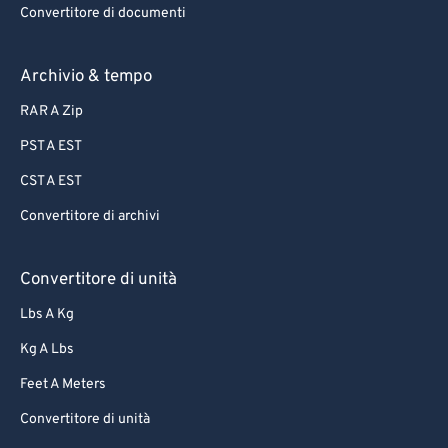
85
85
Convertitore di documenti
86
86
87
87
Archivio & tempo
88
88
RAR A Zip
89
89
PST A EST
90
90
CST A EST
91
91
Convertitore di archivi
92
92
93
93
Convertitore di unità
94
94
Lbs A Kg
95
95
Kg A Lbs
96
96
Feet A Meters
97
97
Convertitore di unità
98
98