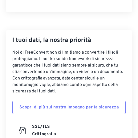
33
33
33
33
33
33
34
34
34
34
34
34
35
35
35
35
35
35
I tuoi dati, la nostra priorità
36
36
36
36
36
36
37
37
37
37
37
37
Noi di FreeConvert non ci limitiamo a convertire i file: li
proteggiamo. Il nostro solido framework di sicurezza
38
38
38
38
38
38
garantisce che i tuoi dati siano sempre al sicuro, che tu
39
39
39
39
39
39
stia convertendo un'immagine, un video o un documento.
Con crittografia avanzata, data center sicuri e un
40
40
40
40
40
40
monitoraggio vigile, abbiamo curato ogni aspetto della
sicurezza dei tuoi dati.
41
41
41
41
41
41
42
42
42
42
42
42
Scopri di più sul nostro impegno per la sicurezza
43
43
43
43
43
43
44
44
44
44
44
44
SSL/TLS
45
45
45
45
45
45
Crittografia