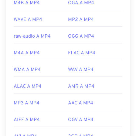
M4B A MP4
OGA A MP4
https://www.lifewire.com/flv-file
Sviluppato da:
Moving Picture Experts Group
(MPEG)
WAVE A MP4
MP2 A MP4
Norma:
ISO/IEC 14496
raw-audio A MP4
OGG A MP4
Versione iniziale:
1999
Link utili:
M4A A MP4
FLAC A MP4
https://en.wikipedia.org/wiki/MPEG-4
https://mpeg.chiariglione.org/standards/mpeg-
WMA A MP4
WAV A MP4
4.html
ALAC A MP4
AMR A MP4
MP3 A MP4
AAC A MP4
AIFF A MP4
OGV A MP4