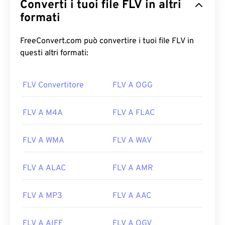
Converti i tuoi file FLV in altri
formati
FreeConvert.com può convertire i tuoi file FLV in
questi altri formati:
00
00
00
00
00
00
00
00
FLV Convertitore
FLV A OGG
FLV A M4A
FLV A FLAC
00
00
00
00
00
00
00
00
FLV A WMA
FLV A WAV
01
01
01
01
01
01
01
01
02
02
02
02
02
02
02
02
FLV A ALAC
FLV A AMR
03
03
03
03
03
03
03
03
04
04
04
04
04
04
04
04
FLV A MP3
FLV A AAC
05
05
05
05
05
05
05
05
FLV A AIFF
FLV A OGV