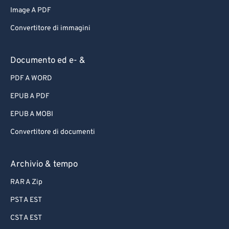
Image A PDF
Convertitore di immagini
Documento ed e- &
PDF A WORD
EPUB A PDF
EPUB A MOBI
Convertitore di documenti
Archivio & tempo
RAR A Zip
PST A EST
CST A EST