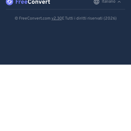
Italiano
English
Deutsch
© FreeConvert.com
v2.30
E Tutti i diritti riservati (2026)
Español
Français
Português
Italiano
Dutch
日本語
简体中文
繁體中文
한국어