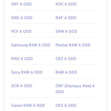
SRF A ODD
KDC A ODD
web e sistemi operativi. Per aprire una GIF per
modificarla, utilizza un'applicazione come
Adobe
Photoshop
. Su Windows, apri le GIF con
Microsoft
DNG A ODD
RAF A ODD
Foto
, Adobe
Photoshop Elements
, Roxio Creator
NXT Pro
e altri. Su macOS, utilizza i visualizzatori e
PEF A ODD
SRW A ODD
gli editor di immagini Adobe, incluso
Adobe
Illustrator
.
Samsung RAW A ODD
Pentax RAW A ODD
Sviluppato da:
CompuServe, Inc.
RW2 A ODD
CR2 A ODD
Data di rilascio iniziale:
15 giugno 1987
Sony RAW A ODD
RAW A ODD
Link utili:
https://en.wikipedia.org/wiki/GIF
DCR A ODD
ORF (Olympus Raw) A
ODD
Canon RAW A ODD
CR3 A ODD