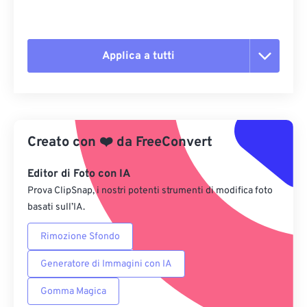
Applica a tutti
Reimposta tutte le opzioni
Applica da preimpostazione
Creato con
❤️
da
FreeConvert
Salva come predefinito
Editor di Foto con IA
Prova ClipSnap, i nostri potenti strumenti di modifica foto
basati sull’IA.
Rimozione Sfondo
Generatore di Immagini con IA
Gomma Magica