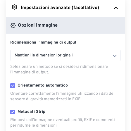
Impostazioni avanzate (facoltativo)
Da Google Drive
Opzioni immagine
Da OneDrive
Ridimensiona l'immagine di output
Dall'URL
Mantieni le dimensioni originali
Selezionare un metodo se si desidera ridimensionare
l'immagine di output.
Orientamento automatico
Orientare correttamente l'immagine utilizzando i dati del
sensore di gravità memorizzati in EXIF
Metadati Strip
Rimuovi dall'immagine eventuali profili, EXIF ​​e commenti
per ridurne le dimensioni