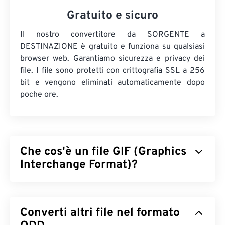
Gratuito e sicuro
Il nostro convertitore da SORGENTE a
DESTINAZIONE è gratuito e funziona su qualsiasi
browser web. Garantiamo sicurezza e privacy dei
file. I file sono protetti con crittografia SSL a 256
bit e vengono eliminati automaticamente dopo
poche ore.
Che cos'è un file GIF (Graphics
Interchange Format)?
Il Graphics Interchange Format (GIF) è un tipo di
formato di file bitmap che si basa sui
pixel
per
Converti altri file nel formato
creare immagini semplici utilizzando il
modello di
colore RGB
. A differenza del formato di file
BMP