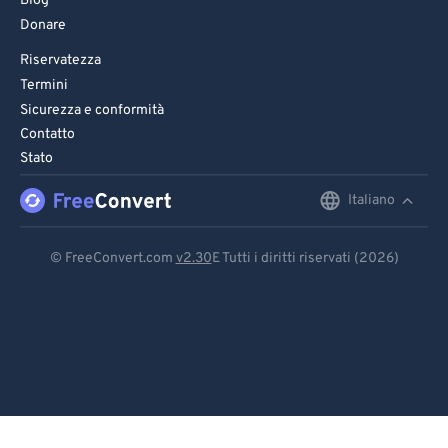
Blog
Donare
Riservatezza
Termini
Sicurezza e conformità
Contatto
Stato
Italiano
English
Deutsch
© FreeConvert.com
v2.30
E Tutti i diritti riservati (2026)
Español
Français
Português
Italiano