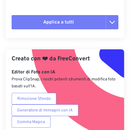
Applica a tutti
Reimposta tutte le opzioni
Applica da preimpostazione
Creato con
❤️
da
FreeConvert
Salva come predefinito
Editor di Foto con IA
Prova ClipSnap, i nostri potenti strumenti di modifica foto
basati sull’IA.
Rimozione Sfondo
Generatore di Immagini con IA
Gomma Magica