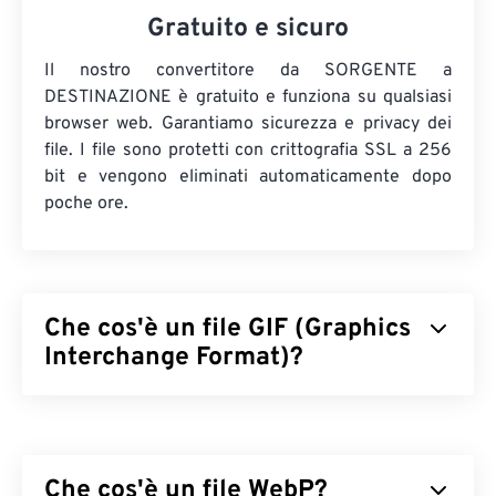
Gratuito e sicuro
Il nostro convertitore da SORGENTE a
DESTINAZIONE è gratuito e funziona su qualsiasi
browser web. Garantiamo sicurezza e privacy dei
file. I file sono protetti con crittografia SSL a 256
bit e vengono eliminati automaticamente dopo
poche ore.
Che cos'è un file GIF (Graphics
Interchange Format)?
Il Graphics Interchange Format (GIF) è un tipo di
formato di file bitmap che si basa sui
pixel
per
creare immagini semplici utilizzando il
modello di
Che cos'è un file WebP?
colore RGB
. A differenza del formato di file
BMP