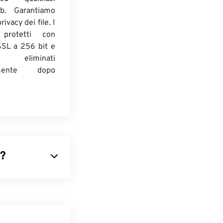
b. Garantiamo
ivacy dei file. I
 protetti con
 SSL a 256 bit e
 eliminati
amente dopo
)?
basa sui
pixel
za del formato
ati
e supporta
ubblicità,