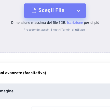
Scegli File
Dimensione massima del file 1GB.
Iscrizione
per di più
Dal dispositivo
Procedendo, accetti i nostri
Termini di utilizzo
.
Da Dropbox
Da Google Drive
ni avanzate (facoltativo)
Da OneDrive
mmagine
Dall'URL