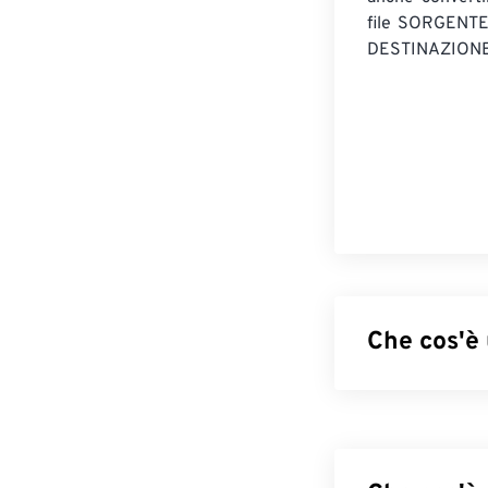
file SORGENT
DESTINAZIONE
Che cos'è 
Il Graphics Int
per creare imma
di file
BMP
non 
l'animazione se