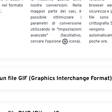
E
nel formato
nostre conversioni. Nella
browser we
.
maggior parte dei casi, è
sicurezza e pr
possibile ottimizzare i
file sono
parametri di conversione
crittografia
utilizzando le "Impostazioni
vengono
avanzate" (facoltativo,
automatic
poche ore.
cercare l'opzione
icona).
un file GIF (Graphics Interchange Format
erchange Format (GIF) è un tipo di formato di file bitmap che si 
gini semplici utilizzando il
modello di colore RGB
. A differen
compresso, il GIF utilizza
una compressione senza perdita di d
nza audio. L'uso più comune del GIF è in forma animata come p