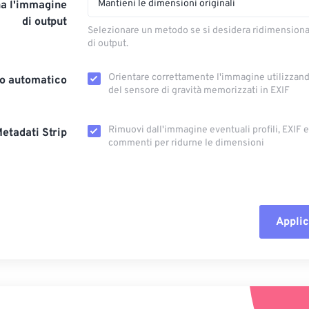
Mantieni le dimensioni originali
a l'immagine
di output
Selezionare un metodo se si desidera ridimension
di output.
Orientare correttamente l'immagine utilizzando
o automatico
del sensore di gravità memorizzati in EXIF
Rimuovi dall'immagine eventuali profili, EXIF ​​
etadati Strip
commenti per ridurne le dimensioni
Applic
Reimposta tut
Applica da p