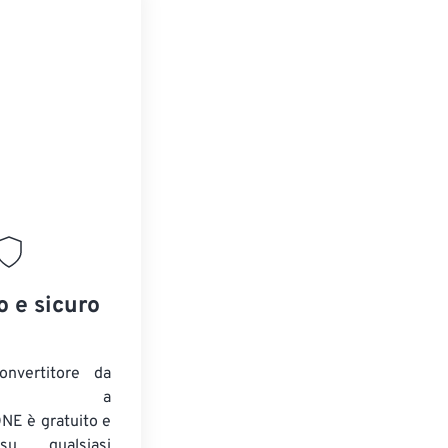
o e sicuro
onvertitore da
ENTE a
E è gratuito e
su qualsiasi