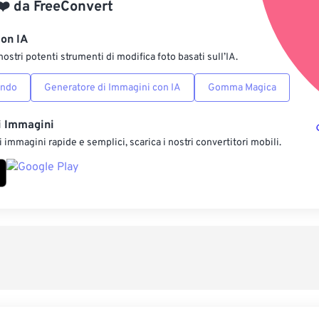
❤️
da
FreeConvert
Salva come p
con IA
nostri potenti strumenti di modifica foto basati sull’IA.
ondo
Generatore di Immagini con IA
Gomma Magica
i Immagini
 immagini rapide e semplici, scarica i nostri convertitori mobili.