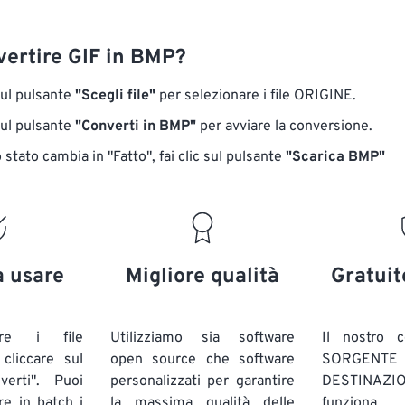
ertire GIF in BMP?
sul pulsante
"Scegli file"
per selezionare i file ORIGINE.
sul pulsante
"Converti in BMP"
per avviare la conversione.
stato cambia in "Fatto", fai clic sul pulsante
"Scarica BMP"
a usare
Migliore qualità
Gratuit
are i file
Utilizziamo sia software
Il nostro c
liccare sul
open source che software
SORG
verti". Puoi
personalizzati per garantire
DESTINAZION
ire in batch
i
la massima qualità delle
funziona 