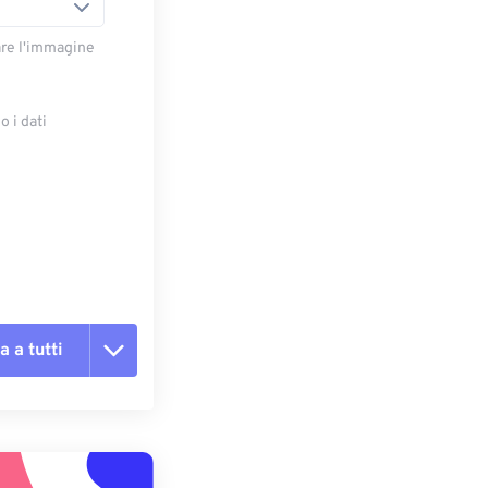
are l'immagine
 i dati
e
a a tutti
te le opzioni
reimpostazione