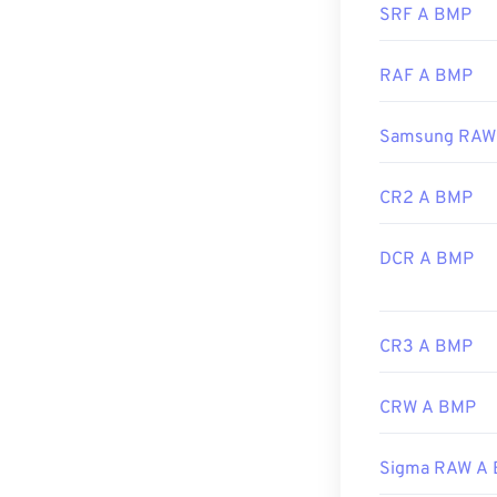
CorelDRAW
. A
SRF A BMP
Link utili:
https
Microsoft
Phot
RAF A BMP
Sviluppato da:
Samsung RAW
Data di rilascio
Link utili:
CR2 A BMP
https://en.wik
DCR A BMP
https://docs.
CR3 A BMP
CRW A BMP
Sigma RAW A