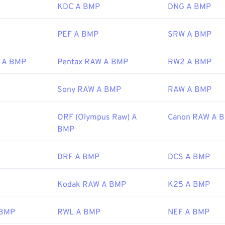
ltre applicazioni che possono aprire i file BMP includono Adob
KDC A BMP
DNG A BMP
://en.wikipedia.org/wiki/GIF
os
,
Apple Preview
,
Apple Photos
e
ColorStrokes
.
PEF A BMP
SRW A BMP
Microsoft Corporation
 A BMP
Pentax RAW A BMP
RW2 A BMP
 iniziale:
20 novembre 1985
Sony RAW A BMP
RAW A BMP
ipedia.org/wiki/BMP_file_format
ORF (Olympus Raw) A
Canon RAW A 
microsoft.com/en-us/windows/win32/gdi/bitmaps
BMP
DRF A BMP
DCS A BMP
Kodak RAW A BMP
K25 A BMP
 BMP
RWL A BMP
NEF A BMP