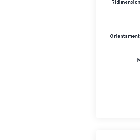
Ridimension
Orientament
M