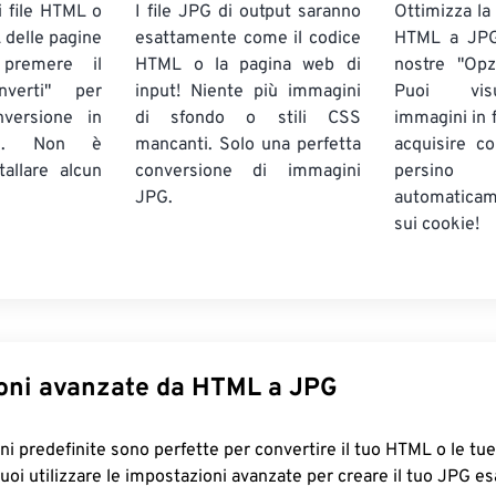
i file HTML o
I file JPG di output saranno
Ottimizza la
L delle pagine
esattamente come il codice
HTML a JPG 
premere il
HTML o la pagina web di
nostre "Opz
nverti" per
input! Niente più immagini
Puoi visu
nversione in
di sfondo o stili CSS
immagini in 
PG. Non è
mancanti. Solo una perfetta
acquisire c
tallare alcun
conversione di immagini
persino 
JPG.
automaticam
sui cookie!
oni avanzate da HTML a JPG
ni predefinite sono perfette per convertire il tuo HTML o le tu
puoi utilizzare le impostazioni avanzate per creare il tuo JPG 