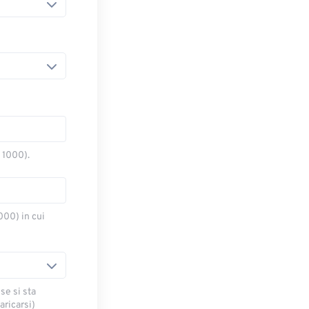
o 1000).
000) in cui
se si sta
ricarsi)