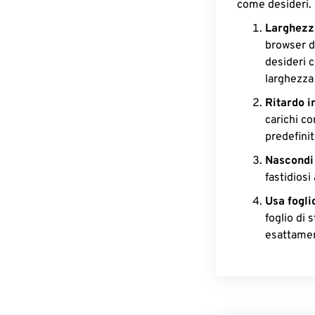
come desideri.
Larghezza
browser d
desideri c
larghezza 
Ritardo in
carichi c
predefinit
Nascondi 
fastidiosi
Usa foglio
foglio di 
esattamen