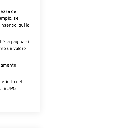
hezza del
empio, se
nserisci qui la
hé la pagina si
amo un valore
icamente i
definito nel
L in JPG