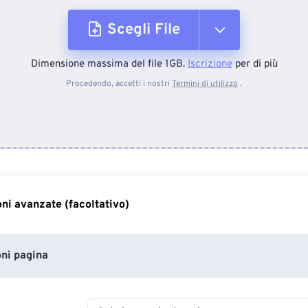
Scegli File
Dimensione massima del file 1GB.
Iscrizione
per di più
Dal dispositivo
Procedendo, accetti i nostri
Termini di utilizzo
.
Da Dropbox
Da Google Drive
ni avanzate (facoltativo)
Da OneDrive
ni pagina
Entra nella pagina web