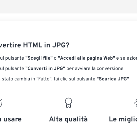
Salva come p
ertire HTML in JPG?
sul pulsante
"Scegli file"
o
"Accedi alla pagina Web"
e selezion
sul pulsante
"Converti in JPG"
per avviare la conversione
stato cambia in "Fatto", fai clic sul pulsante
"Scarica JPG"
a usare
Alta qualità
Le migli