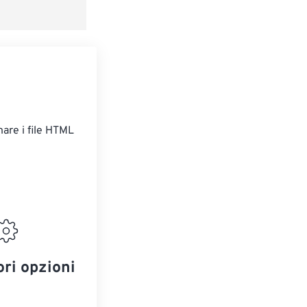
redefinito
are i file HTML
ori opzioni