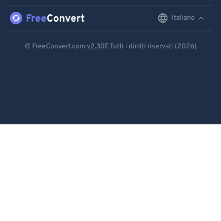
91
91
92
92
Italiano
English
93
93
Deutsch
© FreeConvert.com
v2.30
E Tutti i diritti riservati (2026)
94
94
Español
95
95
Français
96
96
Português
97
97
98
98
Italiano
99
99
Dutch
日本語
简体中文
繁體中文