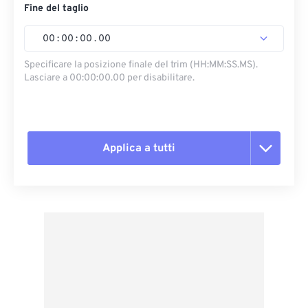
Fine del taglio
00
:
00
:
00
.
00
Specificare la posizione finale del trim (HH:MM:SS.MS).
Lasciare a 00:00:00.00 per disabilitare.
Applica a tutti
Reimposta tutte le opzioni
Applica da preimpostazione
Salva come predefinito