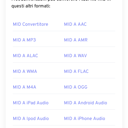
questi altri formati:
MID Convertitore
MID A AAC
MID A MP3
MID A AMR
MID A ALAC
MID A WAV
MID A WMA
MID A FLAC
MID A M4A
MID A OGG
MID A iPad Audio
MID A Android Audio
00
00
00
00
00
00
00
00
MID A Ipod Audio
MID A iPhone Audio