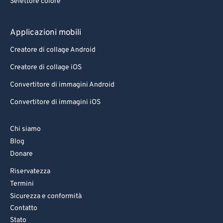
Selettore colore
78
78
79
79
Applicazioni mobili
80
80
Creatore di collage Android
81
81
Creatore di collage iOS
82
82
Convertitore di immagini Android
83
83
Convertitore di immagini iOS
84
84
85
85
Chi siamo
86
86
Blog
Donare
87
87
Riservatezza
88
88
Termini
89
89
Sicurezza e conformità
90
90
Contatto
Stato