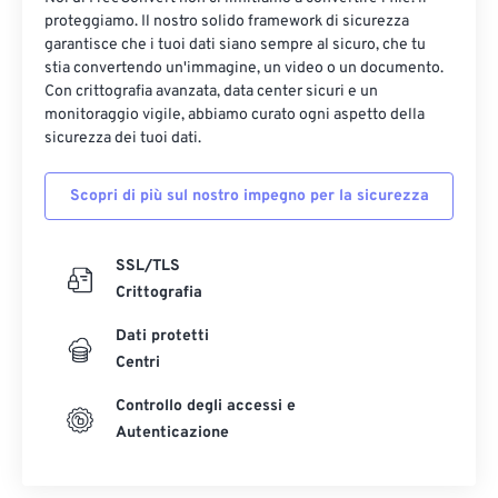
12
12
12
12
12
12
12
12
proteggiamo. Il nostro solido framework di sicurezza
13
13
13
13
13
13
13
13
garantisce che i tuoi dati siano sempre al sicuro, che tu
stia convertendo un'immagine, un video o un documento.
14
14
14
14
14
14
14
14
Con crittografia avanzata, data center sicuri e un
monitoraggio vigile, abbiamo curato ogni aspetto della
15
15
15
15
15
15
15
15
sicurezza dei tuoi dati.
16
16
16
16
16
16
16
16
17
17
17
17
17
17
17
17
Scopri di più sul nostro impegno per la sicurezza
18
18
18
18
18
18
18
18
SSL/TLS
19
19
19
19
19
19
19
19
Crittografia
20
20
20
20
20
20
20
20
Dati protetti
21
21
21
21
21
21
21
21
Centri
22
22
22
22
22
22
22
22
Controllo degli accessi e
23
23
23
23
23
23
23
23
Autenticazione
24
24
24
24
24
24
25
25
25
25
25
25