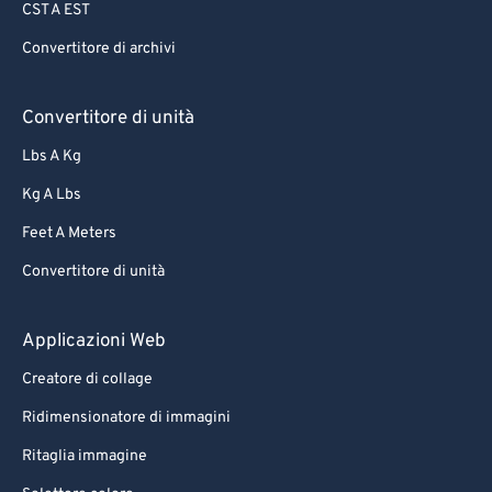
CST A EST
65
65
Convertitore di archivi
66
66
67
67
Convertitore di unità
68
68
Lbs A Kg
69
69
Kg A Lbs
70
70
Feet A Meters
71
71
Convertitore di unità
72
72
73
73
Applicazioni Web
74
74
Creatore di collage
75
75
Ridimensionatore di immagini
76
76
Ritaglia immagine
77
77