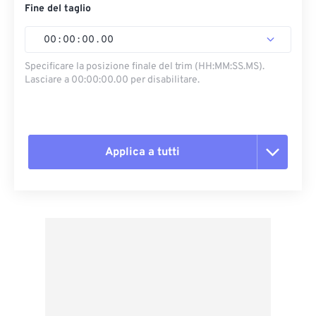
Fine del taglio
00
:
00
:
00
.
00
Specificare la posizione finale del trim (HH:MM:SS.MS).
Lasciare a 00:00:00.00 per disabilitare.
Applica a tutti
Reimposta tutte le opzioni
Applica da preimpostazione
Salva come predefinito