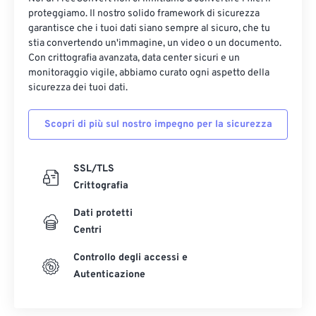
12
12
12
12
12
12
12
12
proteggiamo. Il nostro solido framework di sicurezza
13
13
13
13
13
13
13
13
garantisce che i tuoi dati siano sempre al sicuro, che tu
stia convertendo un'immagine, un video o un documento.
14
14
14
14
14
14
14
14
Con crittografia avanzata, data center sicuri e un
monitoraggio vigile, abbiamo curato ogni aspetto della
15
15
15
15
15
15
15
15
sicurezza dei tuoi dati.
16
16
16
16
16
16
16
16
17
17
17
17
17
17
17
17
Scopri di più sul nostro impegno per la sicurezza
18
18
18
18
18
18
18
18
SSL/TLS
19
19
19
19
19
19
19
19
Crittografia
20
20
20
20
20
20
20
20
Dati protetti
21
21
21
21
21
21
21
21
Centri
22
22
22
22
22
22
22
22
Controllo degli accessi e
23
23
23
23
23
23
23
23
Autenticazione
24
24
24
24
24
24
25
25
25
25
25
25