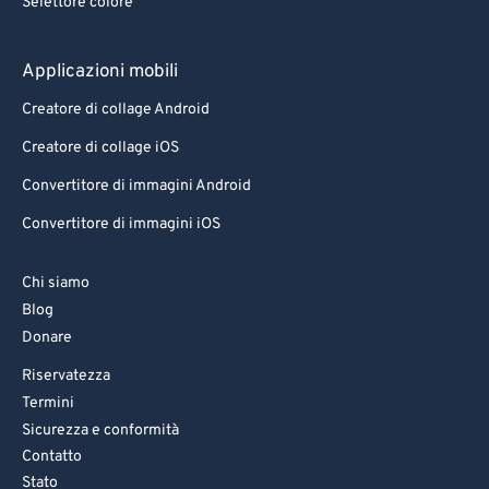
Selettore colore
78
78
79
79
Applicazioni mobili
80
80
Creatore di collage Android
81
81
Creatore di collage iOS
82
82
Convertitore di immagini Android
83
83
Convertitore di immagini iOS
84
84
85
85
Chi siamo
86
86
Blog
Donare
87
87
Riservatezza
88
88
Termini
89
89
Sicurezza e conformità
90
90
Contatto
Stato