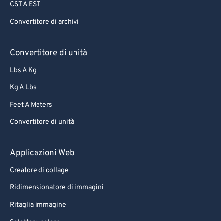
CST A EST
65
65
Convertitore di archivi
66
66
67
67
Convertitore di unità
68
68
Lbs A Kg
69
69
Kg A Lbs
70
70
Feet A Meters
71
71
Convertitore di unità
72
72
73
73
Applicazioni Web
74
74
Creatore di collage
75
75
Ridimensionatore di immagini
76
76
Ritaglia immagine
77
77