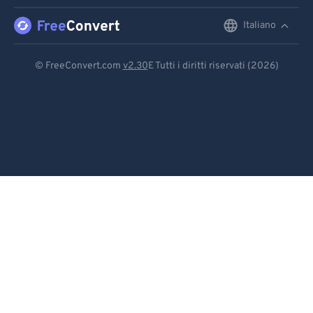
91
91
92
92
Italiano
English
93
93
Deutsch
© FreeConvert.com
v2.30
E Tutti i diritti riservati (2026)
94
94
Español
95
95
Français
96
96
Português
97
97
98
98
Italiano
99
99
Dutch
日本語
简体中文
繁體中文