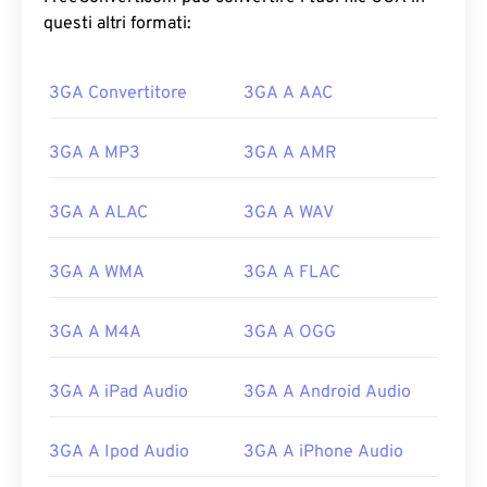
questi altri formati:
3GA Convertitore
3GA A AAC
3GA A MP3
3GA A AMR
3GA A ALAC
3GA A WAV
3GA A WMA
3GA A FLAC
3GA A M4A
3GA A OGG
3GA A iPad Audio
3GA A Android Audio
00
00
00
00
00
00
00
00
3GA A Ipod Audio
3GA A iPhone Audio