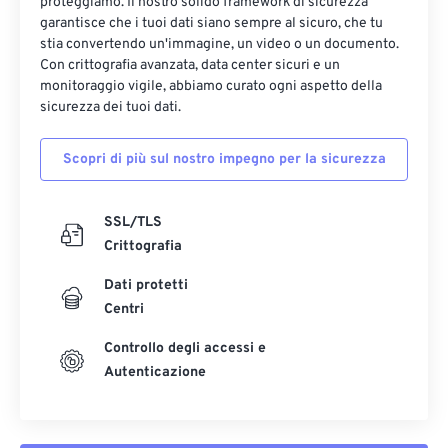
17
17
17
17
17
17
17
17
proteggiamo. Il nostro solido framework di sicurezza
garantisce che i tuoi dati siano sempre al sicuro, che tu
18
18
18
18
18
18
18
18
stia convertendo un'immagine, un video o un documento.
Con crittografia avanzata, data center sicuri e un
19
19
19
19
19
19
19
19
monitoraggio vigile, abbiamo curato ogni aspetto della
20
20
20
20
20
20
20
20
sicurezza dei tuoi dati.
21
21
21
21
21
21
21
21
Scopri di più sul nostro impegno per la sicurezza
22
22
22
22
22
22
22
22
23
23
23
23
23
23
23
23
SSL/TLS
24
24
24
24
24
24
Crittografia
25
25
25
25
25
25
Dati protetti
26
26
26
26
26
26
Centri
27
27
27
27
27
27
Controllo degli accessi e
Autenticazione
28
28
28
28
28
28
29
29
29
29
29
29
30
30
30
30
30
30