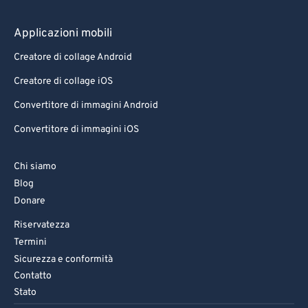
83
83
84
84
Applicazioni mobili
85
85
Creatore di collage Android
86
86
Creatore di collage iOS
87
87
Convertitore di immagini Android
88
88
Convertitore di immagini iOS
89
89
Chi siamo
90
90
Blog
91
91
Donare
92
92
Riservatezza
93
93
Termini
Sicurezza e conformità
94
94
Contatto
95
95
Stato