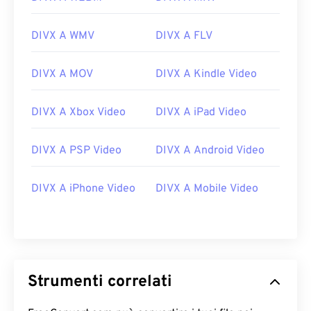
DIVX A WMV
DIVX A FLV
DIVX A MOV
DIVX A Kindle Video
DIVX A Xbox Video
DIVX A iPad Video
DIVX A PSP Video
DIVX A Android Video
00
00
00
00
00
00
00
00
DIVX A iPhone Video
DIVX A Mobile Video
00
00
00
00
00
00
00
00
01
01
01
01
01
01
01
01
02
02
02
02
02
02
02
02
Strumenti correlati
03
03
03
03
03
03
03
03