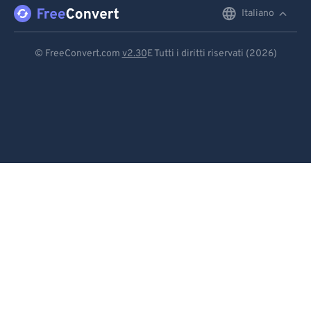
96
96
Italiano
English
97
97
Deutsch
98
98
© FreeConvert.com
v2.30
E Tutti i diritti riservati (2026)
99
99
Español
Français
Português
Italiano
Dutch
日本語
简体中文
繁體中文
한국어