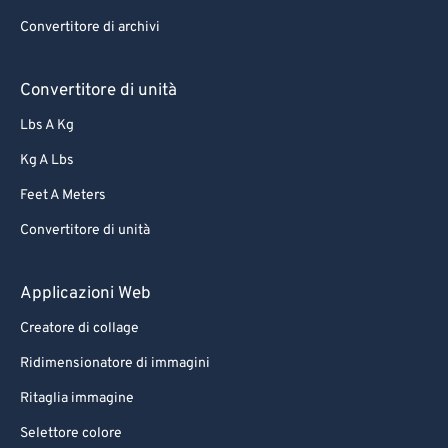
70
70
Convertitore di archivi
71
71
72
72
Convertitore di unità
73
73
Lbs A Kg
74
74
Kg A Lbs
75
75
Feet A Meters
76
76
Convertitore di unità
77
77
78
78
Applicazioni Web
79
79
Creatore di collage
80
80
Ridimensionatore di immagini
81
81
Ritaglia immagine
82
82
Selettore colore