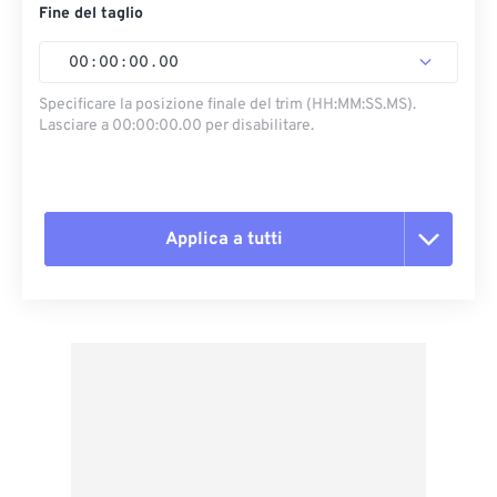
Fine del taglio
00
:
00
:
00
.
00
Specificare la posizione finale del trim (HH:MM:SS.MS).
Lasciare a 00:00:00.00 per disabilitare.
Applica a tutti
Reimposta tutte le opzioni
Applica da preimpostazione
Salva come predefinito