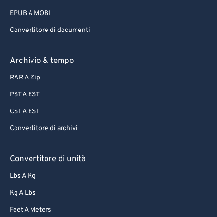
75
75
EPUB A MOBI
76
76
Convertitore di documenti
77
77
78
78
Archivio & tempo
79
79
RAR A Zip
80
80
PST A EST
81
81
CST A EST
82
82
Convertitore di archivi
83
83
84
84
Convertitore di unità
85
85
Lbs A Kg
86
86
Kg A Lbs
87
87
Feet A Meters