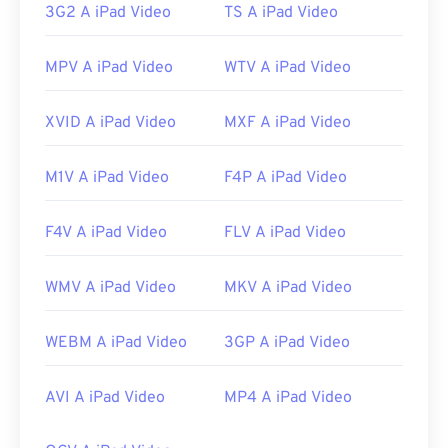
3G2 A iPad Video
TS A iPad Video
Link utili:
https://en.wikipedia.org/wiki/QuickTime_File_Format
MPV A iPad Video
WTV A iPad Video
https://developer.apple.com/library/archive/documen
CH203-BBCGDDDF
XVID A iPad Video
MXF A iPad Video
M1V A iPad Video
F4P A iPad Video
F4V A iPad Video
FLV A iPad Video
WMV A iPad Video
MKV A iPad Video
WEBM A iPad Video
3GP A iPad Video
AVI A iPad Video
MP4 A iPad Video