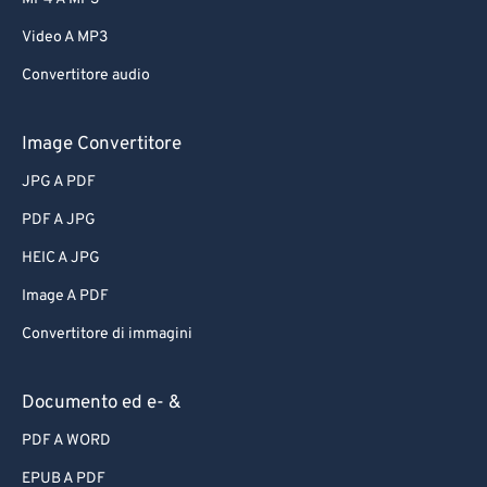
62
62
Video A MP3
63
63
Convertitore audio
64
64
65
65
Image Convertitore
66
66
JPG A PDF
67
67
PDF A JPG
68
68
HEIC A JPG
69
69
Image A PDF
70
70
Convertitore di immagini
71
71
72
72
Documento ed e- &
73
73
PDF A WORD
74
74
EPUB A PDF