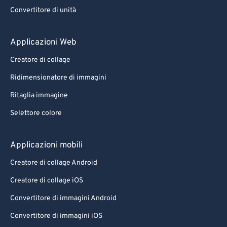
88
88
Convertitore di unità
89
89
90
90
Applicazioni Web
91
91
Creatore di collage
92
92
Ridimensionatore di immagini
93
93
Ritaglia immagine
94
94
Selettore colore
95
95
96
96
Applicazioni mobili
97
97
Creatore di collage Android
98
98
Creatore di collage iOS
99
99
Convertitore di immagini Android
Convertitore di immagini iOS