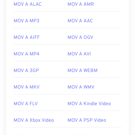
MOV A ALAC
MOV A AMR
MOV A MP3
MOV A AAC
00
00
00
00
00
00
00
00
MOV A AIFF
MOV A OGV
00
00
00
00
00
00
00
00
MOV A MP4
MOV A AVI
01
01
01
01
01
01
01
01
02
02
02
02
02
02
02
02
MOV A 3GP
MOV A WEBM
03
03
03
03
03
03
03
03
04
04
04
04
04
04
04
04
MOV A MKV
MOV A WMV
05
05
05
05
05
05
05
05
MOV A FLV
MOV A Kindle Video
06
06
06
06
06
06
06
06
07
07
07
07
07
07
07
07
MOV A Xbox Video
MOV A PSP Video
08
08
08
08
08
08
08
08