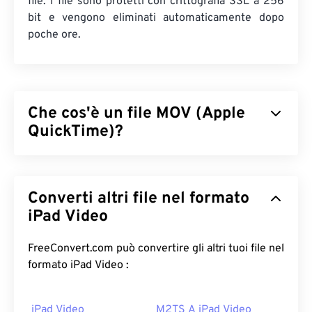
file. I file sono protetti con crittografia SSL a 256
bit e vengono eliminati automaticamente dopo
poche ore.
Che cos'è un file MOV (Apple
QuickTime)?
Apple QuickTime (MOV) è un contenitore che può
contenere vari tipi di file multimediali, inclusi
quelli
Converti altri file nel formato
3D
e
di realtà virtuale (VR)
. È noto per essere utile
per salvare file multimediali sul dispositivo
iPad Video
dell'utente. Una delle sue caratteristiche distintive
è la memorizzazione dei dati in "
atomi
" e "tracce"
FreeConvert.com può convertire gli altri tuoi file nel
di filmati, che consentono un editing altamente
formato iPad Video :
specifico dei file.
iPad Video
M2TS A iPad Video