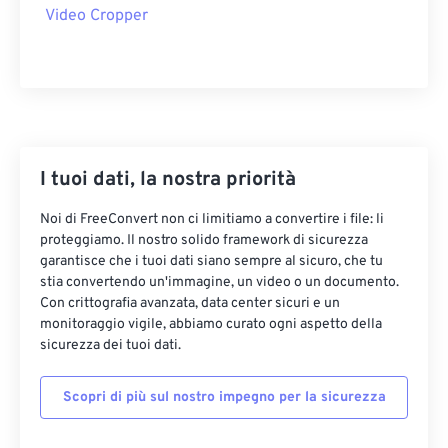
22
22
22
22
22
22
22
22
Video Cropper
23
23
23
23
23
23
23
23
24
24
24
24
24
24
25
25
25
25
25
25
26
26
26
26
26
26
27
27
27
27
27
27
I tuoi dati, la nostra priorità
28
28
28
28
28
28
Noi di FreeConvert non ci limitiamo a convertire i file: li
proteggiamo. Il nostro solido framework di sicurezza
29
29
29
29
29
29
garantisce che i tuoi dati siano sempre al sicuro, che tu
30
30
30
30
30
30
stia convertendo un'immagine, un video o un documento.
Con crittografia avanzata, data center sicuri e un
31
31
31
31
31
31
monitoraggio vigile, abbiamo curato ogni aspetto della
32
32
32
32
32
32
sicurezza dei tuoi dati.
33
33
33
33
33
33
Scopri di più sul nostro impegno per la sicurezza
34
34
34
34
34
34
35
35
35
35
35
35