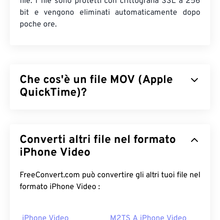
file. I file sono protetti con crittografia SSL a 256
bit e vengono eliminati automaticamente dopo
poche ore.
Che cos'è un file MOV (Apple
QuickTime)?
Apple QuickTime (MOV) è un contenitore che può
contenere vari tipi di file multimediali, inclusi
quelli
Converti altri file nel formato
3D
e
di realtà virtuale (VR)
. È noto per essere utile
per salvare file multimediali sul dispositivo
iPhone Video
dell'utente. Una delle sue caratteristiche distintive
è la memorizzazione dei dati in "
atomi
" e "tracce"
FreeConvert.com può convertire gli altri tuoi file nel
di filmati, che consentono un editing altamente
formato iPhone Video :
specifico dei file.
iPhone Video
M2TS A iPhone Video