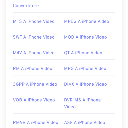
Come aprire un file MOV?
Convertitore
Per impostazione predefinita, un file MOV si apre
con
QuickTime
. Se il file MOV è della versione 2.0
MTS A iPhone Video
MPEG A iPhone Video
o precedente, può essere aperto con
Windows
Media Player
, ma le versioni più recenti non si
SWF A iPhone Video
MOD A iPhone Video
apriranno con questo lettore. Se non riesci ad
aprire un file MOV con QuickTime, usa
VLC Media
M4V A iPhone Video
QT A iPhone Video
Player
, che funziona su molte piattaforme, inclusi i
dispositivi mobili.
RM A iPhone Video
MPG A iPhone Video
Si noti che altri due tipi di file utilizzano
l'estensione MOV: AutoCAD AutoFlix e ROSE
Online. Questi tipi di file non sono correlati tra loro:
3GPP A iPhone Video
DIVX A iPhone Video
uno è obsoleto e l'altro è correlato a un gioco
online. Apple non ha sviluppato queste tecnologie
VOB A iPhone Video
DVR-MS A iPhone
e non si aprono in QuickTime.
Video
Sviluppato da:
Apple Inc.
RMVB A iPhone Video
ASF A iPhone Video
Versione iniziale:
2001