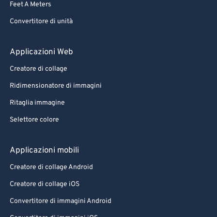
Feet A Meters
88
88
Convertitore di unità
89
89
90
90
Applicazioni Web
91
91
Creatore di collage
92
92
Ridimensionatore di immagini
93
93
Ritaglia immagine
94
94
Selettore colore
95
95
96
96
Applicazioni mobili
97
97
Creatore di collage Android
98
98
Creatore di collage iOS
99
99
Convertitore di immagini Android