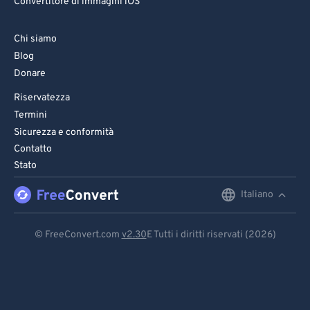
Convertitore di immagini iOS
Chi siamo
Blog
Donare
Riservatezza
Termini
Sicurezza e conformità
Contatto
Stato
Italiano
English
Deutsch
© FreeConvert.com
v2.30
E Tutti i diritti riservati (2026)
Español
Français
Português