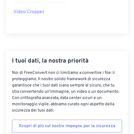
22
22
22
22
22
22
22
22
Video Cropper
23
23
23
23
23
23
23
23
24
24
24
24
24
24
25
25
25
25
25
25
26
26
26
26
26
26
27
27
27
27
27
27
I tuoi dati, la nostra priorità
28
28
28
28
28
28
Noi di FreeConvert non ci limitiamo a convertire i file: li
29
29
29
29
29
29
proteggiamo. Il nostro solido framework di sicurezza
garantisce che i tuoi dati siano sempre al sicuro, che tu
30
30
30
30
30
30
stia convertendo un'immagine, un video o un documento.
31
31
31
31
31
31
Con crittografia avanzata, data center sicuri e un
monitoraggio vigile, abbiamo curato ogni aspetto della
32
32
32
32
32
32
sicurezza dei tuoi dati.
33
33
33
33
33
33
Scopri di più sul nostro impegno per la sicurezza
34
34
34
34
34
34