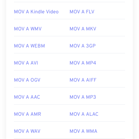
MOV A Kindle Video
MOV A FLV
00
00
00
00
00
00
00
00
MOV A WMV
MOV A MKV
MOV A WEBM
MOV A 3GP
00
00
00
00
00
00
00
00
01
01
01
01
01
01
01
01
MOV A AVI
MOV A MP4
02
02
02
02
02
02
02
02
MOV A OGV
MOV A AIFF
03
03
03
03
03
03
03
03
04
04
04
04
04
04
04
04
MOV A AAC
MOV A MP3
05
05
05
05
05
05
05
05
MOV A AMR
MOV A ALAC
06
06
06
06
06
06
06
06
07
07
07
07
07
07
07
07
MOV A WAV
MOV A WMA
08
08
08
08
08
08
08
08