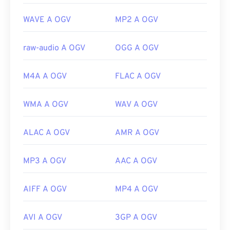
https://developer.apple.com/library/archive/documen
https://www.xiph.org/
CH203-BBCGDDDF
WAVE A OGV
MP2 A OGV
raw-audio A OGV
OGG A OGV
M4A A OGV
FLAC A OGV
WMA A OGV
WAV A OGV
ALAC A OGV
AMR A OGV
MP3 A OGV
AAC A OGV
AIFF A OGV
MP4 A OGV
AVI A OGV
3GP A OGV