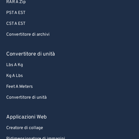
87
87
RAR A Zip
88
88
PST A EST
89
89
CST A EST
90
90
Convertitore di archivi
91
91
92
92
Convertitore di unità
93
93
Lbs A Kg
94
94
Kg A Lbs
95
95
Feet A Meters
96
96
Convertitore di unità
97
97
Applicazioni Web
98
98
99
99
Creatore di collage
Ridimensionatore di immagini