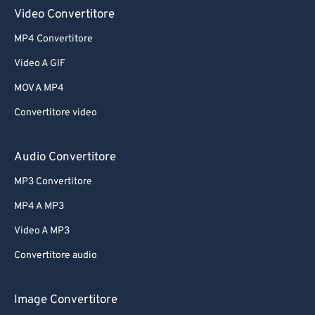
61
61
Video Convertitore
62
62
MP4 Convertitore
63
63
Video A GIF
64
64
MOV A MP4
65
65
Convertitore video
66
66
67
67
Audio Convertitore
68
68
MP3 Convertitore
69
69
MP4 A MP3
70
70
Video A MP3
71
71
Convertitore audio
72
72
73
73
Image Convertitore