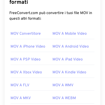
formati
FreeConvert.com può convertire i tuoi file MOV in
questi altri formati:
00
00
00
00
00
00
00
00
MOV Convertitore
MOV A Mobile Video
00
00
00
00
00
00
00
00
MOV A iPhone Video
MOV A Android Video
01
01
01
01
01
01
01
01
02
02
02
02
02
02
02
02
MOV A PSP Video
MOV A iPad Video
03
03
03
03
03
03
03
03
MOV A Xbox Video
MOV A Kindle Video
04
04
04
04
04
04
04
04
05
05
05
05
05
05
05
05
MOV A FLV
MOV A WMV
06
06
06
06
06
06
06
06
MOV A MKV
MOV A WEBM
07
07
07
07
07
07
07
07