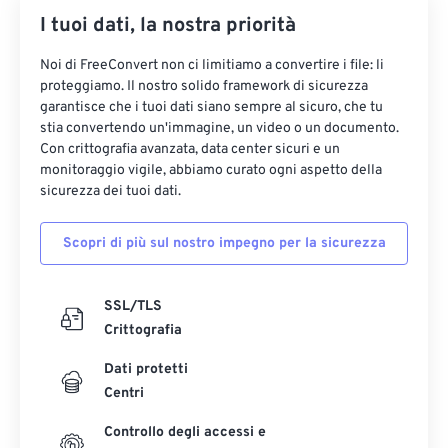
I tuoi dati, la nostra priorità
35
35
35
35
35
35
36
36
36
36
36
36
Noi di FreeConvert non ci limitiamo a convertire i file: li
proteggiamo. Il nostro solido framework di sicurezza
37
37
37
37
37
37
garantisce che i tuoi dati siano sempre al sicuro, che tu
38
38
38
38
38
38
stia convertendo un'immagine, un video o un documento.
Con crittografia avanzata, data center sicuri e un
39
39
39
39
39
39
monitoraggio vigile, abbiamo curato ogni aspetto della
sicurezza dei tuoi dati.
40
40
40
40
40
40
41
41
41
41
41
41
Scopri di più sul nostro impegno per la sicurezza
42
42
42
42
42
42
43
43
43
43
43
43
SSL/TLS
Crittografia
44
44
44
44
44
44
45
45
45
45
45
45
Dati protetti
Centri
46
46
46
46
46
46
Controllo degli accessi e
47
47
47
47
47
47