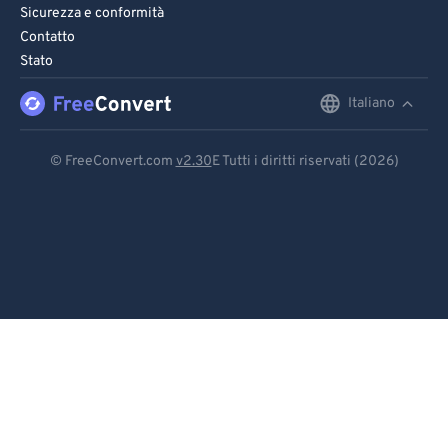
Sicurezza e conformità
Contatto
Stato
Italiano
English
Deutsch
© FreeConvert.com
v2.30
E Tutti i diritti riservati (2026)
Español
Français
Português
Italiano
Dutch
日本語
简体中文