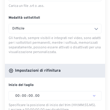
Carica un file .srt o .ass.
Modalità sottotitoli
Difficile
Gli hardsub, sempre visibili e integrati nel video, sono adatti
per i sottotitoli permanenti, mentre i softsub, memorizzati
separatamente, possono essere attivati ​​o disattivati ​​per una
visualizzazione personalizzata.
Impostazioni di rifinitura
Inizio del taglio
00
:
00
:
00
.
00
Specificare la posizione di inizio del trim (HH:MM:SS.MS).
Lasciare a 00:00:00.00 per disabilitare.