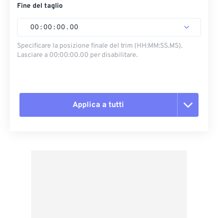
Fine del taglio
00
:
00
:
00
.
00
Specificare la posizione finale del trim (HH:MM:SS.MS).
Lasciare a 00:00:00.00 per disabilitare.
Applica a tutti
Reimposta tutte le opzioni
Applica da preimpostazione
Salva come predefinito