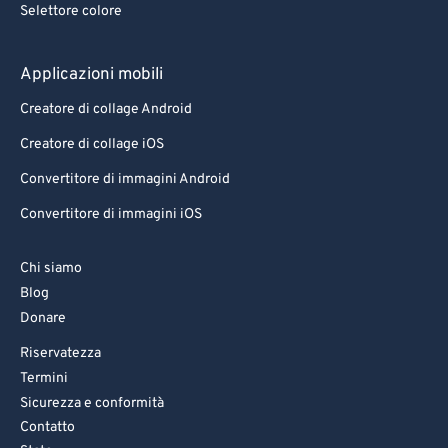
Selettore colore
83
83
84
84
Applicazioni mobili
85
85
Creatore di collage Android
86
86
Creatore di collage iOS
87
87
Convertitore di immagini Android
88
88
Convertitore di immagini iOS
89
89
90
90
Chi siamo
Blog
91
91
Donare
92
92
Riservatezza
93
93
Termini
94
94
Sicurezza e conformità
Contatto
95
95