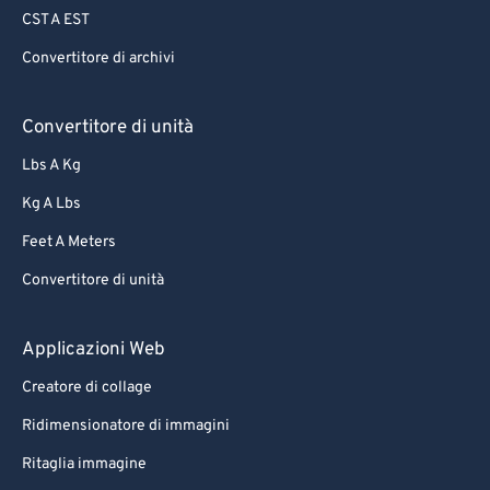
CST A EST
70
70
Convertitore di archivi
71
71
72
72
Convertitore di unità
73
73
Lbs A Kg
74
74
Kg A Lbs
75
75
Feet A Meters
76
76
Convertitore di unità
77
77
78
78
Applicazioni Web
79
79
Creatore di collage
80
80
Ridimensionatore di immagini
81
81
Ritaglia immagine
82
82