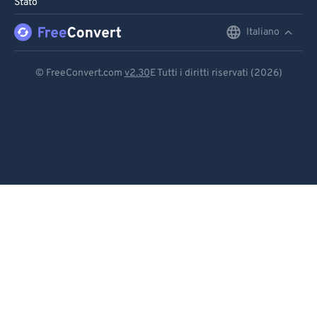
Stato
96
96
Italiano
English
97
97
98
98
Deutsch
© FreeConvert.com
v2.30
E Tutti i diritti riservati (2026)
99
99
Español
Français
Português
Italiano
Dutch
日本語
简体中文
繁體中文