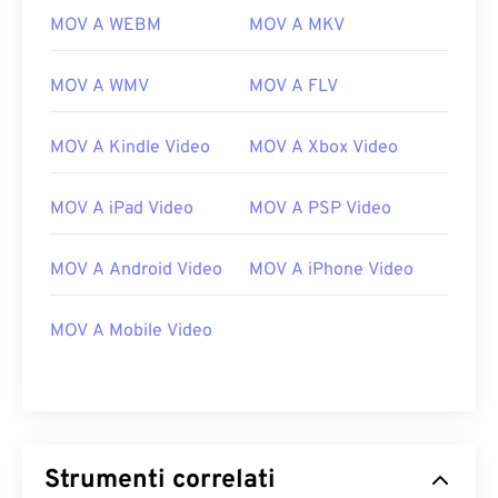
MOV A WEBM
MOV A MKV
MOV A WMV
MOV A FLV
MOV A Kindle Video
MOV A Xbox Video
MOV A iPad Video
MOV A PSP Video
MOV A Android Video
MOV A iPhone Video
00
00
00
00
00
00
00
00
MOV A Mobile Video
00
00
00
00
00
00
00
00
01
01
01
01
01
01
01
01
02
02
02
02
02
02
02
02
Strumenti correlati
03
03
03
03
03
03
03
03