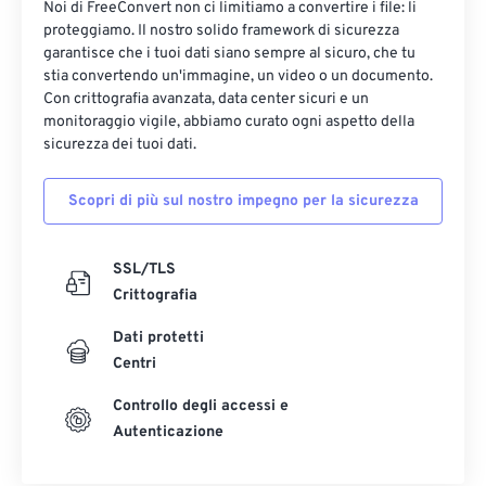
Noi di FreeConvert non ci limitiamo a convertire i file: li
17
17
17
17
17
17
17
17
proteggiamo. Il nostro solido framework di sicurezza
garantisce che i tuoi dati siano sempre al sicuro, che tu
18
18
18
18
18
18
18
18
stia convertendo un'immagine, un video o un documento.
19
19
19
19
19
19
19
19
Con crittografia avanzata, data center sicuri e un
monitoraggio vigile, abbiamo curato ogni aspetto della
20
20
20
20
20
20
20
20
sicurezza dei tuoi dati.
21
21
21
21
21
21
21
21
Scopri di più sul nostro impegno per la sicurezza
22
22
22
22
22
22
22
22
23
23
23
23
23
23
23
23
SSL/TLS
24
24
24
24
24
24
Crittografia
25
25
25
25
25
25
Dati protetti
26
26
26
26
26
26
Centri
27
27
27
27
27
27
Controllo degli accessi e
28
28
28
28
28
28
Autenticazione
29
29
29
29
29
29