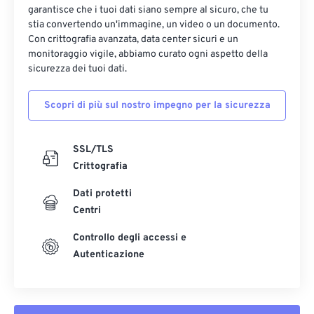
garantisce che i tuoi dati siano sempre al sicuro, che tu
13
13
13
13
13
13
13
13
stia convertendo un'immagine, un video o un documento.
14
14
14
14
14
14
14
14
Con crittografia avanzata, data center sicuri e un
monitoraggio vigile, abbiamo curato ogni aspetto della
15
15
15
15
15
15
15
15
sicurezza dei tuoi dati.
16
16
16
16
16
16
16
16
Scopri di più sul nostro impegno per la sicurezza
17
17
17
17
17
17
17
17
18
18
18
18
18
18
18
18
SSL/TLS
19
19
19
19
19
19
19
19
Crittografia
20
20
20
20
20
20
20
20
Dati protetti
21
21
21
21
21
21
21
21
Centri
22
22
22
22
22
22
22
22
Controllo degli accessi e
23
23
23
23
23
23
23
23
Autenticazione
24
24
24
24
24
24
25
25
25
25
25
25