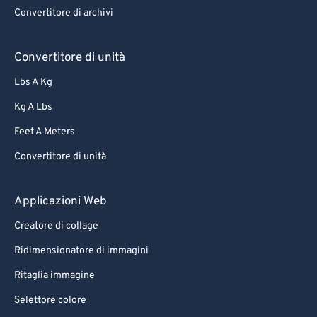
Convertitore di archivi
66
66
67
67
Convertitore di unità
68
68
Lbs A Kg
69
69
Kg A Lbs
70
70
Feet A Meters
71
71
Convertitore di unità
72
72
73
73
Applicazioni Web
74
74
Creatore di collage
75
75
Ridimensionatore di immagini
76
76
Ritaglia immagine
77
77
Selettore colore
78
78