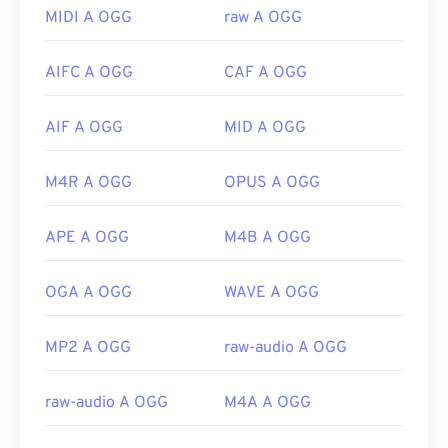
RealPlayer
,
Winamp
,
Xine
,
UltraMixer
e altri.
MIDI A OGG
raw A OGG
Sviluppato da:
ISO
/
IEC
,
Moving Pictures Experts
In caso di necessità, puoi semplicemente aprire un
Group
file OGG su
Google Drive
, disponibile su qualsiasi
AIFC A OGG
CAF A OGG
Versione iniziale:
1993
computer o dispositivo mobile dotato di un
browser Internet. Tieni presente che i prodotti
Link utili:
AIF A OGG
MID A OGG
Apple non supportano OGG.
https://en.wikipedia.org/wiki/MPEG-1_Audio_Lay
Sviluppato da:
Fondazione Xiph.Org
er_I
M4R A OGG
OPUS A OGG
Versione iniziale:
2000
https://mpeg.chiariglione.org/standards/mpeg-
1.html
Link utili:
APE A OGG
M4B A OGG
https://en.wikipedia.org/wiki/Ogg
OGA A OGG
WAVE A OGG
https://xiph.org/vorbis/
MP2 A OGG
raw-audio A OGG
raw-audio A OGG
M4A A OGG