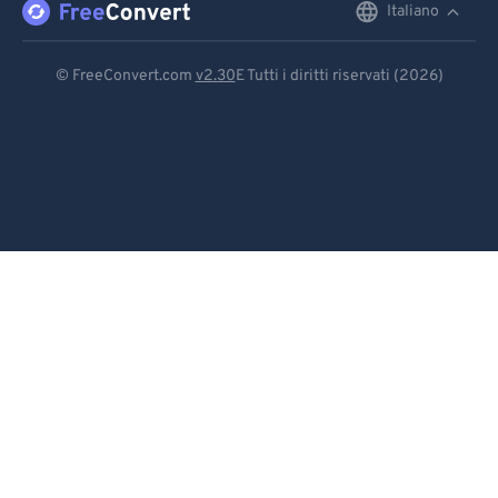
Italiano
English
92
92
Deutsch
93
93
© FreeConvert.com
v2.30
E Tutti i diritti riservati (2026)
94
94
Español
95
95
Français
96
96
Português
97
97
Italiano
98
98
99
99
Dutch
日本語
简体中文
繁體中文
한국어