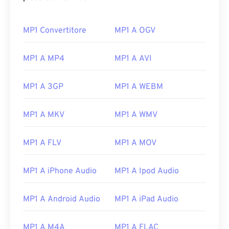
MP1 Convertitore
MP1 A OGV
MP1 A MP4
MP1 A AVI
MP1 A 3GP
MP1 A WEBM
MP1 A MKV
MP1 A WMV
MP1 A FLV
MP1 A MOV
MP1 A iPhone Audio
MP1 A Ipod Audio
MP1 A Android Audio
MP1 A iPad Audio
00
00
00
00
00
00
00
00
MP1 A M4A
MP1 A FLAC