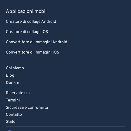
79
79
Applicazioni mobili
80
80
Creatore di collage Android
81
81
Creatore di collage iOS
82
82
Convertitore di immagini Android
83
83
Convertitore di immagini iOS
84
84
85
85
Chi siamo
Blog
86
86
Donare
87
87
Riservatezza
88
88
Termini
89
89
Sicurezza e conformità
Contatto
90
90
Stato
91
91