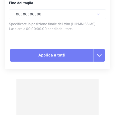
Fine del taglio
00
:
00
:
00
.
00
Specificare la posizione finale del trim (HH:MM:SS.MS).
Lasciare a 00:00:00.00 per disabilitare.
Applica a tutti
Reimposta tutte le opzioni
Applica da preimpostazione
Salva come predefinito